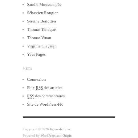
Sandra Moussempès
Sébastien Rongier
Sereine Berlottier
Thomas Terraqué
Thomas Vinau
Virginie Clayssen
Yves Pagès
MÉTA
Connexion
Flux
RSS
des articles
RSS
des commentaires
Site de WordPress-FR
Copyright © 2026
lignes de fuite
Powered by
WordPress
and
Origin