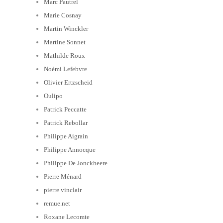
Marc Pautrel
Marie Cosnay
Martin Winckler
Martine Sonnet
Mathilde Roux
Noémi Lefebvre
Olivier Ertzscheid
Oulipo
Patrick Peccatte
Patrick Rebollar
Philippe Aigrain
Philippe Annocque
Philippe De Jonckheere
Pierre Ménard
pierre vinclair
remue.net
Roxane Lecomte