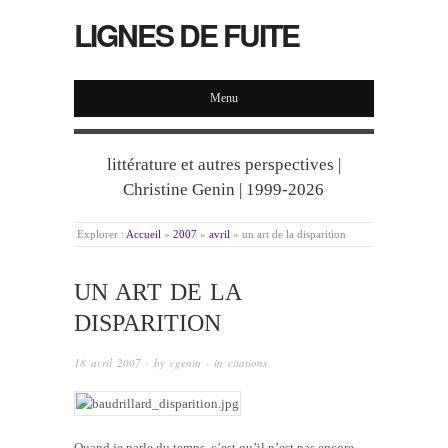
LIGNES DE FUITE
Menu
littérature et autres perspectives |
Christine Genin | 1999-2026
Explorer :
Accueil
»
2007
»
avril
»
un art de la disparition
UN ART DE LA
DISPARITION
18 avril 2007
· by
cgenin
· in
citations
Quand je parle du temps, c’est qu’il n’est pas encore