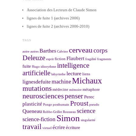
Association des Lecteurs de Claude Simon
lignes de fuite 1 (archives 2006)
lignes de fuite 2 (archives 2006-2010)
TAGS
cerveau
corps
Barthes
autre
autres
Calvino
Deleuze
Flaubert
fiction
esprit
fragilité
fragments
intelligence
fuite
Hugo
idiorythme
artificielle
lecture
liens
labyrinthe
Michaux
machine
lignesdefuite
mutations
médecine
métaphore
mémoire
neurosciences
penser
Perec
Proust
plasticité
Ponge
posthumain
pseudo
science
Queneau
Robbe-Grillet
Rousseau
Simon
science-fiction
singularité
travail
écrire
écriture
virtuel