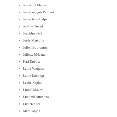
Jean-Clet Martin
Jean-François Paillard
Jean-Pierre Balpe
Jérôme Orsoni
Joachim Séné
Josée Marcotte
Julien Boutonnier
Juliette Mézenc
Karl Dubost
Laura Vazquez
Laure Limongi
Leslie Kaplan
Lionel Maurel
Luc Dall'Armelina
Lucien Suel
Marc Jahjah