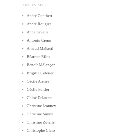
AUTRES SITES
André Gunthert
André Rougier
Anne Savelli
Antonin Crenn
Arnaud Maïsetti
Béatrice Rilos
Benoît Mélançon
Brigitte Célérier
Cécile Arènes
Cécile Portier
Chloé Delaume
Christine Jeanney
Christine Simon
Christine Zotelle
Christophe Claro