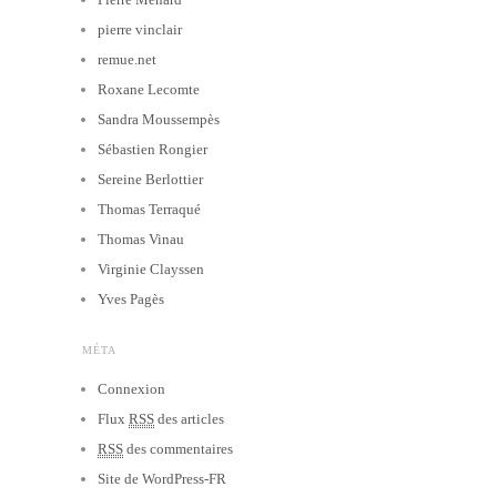
pierre vinclair
remue.net
Roxane Lecomte
Sandra Moussempès
Sébastien Rongier
Sereine Berlottier
Thomas Terraqué
Thomas Vinau
Virginie Clayssen
Yves Pagès
MÉTA
Connexion
Flux
RSS
des articles
RSS
des commentaires
Site de WordPress-FR