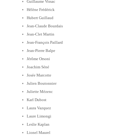
Guillaume Vissac
Hélène Frédérick
Hubert Guillaud
Jean-Claude Bourdais
Jean-Clet Martin
Jean-François Paillard
Jean-Pierre Balpe
Jérôme Orsoni
Joachim Séné
Josée Marcotte
Julien Boutonnier
Juliette Mézenc
Karl Dubost
Laura Vazquez
Laure Limongi
Leslie Kaplan
Lionel Maurel