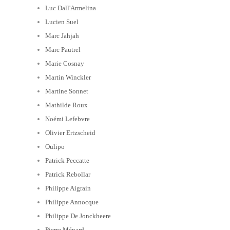
Luc Dall'Armelina
Lucien Suel
Marc Jahjah
Marc Pautrel
Marie Cosnay
Martin Winckler
Martine Sonnet
Mathilde Roux
Noémi Lefebvre
Olivier Ertzscheid
Oulipo
Patrick Peccatte
Patrick Rebollar
Philippe Aigrain
Philippe Annocque
Philippe De Jonckheere
Pierre Ménard