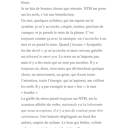
blanc.
Je ne fais de bonnes choses que stressée. NTM me porte
sur les nerfs, c’est une bénédiction.
Un mot, quelques syllabes, qui me tapent sur le
système, je m’y accroche, crispée, tendue, percluse de
crampes, et je prends le train de la phrase. C’est
toujours comme ça avec la musique, on s’accroche à un
mot et on prend le train. Quand j’écoute « Sympathy
for the devil », je m’accroche et mon cerveau grésille
pleased to meet you
sur
. Le texte ne m’importe pas,
mais il y a des mots qui ne sont pas anodins. Il y a
toujours un, deux, trois mots qui déclenchent quelque
chose, un mouvement, un geste, qui fixent toute
l’attention, toute l’énergie, qui m’aspirent, me vrillent
les nerfs. Il y a par exemple le mot « feu », le mot
« bombe ».
La greffe du stress prend toujours sur NTM, sur la
nationale est la lobotomie
scansion affolée du verbe,
que nous acceptons, il n’y a pas de couleur pour être
cartonneur
. Une batterie déglinguée au fond des
artères, empire du rythme. Le beat qui fédère, cellule