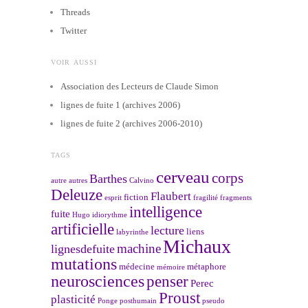
Threads
Twitter
VOIR AUSSI
Association des Lecteurs de Claude Simon
lignes de fuite 1 (archives 2006)
lignes de fuite 2 (archives 2006-2010)
TAGS
cerveau
corps
Barthes
autre
autres
Calvino
Deleuze
Flaubert
fiction
esprit
fragilité
fragments
intelligence
fuite
Hugo
idiorythme
artificielle
lecture
liens
labyrinthe
Michaux
machine
lignesdefuite
mutations
médecine
métaphore
mémoire
neurosciences
penser
Perec
Proust
plasticité
Ponge
posthumain
pseudo