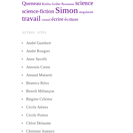
science
Queneau
Robbe-Grillet
Rousseau
Simon
science-fiction
singularité
travail
écrire
écriture
virtuel
AUTRES SITES
André Gunthert
André Rougier
Anne Savelli
Antonin Crenn
Arnaud Maïsetti
Béatrice Rilos
Benoît Mélançon
Brigitte Célérier
Cécile Arènes
Cécile Portier
Chloé Delaume
Christine Jeanney