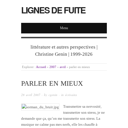
LIGNES DE FUITE
Menu
littérature et autres perspectives |
Christine Genin | 1999-2026
Explorer :
Accueil
»
2007
»
avril
»
parler en mieux
PARLER EN MIEUX
28 avril 2007
· by
cgenin
· in
écrivains
Transmettre sa nervosité,
transmettre son stress, je ne
demande que ça, qu’on me transmette son stress. La
musique ne calme pas mes nerfs, elle les chauffe à