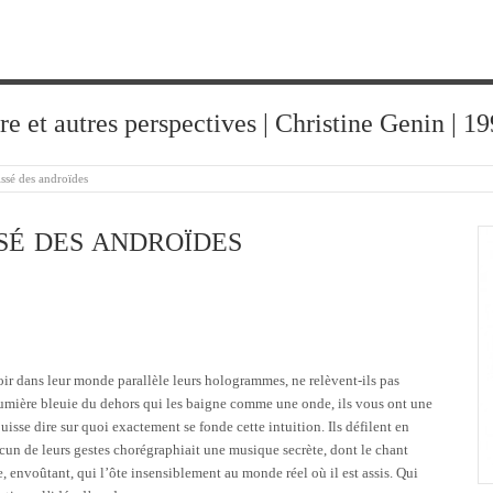
ure et autres perspectives | Christine Genin | 
lissé des androïdes
SSÉ DES ANDROÏDES
ir dans leur monde parallèle leurs hologrammes, ne relèvent-ils pas
 lumière bleuie du dehors qui les baigne comme une onde, ils vous ont une
puisse dire sur quoi exactement se fonde cette intuition. Ils défilent en
un de leurs gestes chorégraphiait une musique secrète, dont le chant
 envoûtant, qui l’ôte insensiblement au monde réel où il est assis. Qui