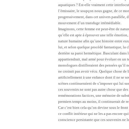
aquatiques ? Est-elle vraiment cette interlocut
l’émissaire, le soupçon nous gagne, de ce monde
progressivement, dans cet univers parallèle, d’
mouvement d’un transfuge irrémédiable.
Imaginons, cette femme est peut-être de natu
qu’elle est apte à éprouver une telle émotion
nature humaine afin qu’une histoire entre eux d
lui, et selon quelque procédé fantastique, la c
derrière sa paroi hermétique. Basculant dans l
appartiendrait, mal armé pour évoluer en un t
monologues distilleraient des pensées qu’il n
ne croirait pas avoir vécu. Quelque chose de 
artificiellement à une enfance dont il ne se sou
scènes continueraient de s’imposer qui lui su
ces souvenirs ne sont pas autre chose que des
remémorations factices, une mémoire de substitu
premiers temps au moins, il continuerait de res
Car c’est bien cela qu’on devine sous le front
ce conflit intérieur qui ne les a pas encore qu
conscience persistante que ces souvenirs ne l