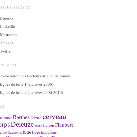
ÉSEAUX SOCIAUX
Bluesky
LinkedIn
Mastodon
Threads
Twitter
IR AUSSI
Association des Lecteurs de Claude Simon
lignes de fuite 1 (archives 2006)
lignes de fuite 2 (archives 2006-2010)
AGS
cerveau
Barthes
re
autres
Calvino
Deleuze
orps
Flaubert
fiction
esprit
fuite
gilité
fragments
Hugo
idiorythme