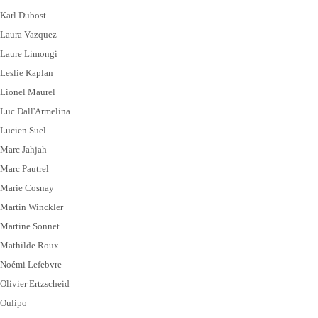
Karl Dubost
Laura Vazquez
Laure Limongi
Leslie Kaplan
Lionel Maurel
Luc Dall'Armelina
Lucien Suel
Marc Jahjah
Marc Pautrel
Marie Cosnay
Martin Winckler
Martine Sonnet
Mathilde Roux
Noémi Lefebvre
Olivier Ertzscheid
Oulipo