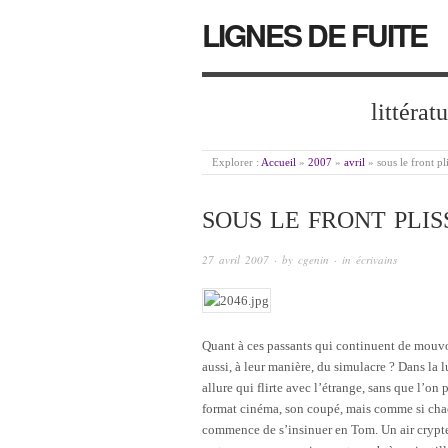
LIGNES DE FUITE
littérat
Explorer :
Accueil
»
2007
»
avril
»
sous le front p
SOUS LE FRONT PLI
27 avril 2007
· by
cgenin
· in
écrivains
Quant à ces passants qui continuent de mouvo
aussi, à leur manière, du simulacre ? Dans la
allure qui flirte avec l’étrange, sans que l’on 
format cinéma, son coupé, mais comme si chac
commence de s’insinuer en Tom. Un air crypte,