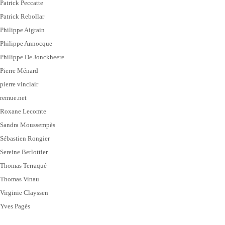
Patrick Peccatte
Patrick Rebollar
Philippe Aigrain
Philippe Annocque
Philippe De Jonckheere
Pierre Ménard
pierre vinclair
remue.net
Roxane Lecomte
Sandra Moussempès
Sébastien Rongier
Sereine Berlottier
Thomas Terraqué
Thomas Vinau
Virginie Clayssen
Yves Pagès