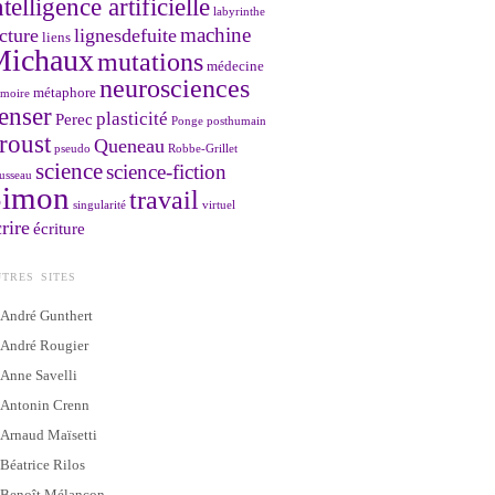
ntelligence artificielle
labyrinthe
machine
cture
lignesdefuite
liens
Michaux
mutations
médecine
neurosciences
métaphore
moire
enser
plasticité
Perec
Ponge
posthumain
roust
Queneau
pseudo
Robbe-Grillet
science
science-fiction
usseau
Simon
travail
singularité
virtuel
rire
écriture
TRES SITES
André Gunthert
André Rougier
Anne Savelli
Antonin Crenn
Arnaud Maïsetti
Béatrice Rilos
Benoît Mélançon