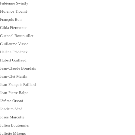
Fabienne Swiatly
Florence Trocmé
François Bon
Gilda Fiermonte
Guénaël Boutouillet
Guillaume Vissac
Hélène Frédérick
Hubert Guillaud
Jean-Claude Bourdais
Jean-Clet Martin
Jean-François Paillard
Jean-Pierre Balpe
Jérôme Orsoni
Joachim Séné
Josée Marcotte
Julien Boutonnier
Juliette Mézenc