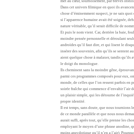
met au cœur, sournoisement, par brèves instill
Dans cet univers filmique en quoi ils avancent
chose d’éminemment suspect, je ne sais quoi e
si l’apparence humaine avait été soignée, deh
nature véritable, qu’il serait difficile de no
Et puis le nom vient. Car, derrière la baie, f
moindre pensée personnelle et déroulant seule
androïdes qu’il faut dire, et qui lisent le di
insérer des souvenirs, afin qu’ils se sentent au
aient quelque chose à malaxer, tandis qu’ils ava
le doigt du monologue.
Ils cheminent sans la moindre gêne, éprouvant
parmi ces programmes composés pour eux, on a
monde, de celles que l’on ressent parfois en
soirée fraîche qui commence d’envahir l’air de
un plaisir simple, qui les détourne de l’inquié
propre identité.
Il est temps, sans doute, que nous tournions 
de ce monde parallèle et que nous nous demandi
aurait suffi, après tout, qu’elle prenne les cho
employant le moyen d’une phrase anodine, quel
moins anecdotique qu’il n’en a l’air). Pourqu