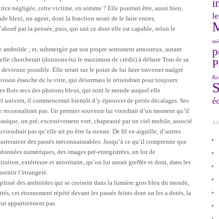
i
rice négligée, cette victime, en somme ? Elle pourrait être, aussi bien,
le
 bleui, un agent, dont la fonction serait de le faire entrer,
abord par la pensée, puis, qui sait ce dont elle est capable, selon le
mé
p
re androïde ; et, submergée par son propre sentiment amoureux, autant
, elle chercherait (donnons-lui le maximum de crédit) à défaire Tom de sa
P
evienne possible. Elle serait sur le point de lui faire traverser malgré
Ro
loison étanche de la vitre, qui désormais le retiendrait pour toujours
es flots secs des photons bleus, qui sont le monde auquel elle
éc
el univers, il commencerait bientôt d’y éprouver de petits décalages. Ses
e reconnaîtrait pas. Un premier souvenir lui viendrait d’un moment qu’il
basique, un pré, excessivement vert, chapeauté par un ciel mobile, associé
AU
viendrait pas qu’elle ait pu être la sienne. De fil en aiguille, d’autres
surreraient des passés méconnaissables. Jusqu’à ce qu’il comprenne que
 données numériques, des images pré-enregistrées, un lot de
tion, extérieure et autoritaire, qu’on lui aurait greffée et dont, dans les
sentir l’étrangeté.
 plissé des androïdes qui se croisent dans la lumière gros bleu du monde,
ittés, cet étonnement répété devant les passés feints dont on les a dotés, la
eur appartiennent pas.