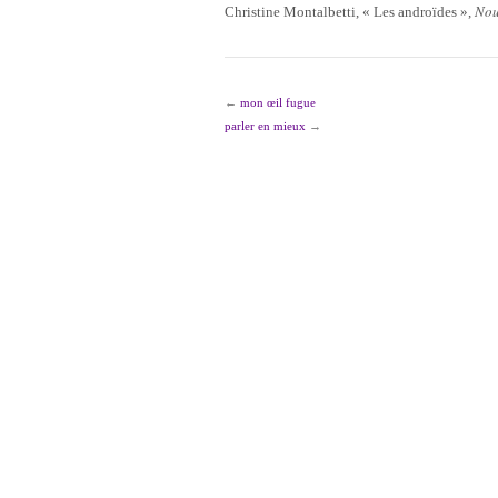
Nou
Christine Montalbetti, « Les androïdes »,
←
mon œil fugue
parler en mieux
→