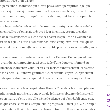
ations, l’idée d’un danger.
, perce une discordance qui n’était pas aussitôt perceptible, quelque
R
n eux qui, alors que vous auriez pu les penser vos frères, résiste. Comme
ors comme dedans, mais qu’un infime décalage eût laissé transpirer leur
mmer exactement.
oulant le pavé de leur démarche électronique, pratiquement dénués de la
ment celles qu’on avait prévues à leur intention, ce sont bien des
sque de leurs devisements. Des données parmi lesquelles on avait bien dû
ssi riches qu’un autre, aussi profonds, aussi complexes, afin, oui, qu’ils
ncent dans les rues (le la ville, une petite pâte de passé à travailler, sous
VO
 le sentiment visible de leur adéquation à l’entour. On comprend que,
vait dû leur introduire aussi cette idée d’une douce conformité au
 promenade (souvenez-vous), et qu’eux-mêmes expérimentent, dans cette
 son encre. Qui innerve gentiment leurs circuits, voyez, leur procurant
tude qui ne doit pas manquer de les pénétrer, parfois, au sujet de leur
T
les yeux vers cette femme qui laisse Tom s’abîmer dans la contemplation
ons quels motifs elle peut avoir de le laisser s’absenter de la sorte. Il
aut
ses en main, qu’elle brise elle-même le silence qui s’est établi entre eux,
c
que chose, c’est un exemple, sur le progrès de l’hiver (l’hiver, un sujet
fra
oi accepte-t-elle que la pensée de Tom continue de flotter en ces mondes