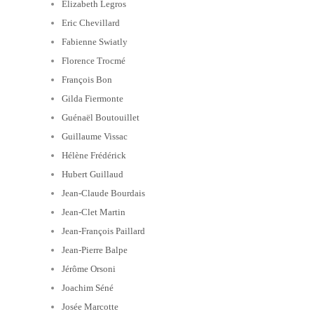
Elizabeth Legros
Eric Chevillard
Fabienne Swiatly
Florence Trocmé
François Bon
Gilda Fiermonte
Guénaël Boutouillet
Guillaume Vissac
Hélène Frédérick
Hubert Guillaud
Jean-Claude Bourdais
Jean-Clet Martin
Jean-François Paillard
Jean-Pierre Balpe
Jérôme Orsoni
Joachim Séné
Josée Marcotte