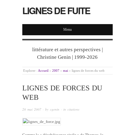
LIGNES DE FUITE
Menu
littérature et autres perspectives |
Christine Genin | 1999-2026
Explorer :
Accueil
»
2007
»
mai
»
lignes de forces du web
LIGNES DE FORCES DU
WEB
28 mai 2007
· by
cgenin
· in
citations
Comme la « désobéissance civile » de Thoreau, la