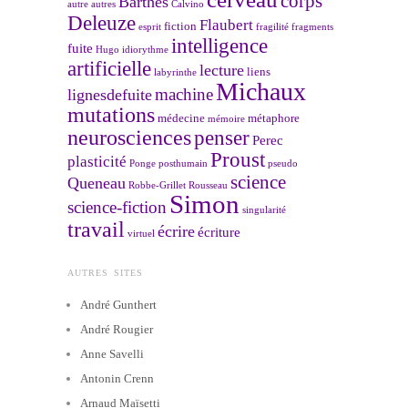
corps
Barthes
autre
autres
Calvino
Deleuze
Flaubert
fiction
esprit
fragilité
fragments
intelligence
fuite
Hugo
idiorythme
artificielle
lecture
liens
labyrinthe
Michaux
machine
lignesdefuite
mutations
médecine
métaphore
mémoire
neurosciences
penser
Perec
Proust
plasticité
Ponge
posthumain
pseudo
science
Queneau
Robbe-Grillet
Rousseau
Simon
science-fiction
singularité
travail
écrire
écriture
virtuel
AUTRES SITES
André Gunthert
André Rougier
Anne Savelli
Antonin Crenn
Arnaud Maïsetti