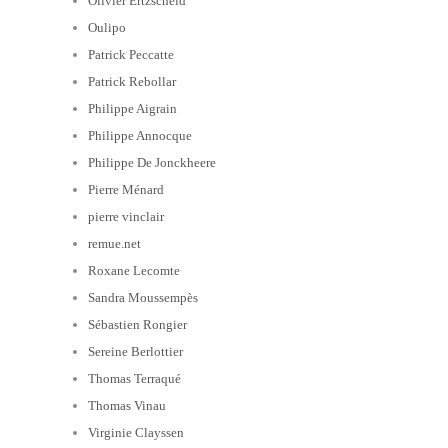
Olivier Ertzscheid
Oulipo
Patrick Peccatte
Patrick Rebollar
Philippe Aigrain
Philippe Annocque
Philippe De Jonckheere
Pierre Ménard
pierre vinclair
remue.net
Roxane Lecomte
Sandra Moussempès
Sébastien Rongier
Sereine Berlottier
Thomas Terraqué
Thomas Vinau
Virginie Clayssen