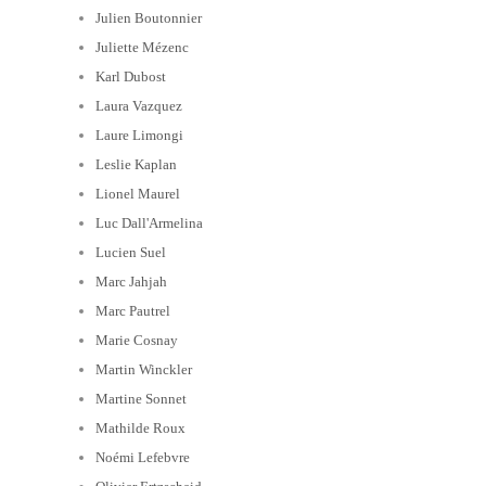
Julien Boutonnier
Juliette Mézenc
Karl Dubost
Laura Vazquez
Laure Limongi
Leslie Kaplan
Lionel Maurel
Luc Dall'Armelina
Lucien Suel
Marc Jahjah
Marc Pautrel
Marie Cosnay
Martin Winckler
Martine Sonnet
Mathilde Roux
Noémi Lefebvre