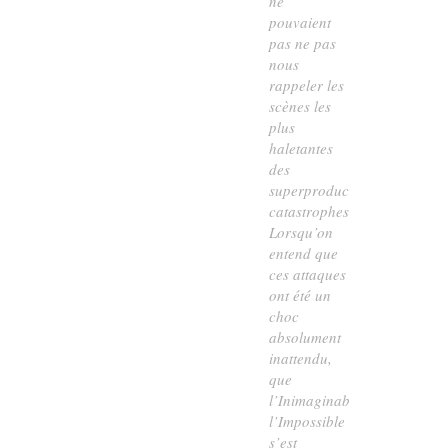
ne
pouvaient
pas ne pas
nous
rappeler les
scènes les
plus
haletantes
des
superproductions
catastrophes.
Lorsqu’on
entend que
ces attaques
ont été un
choc
absolument
inattendu,
que
l’Inimaginable,
l’Impossible
s’est