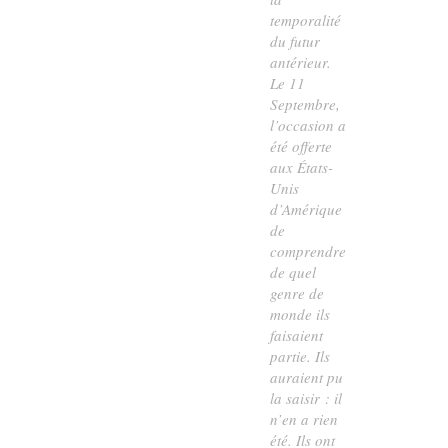
temporalité
du
futur
antérieur
.
Le 11
Septembre,
l’occasion a
été offerte
aux États-
Unis
d’Amérique
de
comprendre
de quel
genre de
monde ils
faisaient
partie. Ils
auraient pu
la saisir : il
n’en a rien
été. Ils ont