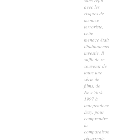
sans répit
avec les
risques de
menace
terroriste,
cette
menace était
libidinalement
investie. Il
suffit de se
souvenir de
toute une
série de
films, de
New York
1997
à
lndependence
Day
, pour
comprendre
la
comparaison
récurrente