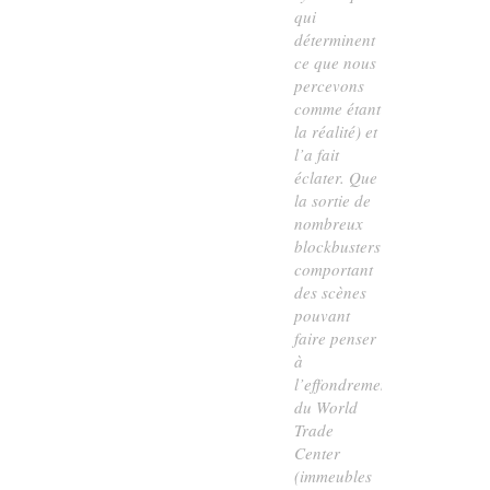
qui
déterminent
ce que nous
percevons
comme étant
la réalité) et
l’a fait
éclater. Que
la sortie de
nombreux
blockbusters
comportant
des scènes
pouvant
faire penser
à
l’effondrement
du World
Trade
Center
(immeubles