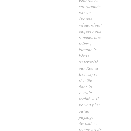
générée et
coordonnée
par un
énorme
mégaordinateur
auquel nous
sommes tous
reliés ;
lorsque le
héros
(interprété
par Keanu
Reeves) se
réveille
dans la
« vraie
réalité », il
ne voit plus
qu’un
paysage
dévasté et
recouvert de