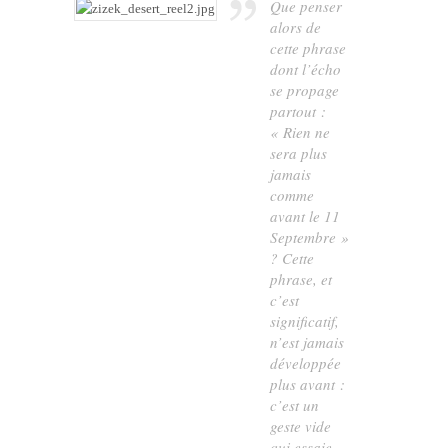
Que penser
alors de
cette phrase
dont l’écho
se propage
partout :
« Rien ne
sera plus
jamais
comme
avant le 11
Septembre »
? Cette
phrase, et
c’est
significatif,
n’est jamais
développée
plus avant :
c’est un
geste vide
qui essaie