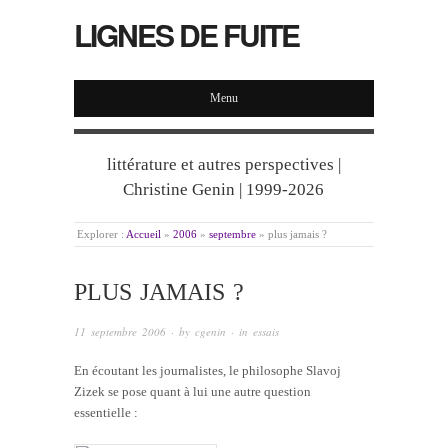
LIGNES DE FUITE
Menu
littérature et autres perspectives |
Christine Genin | 1999-2026
Explorer :
Accueil
»
2006
»
septembre
»
plus jamais ?
PLUS JAMAIS ?
11 septembre 2006
· by
cgenin
· in
essais
En écoutant les journalistes, le philosophe Slavoj
Zizek se pose quant à lui une autre question
essentielle :