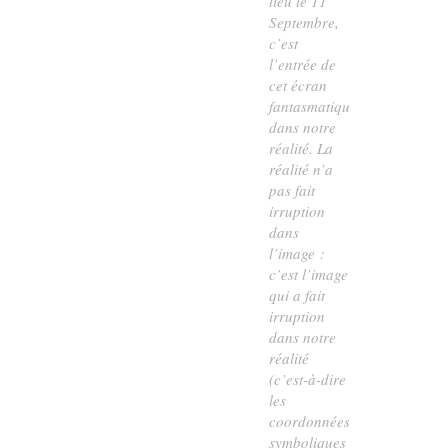
lieu le 11
Septembre,
c’est
l’entrée de
cet écran
fantasmatique
dans notre
réalité. La
réalité n’a
pas fait
irruption
dans
l’image :
c’est l’image
qui a fait
irruption
dans notre
réalité
(c’est-à-dire
les
coordonnées
symboliques