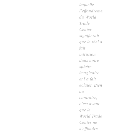
laquelle
l’effondrement
du World
Trade
Center
signifierait
que le réel a
fait
intrusion
dans notre
sphère
imaginaire
et l’a fait
éclater. Bien
au
contraire,
c’est avant
que le
World Trade
Center ne
s’effondre