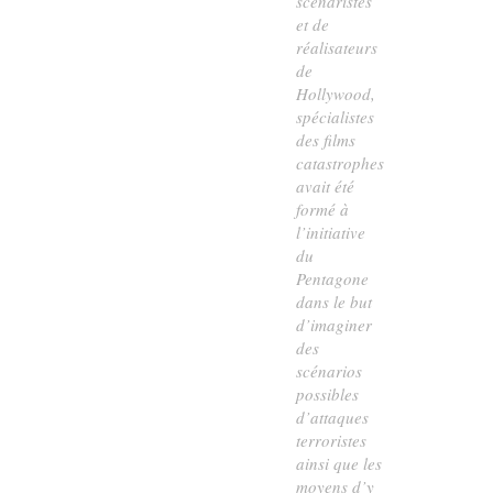
scénaristes
et de
réalisateurs
de
Hollywood,
spécialistes
des films
catastrophes,
avait été
formé à
l’initiative
du
Pentagone
dans le but
d’imaginer
des
scénarios
possibles
d’attaques
terroristes
ainsi que les
moyens d’y