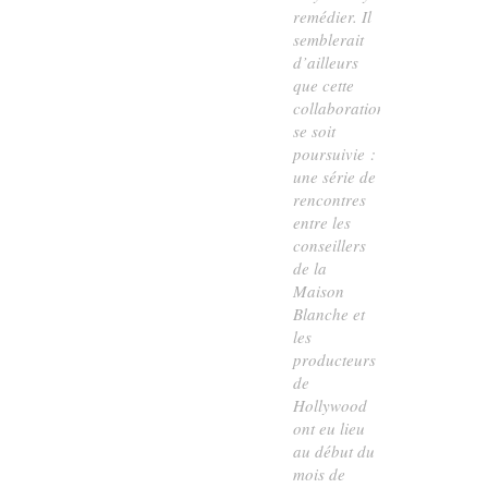
remédier. Il
semblerait
d’ailleurs
que cette
collaboration
se soit
poursuivie :
une série de
rencontres
entre les
conseillers
de la
Maison
Blanche et
les
producteurs
de
Hollywood
ont eu lieu
au début du
mois de