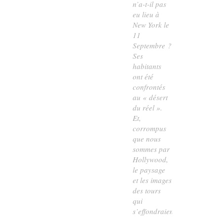
n’a-t-il pas
eu lieu à
New York le
11
Septembre ?
Ses
habitants
ont été
confrontés
au « désert
du réel ».
Et,
corrompus
que nous
sommes par
Hollywood,
le paysage
et les images
des tours
qui
s’effondraient