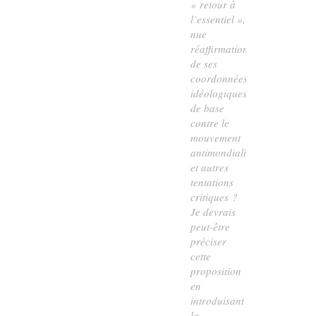
« retour à
l’essentiel »,
nue
réaffirmation
de ses
coordonnées
idéologiques
de base
contre le
mouvement
antimondialiste
et autres
tentations
critiques ?
Je devrais
peut-être
préciser
cette
proposition
en
introduisant
la