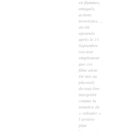
en flammes,
attaqués,
actions
terroristes…)
ait été
ajournée
après le 11
Septembre
(ou tout
simplement
que ces
films aient
été mis au
placard)
devrait être
interprété
comme la
tentative de
« refouler »
l’arrière-
plan