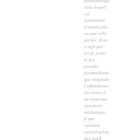
fantasmatique
sans lequel
cet
événement
n’aurait pas
eu une telle
portée. Il ne
s’agit pas
ici de jouer
le jeu
pseudo-
postmoderne
qui réduirait
l’effondrement
des tours à
un nouveau
spectacle
médiatique,
à une
variante
catastrophique
des
snuff