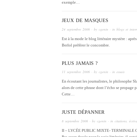
exemple…
JEUX DE MASQUES
24 septembre 2006
· by
cgenin
· in
blogs et inter
Est à la mode le blog littéraire mystère : ap
Berlol préférer le concombre.
PLUS JAMAIS ?
11 septembre 2006
· by
cgenin
· in
essais
En écoutant les journalistes, le philosophe Sl
alors de cette phrase dont l’écho se propage 
Cette…
JUSTE DÉPANNER
8 septembre 2006
· by
cgenin
· in
citations
,
écriv
II – LYCÉE PUBLIC MIXTE- TERMINALE G3 – M
Pas assez douée pour la voie littéraire, il au