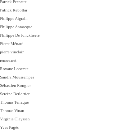
Patrick Peccatte
Patrick Rebollar
Philippe Aigrain
Philippe Annocque
Philippe De Jonckheere
Pierre Ménard
pierre vinclair
remue.net
Roxane Lecomte
Sandra Moussempès
Sébastien Rongier
Sereine Berlottier
Thomas Terraqué
Thomas Vinau
Virginie Clayssen
Yves Pagès