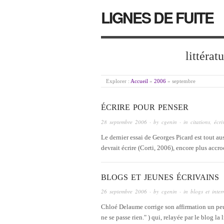
LIGNES DE FUITE
littérat
Explorer :
Accueil
»
2006
»
septembre
ÉCRIRE POUR PENSER
28 septembre 2006
· by
cgenin
· in
citations
,
écri
Le dernier essai de Georges Picard est tout aus
devrait écrire (Corti, 2006), encore plus accro
BLOGS ET JEUNES ÉCRIVAINS
26 septembre 2006
· by
cgenin
· in
blogs et inter
Chloé Delaume corrige son affirmation un peu 
ne se passe rien." ) qui, relayée par le blog la