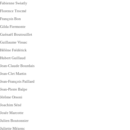
Fabienne Swiatly
Florence Trocmé
François Bon
Gilda Fiermonte
Guénaël Boutouillet
Guillaume Vissac
Hélène Frédérick
Hubert Guillaud
Jean-Claude Bourdais
Jean-Clet Martin
Jean-François Paillard
Jean-Pierre Balpe
Jérôme Orsoni
Joachim Séné
Josée Marcotte
Julien Boutonnier
Juliette Mézenc