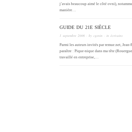
j’avais beaucoup aimé le côté ovni), notamment
manière…
GUIDE DU 21E SIÈCLE
1 septembre 2006
· by
cgenin
· in
écrivains
Parmi les auteurs invités par remue.net, Jean-
paraître : Pique-nique dans ma tête (Rouergue
travaillé en entreprise,…