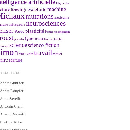
ntelligence artificielle
labyrinthe
machine
cture
lignesdefuite
liens
Michaux
mutations
médecine
neurosciences
métaphore
moire
enser
plasticité
Perec
Ponge
posthumain
roust
Queneau
pseudo
Robbe-Grillet
science
science-fiction
usseau
Simon
travail
singularité
virtuel
rire
écriture
TRES SITES
André Gunthert
André Rougier
Anne Savelli
Antonin Crenn
Arnaud Maïsetti
Béatrice Rilos
Benoît Mélançon