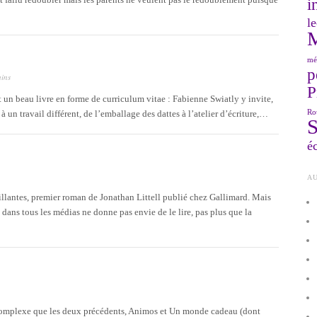
i
le
mé
p
ains
P
t un beau livre en forme de curriculum vitae : Fabienne Swiatly y invite,
Ro
 un travail différent, de l’emballage des dattes à l’atelier d’écriture,…
éc
AU
lantes, premier roman de Jonathan Littell publié chez Gallimard. Mais
et dans tous les médias ne donne pas envie de le lire, pas plus que la
complexe que les deux précédents, Animos et Un monde cadeau (dont