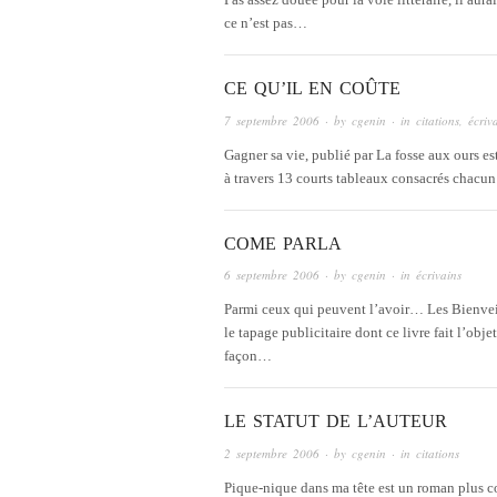
ce n’est pas…
CE QU’IL EN COÛTE
7 septembre 2006
· by
cgenin
· in
citations
,
écriv
Gagner sa vie, publié par La fosse aux ours es
à travers 13 courts tableaux consacrés chacun à
COME PARLA
6 septembre 2006
· by
cgenin
· in
écrivains
Parmi ceux qui peuvent l’avoir… Les Bienveil
le tapage publicitaire dont ce livre fait l’obj
façon…
LE STATUT DE L’AUTEUR
2 septembre 2006
· by
cgenin
· in
citations
Pique-nique dans ma tête est un roman plus 