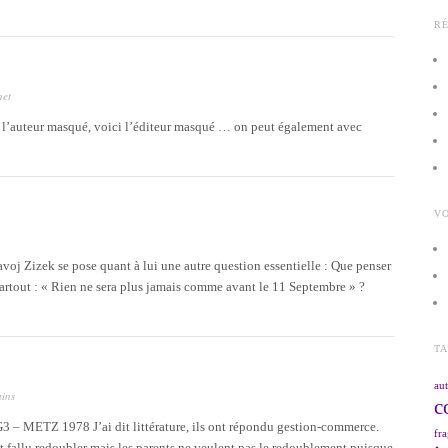
R
net
rès l’auteur masqué, voici l’éditeur masqué … on peut également avec
VO
avoj Zizek se pose quant à lui une autre question essentielle : Que penser
partout : « Rien ne sera plus jamais comme avant le 11 Septembre » ?
T
aut
ains
c
ETZ 1978 J’ai dit littérature, ils ont répondu gestion-commerce.
fra
rait fallu redoubler mais les parents ne veulent pas le redoublement puisque