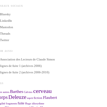
ÉSEAUX SOCIAUX
Bluesky
LinkedIn
Mastodon
Threads
Twitter
IR AUSSI
Association des Lecteurs de Claude Simon
lignes de fuite 1 (archives 2006)
lignes de fuite 2 (archives 2006-2010)
AGS
cerveau
Barthes
re
autres
Calvino
Deleuze
orps
Flaubert
fiction
esprit
fuite
gilité
fragments
Hugo
idiorythme