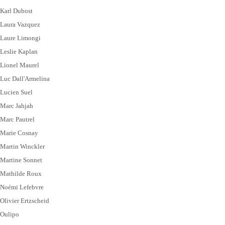
Karl Dubost
Laura Vazquez
Laure Limongi
Leslie Kaplan
Lionel Maurel
Luc Dall'Armelina
Lucien Suel
Marc Jahjah
Marc Pautrel
Marie Cosnay
Martin Winckler
Martine Sonnet
Mathilde Roux
Noémi Lefebvre
Olivier Ertzscheid
Oulipo