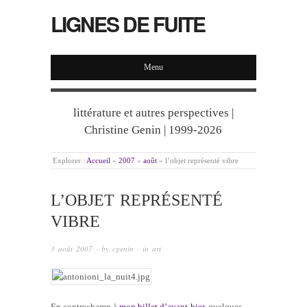
LIGNES DE FUITE
Menu
littérature et autres perspectives |
Christine Genin | 1999-2026
Explorer :
Accueil
»
2007
»
août
»
l’objet représenté vibre
L’OBJET REPRÉSENTÉ
VIBRE
3 août 2007
· by
cgenin
· in
art
En contrechamp à
mon billet d’avant-hier
, quelques