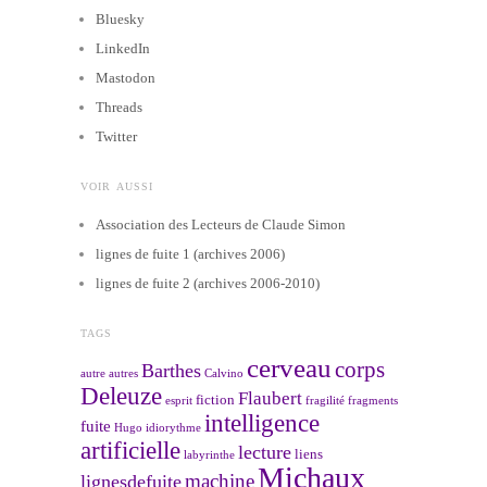
Bluesky
LinkedIn
Mastodon
Threads
Twitter
VOIR AUSSI
Association des Lecteurs de Claude Simon
lignes de fuite 1 (archives 2006)
lignes de fuite 2 (archives 2006-2010)
TAGS
cerveau
corps
Barthes
autre
autres
Calvino
Deleuze
Flaubert
fiction
esprit
fragilité
fragments
intelligence
fuite
Hugo
idiorythme
artificielle
lecture
liens
labyrinthe
Michaux
machine
lignesdefuite