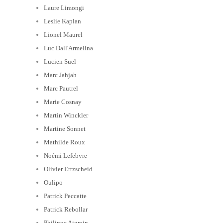
Laure Limongi
Leslie Kaplan
Lionel Maurel
Luc Dall'Armelina
Lucien Suel
Marc Jahjah
Marc Pautrel
Marie Cosnay
Martin Winckler
Martine Sonnet
Mathilde Roux
Noémi Lefebvre
Olivier Ertzscheid
Oulipo
Patrick Peccatte
Patrick Rebollar
Philippe Aigrain