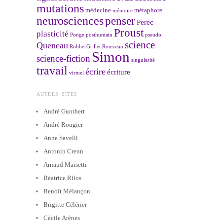
mutations
médecine
métaphore
mémoire
neurosciences
penser
Perec
Proust
plasticité
Ponge
posthumain
pseudo
science
Queneau
Robbe-Grillet
Rousseau
Simon
science-fiction
singularité
travail
écrire
écriture
virtuel
AUTRES SITES
André Gunthert
André Rougier
Anne Savelli
Antonin Crenn
Arnaud Maïsetti
Béatrice Rilos
Benoît Mélançon
Brigitte Célérier
Cécile Arènes