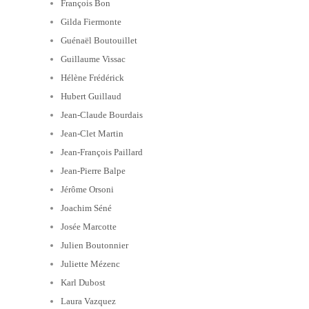
François Bon
Gilda Fiermonte
Guénaël Boutouillet
Guillaume Vissac
Hélène Frédérick
Hubert Guillaud
Jean-Claude Bourdais
Jean-Clet Martin
Jean-François Paillard
Jean-Pierre Balpe
Jérôme Orsoni
Joachim Séné
Josée Marcotte
Julien Boutonnier
Juliette Mézenc
Karl Dubost
Laura Vazquez