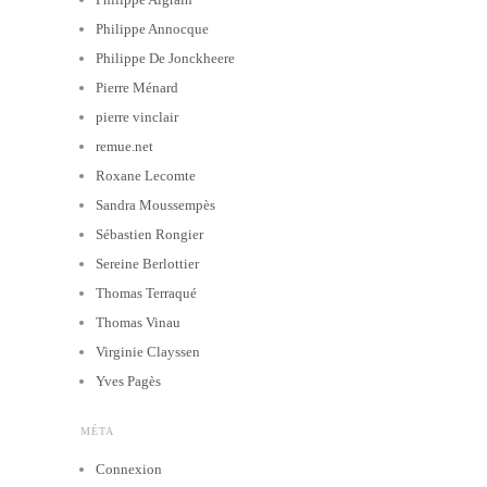
Philippe Annocque
Philippe De Jonckheere
Pierre Ménard
pierre vinclair
remue.net
Roxane Lecomte
Sandra Moussempès
Sébastien Rongier
Sereine Berlottier
Thomas Terraqué
Thomas Vinau
Virginie Clayssen
Yves Pagès
MÉTA
Connexion