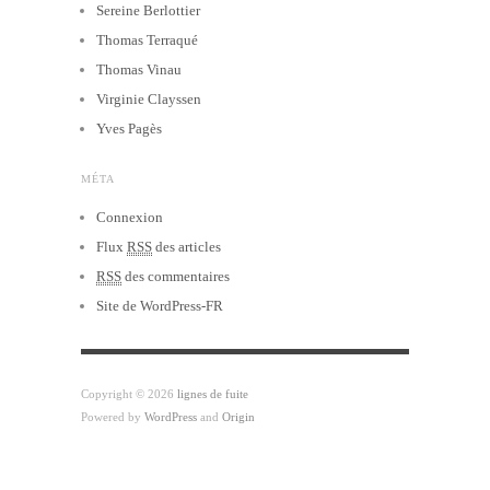
Sereine Berlottier
Thomas Terraqué
Thomas Vinau
Virginie Clayssen
Yves Pagès
MÉTA
Connexion
Flux
RSS
des articles
RSS
des commentaires
Site de WordPress-FR
Copyright © 2026
lignes de fuite
Powered by
WordPress
and
Origin