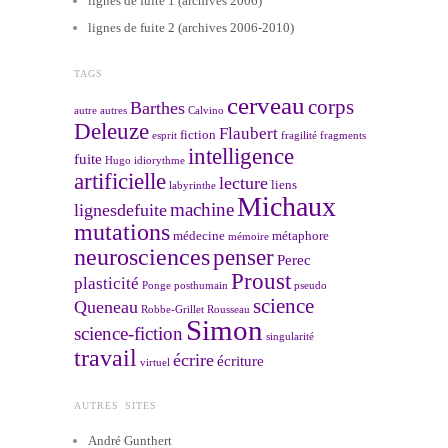
lignes de fuite 1 (archives 2006)
lignes de fuite 2 (archives 2006-2010)
TAGS
cerveau
corps
Barthes
autre
autres
Calvino
Deleuze
Flaubert
fiction
esprit
fragilité
fragments
intelligence
fuite
Hugo
idiorythme
artificielle
lecture
liens
labyrinthe
Michaux
machine
lignesdefuite
mutations
médecine
métaphore
mémoire
neurosciences
penser
Perec
Proust
plasticité
Ponge
posthumain
pseudo
science
Queneau
Robbe-Grillet
Rousseau
Simon
science-fiction
singularité
travail
écrire
écriture
virtuel
AUTRES SITES
André Gunthert