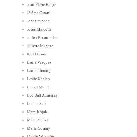
Jean-Pierre Balpe
Jérôme Orsoni
Joachim Séné
Josée Marcotte
Julien Boutonnier
Juliette Mézenc
Karl Dubost
Laura Vazquez
Laure Limongi
Leslie Kaplan
Lionel Maurel
Luc Dall'Armelina
Lucien Suel
Marc Jahjah
Marc Pautrel
Marie Cosnay
Martin Winckler