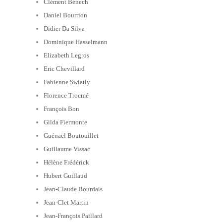
Clément Bénech
Daniel Bourrion
Didier Da Silva
Dominique Hasselmann
Elizabeth Legros
Eric Chevillard
Fabienne Swiatly
Florence Trocmé
François Bon
Gilda Fiermonte
Guénaël Boutouillet
Guillaume Vissac
Hélène Frédérick
Hubert Guillaud
Jean-Claude Bourdais
Jean-Clet Martin
Jean-François Paillard