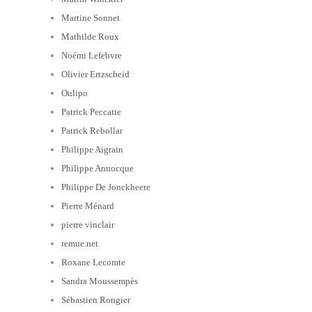
Martine Sonnet
Mathilde Roux
Noémi Lefebvre
Olivier Ertzscheid
Oulipo
Patrick Peccatte
Patrick Rebollar
Philippe Aigrain
Philippe Annocque
Philippe De Jonckheere
Pierre Ménard
pierre vinclair
remue.net
Roxane Lecomte
Sandra Moussempès
Sébastien Rongier