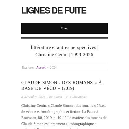
LIGNES DE FUITE
Menu
littérature et autres perspectives |
Christine Genin | 1999-2026
Explorer :
Accueil
»
2024
CLAUDE SIMON : DES ROMANS « À
BASE DE VÉCU » (2019)
8 décembre 2024
· by
admin
· in
publications
Christine Genin. « Claude Simon : des romans « à base
de vécu » ». Autobiographie et fiction. La Faute à
Rousseau, 80, 2019, p. 40-42 La matière des romans de
Claude Simon est largement autobiographique :