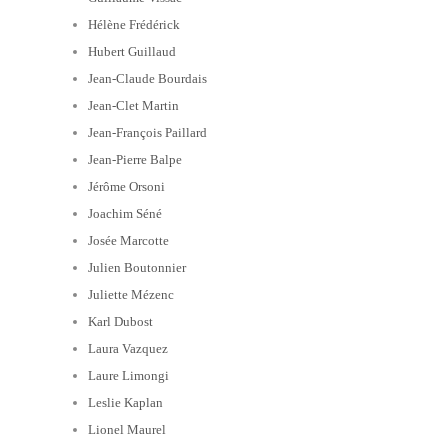
Hélène Frédérick
Hubert Guillaud
Jean-Claude Bourdais
Jean-Clet Martin
Jean-François Paillard
Jean-Pierre Balpe
Jérôme Orsoni
Joachim Séné
Josée Marcotte
Julien Boutonnier
Juliette Mézenc
Karl Dubost
Laura Vazquez
Laure Limongi
Leslie Kaplan
Lionel Maurel