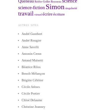
science
Queneau
Robbe-Grillet
Rousseau
Simon
science-fiction
singularité
travail
écrire
écriture
virtuel
AUTRES SITES
André Gunthert
André Rougier
Anne Savelli
Antonin Crenn
Arnaud Maïsetti
Béatrice Rilos
Benoît Mélançon
Brigitte Célérier
Cécile Arènes
Cécile Portier
Chloé Delaume
Christine Jeanney