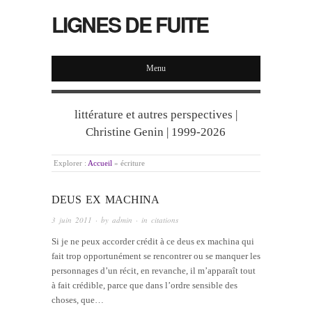
LIGNES DE FUITE
Menu
littérature et autres perspectives |
Christine Genin | 1999-2026
Explorer :
Accueil
»
écriture
DEUS EX MACHINA
3 juin 2011
· by
admin
· in
citations
Si je ne peux accorder crédit à ce deus ex machina qui
fait trop opportunément se rencontrer ou se manquer les
personnages d’un récit, en revanche, il m’apparaît tout
à fait crédible, parce que dans l’ordre sensible des
choses, que…