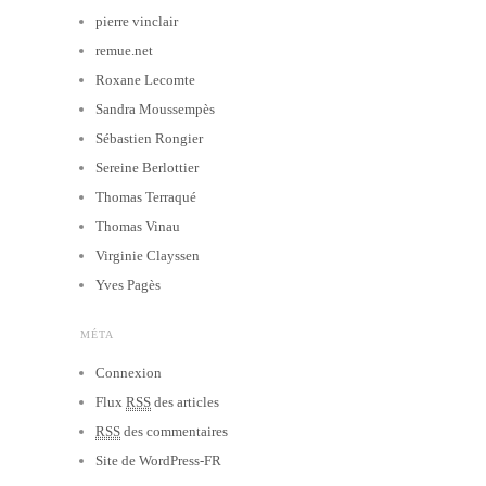
pierre vinclair
remue.net
Roxane Lecomte
Sandra Moussempès
Sébastien Rongier
Sereine Berlottier
Thomas Terraqué
Thomas Vinau
Virginie Clayssen
Yves Pagès
MÉTA
Connexion
Flux
RSS
des articles
RSS
des commentaires
Site de WordPress-FR