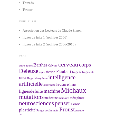
Threads
Twitter
VOIR AUSSI
Association des Lecteurs de Claude Simon
lignes de fuite 1 (archives 2006)
lignes de fuite 2 (archives 2006-2010)
TAGS
cerveau
corps
Barthes
autre
autres
Calvino
Deleuze
Flaubert
fiction
esprit
fragilité
fragments
intelligence
fuite
Hugo
idiorythme
artificielle
lecture
liens
labyrinthe
Michaux
machine
lignesdefuite
mutations
médecine
métaphore
mémoire
neurosciences
penser
Perec
Proust
plasticité
Ponge
posthumain
pseudo