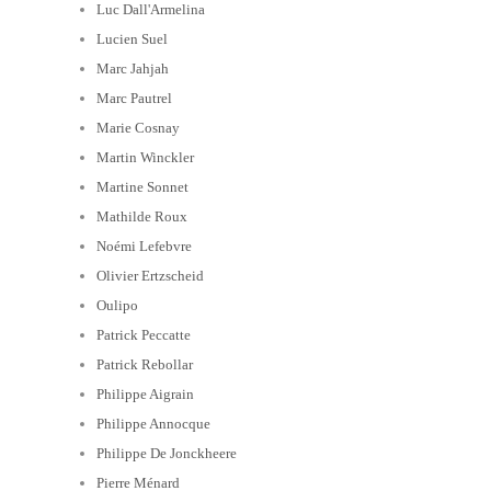
Luc Dall'Armelina
Lucien Suel
Marc Jahjah
Marc Pautrel
Marie Cosnay
Martin Winckler
Martine Sonnet
Mathilde Roux
Noémi Lefebvre
Olivier Ertzscheid
Oulipo
Patrick Peccatte
Patrick Rebollar
Philippe Aigrain
Philippe Annocque
Philippe De Jonckheere
Pierre Ménard