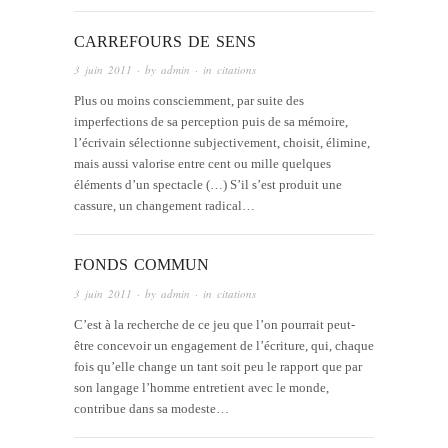
CARREFOURS DE SENS
3 juin 2011
· by
admin
· in
citations
Plus ou moins consciemment, par suite des
imperfections de sa perception puis de sa mémoire,
l’écrivain sélectionne subjectivement, choisit, élimine,
mais aussi valorise entre cent ou mille quelques
éléments d’un spectacle (…) S’il s’est produit une
cassure, un changement radical…
FONDS COMMUN
3 juin 2011
· by
admin
· in
citations
C’est à la recherche de ce jeu que l’on pourrait peut-
être concevoir un engagement de l’écriture, qui, chaque
fois qu’elle change un tant soit peu le rapport que par
son langage l’homme entretient avec le monde,
contribue dans sa modeste…