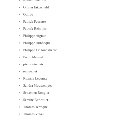
Noémi Lefebvre
Olivier Ertzscheid
Oulipo
Patrick Peccatte
Patrick Rebollar
Philippe Aigrain
Philippe Annocque
Philippe De Jonckheere
Pierre Ménard
pierre vinclair
remue.net
Roxane Lecomte
Sandra Moussempès
Sébastien Rongier
Sereine Berlottier
Thomas Terraqué
Thomas Vinau