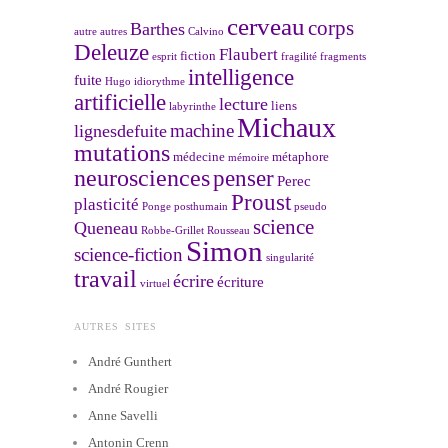
cerveau
corps
Barthes
autre
autres
Calvino
Deleuze
Flaubert
fiction
esprit
fragilité
fragments
intelligence
fuite
Hugo
idiorythme
artificielle
lecture
liens
labyrinthe
Michaux
machine
lignesdefuite
mutations
médecine
métaphore
mémoire
neurosciences
penser
Perec
Proust
plasticité
Ponge
posthumain
pseudo
science
Queneau
Robbe-Grillet
Rousseau
Simon
science-fiction
singularité
travail
écrire
écriture
virtuel
AUTRES SITES
André Gunthert
André Rougier
Anne Savelli
Antonin Crenn