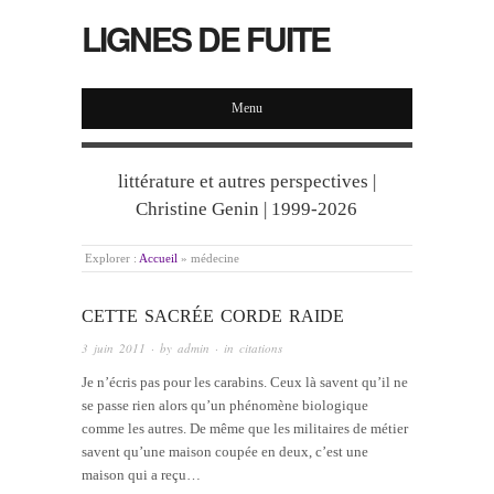
LIGNES DE FUITE
Menu
littérature et autres perspectives |
Christine Genin | 1999-2026
Explorer :
Accueil
»
médecine
CETTE SACRÉE CORDE RAIDE
3 juin 2011
· by
admin
· in
citations
Je n’écris pas pour les carabins. Ceux là savent qu’il ne
se passe rien alors qu’un phénomène biologique
comme les autres. De même que les militaires de métier
savent qu’une maison coupée en deux, c’est une
maison qui a reçu…