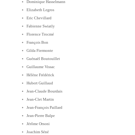
Dominique Hasselmann
Elizabeth Legros
Eric Chevillard
Fabienne Swiatly
Florence Trocmé
François Bon
Gilda Fiermonte
Guénaël Boutouillet
Guillaume Vissac
Hélène Frédérick
Hubert Guillaud
Jean-Claude Bourdais
Jean-Clet Martin
Jean-François Paillard
Jean-Pierre Balpe
Jérôme Orsoni
Joachim Séné