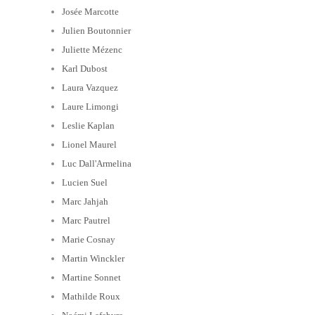
Josée Marcotte
Julien Boutonnier
Juliette Mézenc
Karl Dubost
Laura Vazquez
Laure Limongi
Leslie Kaplan
Lionel Maurel
Luc Dall'Armelina
Lucien Suel
Marc Jahjah
Marc Pautrel
Marie Cosnay
Martin Winckler
Martine Sonnet
Mathilde Roux