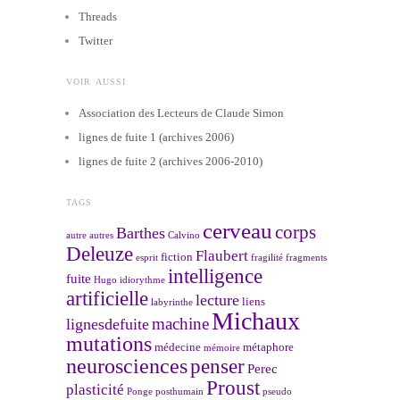
Threads
Twitter
VOIR AUSSI
Association des Lecteurs de Claude Simon
lignes de fuite 1 (archives 2006)
lignes de fuite 2 (archives 2006-2010)
TAGS
cerveau
corps
Barthes
autre
autres
Calvino
Deleuze
Flaubert
fiction
esprit
fragilité
fragments
intelligence
fuite
Hugo
idiorythme
artificielle
lecture
liens
labyrinthe
Michaux
machine
lignesdefuite
mutations
médecine
métaphore
mémoire
neurosciences
penser
Perec
Proust
plasticité
Ponge
posthumain
pseudo