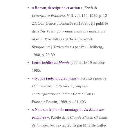
Studi di
« Roman, description et action »
,
Letteratura Francese
, VIII, vol. 170, 1982, p. 12-
27. Conférence prononcée en 1978, déjà publiée
The Feeling for nature and the landscape
dans
of man
[Proceedings of the 45th Nobel
Symposium]. Textes réunis par Paul Hellberg,
1980, p. 78-89
Monde
Lettre inédite au
, publiée le 19 octobre
1985.
« Notice (auto)biographique »
. Rédigée pour le
Dictionnaire : Littérature française
contemporaine
de Jérôme Garcin. Paris :
François Bourin, 1989, p. 401-403.
La Route des
« Note sur le plan de montage de
Flandres
Claude Simon. Chemins
»
. Publié dans
de la mémoire.
Textes réunis par Mireille Calle-