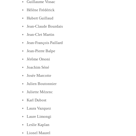
Guillaume Vissac
Hélène Frédérick
Hubert Guillaud
Jean-Claude Bourdais
Jean-Clet Martin
Jean-François Paillard
Jean-Pierre Balpe
Jérôme Orsoni
Joachim Séné
Josée Marcotte
Julien Boutonnier
Juliette Mézenc
Karl Dubost
Laura Vazquez
Laure Limongi
Leslie Kaplan
Lionel Maurel