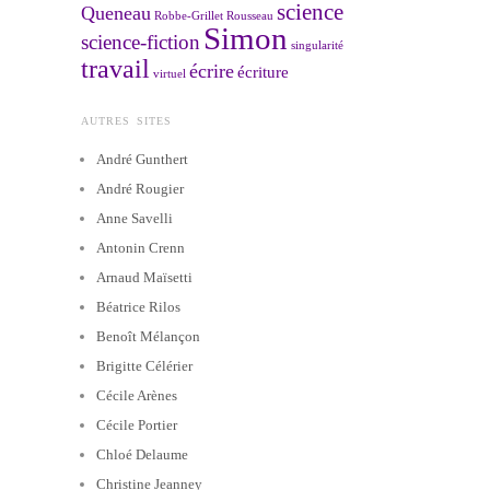
science
Queneau
Robbe-Grillet
Rousseau
Simon
science-fiction
singularité
travail
écrire
écriture
virtuel
AUTRES SITES
André Gunthert
André Rougier
Anne Savelli
Antonin Crenn
Arnaud Maïsetti
Béatrice Rilos
Benoît Mélançon
Brigitte Célérier
Cécile Arènes
Cécile Portier
Chloé Delaume
Christine Jeanney