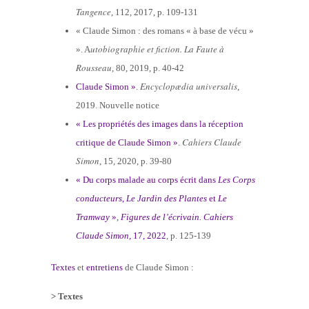
Tangence
, 112, 2017, p. 109-131
« Claude Simon : des romans « à base de vécu »
utobiographie
et fiction. La Faute à
». A
Rousseau
, 80, 2019, p. 40-42
Encyclopædia universalis
Claude Simon »
.
,
2019. Nouvelle notice
« Les propriétés des images dans la réception
Cahiers Claude
critique de Claude Simon »
.
Simon
, 15, 2020, p. 39-80
« Du corps malade au corps écrit dans
Les Corps
conducteurs
,
Le Jardin des Plantes
et
Le
Tramway
»
,
Figures de l’écrivain. Cahiers
Claude Simon
, 17, 2022
, p. 125-139
Textes
et
entretiens
de Claude Simon :
> Textes