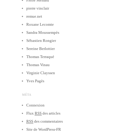
Pierre Ménard
pierre vinclair
remue.net
Roxane Lecomte
Sandra Moussempès
Sébastien Rongier
Sereine Berlottier
Thomas Terraqué
Thomas Vinau
Virginie Clayssen
Yves Pagès
MÉTA
Connexion
Flux
RSS
des articles
RSS
des commentaires
Site de WordPress-FR