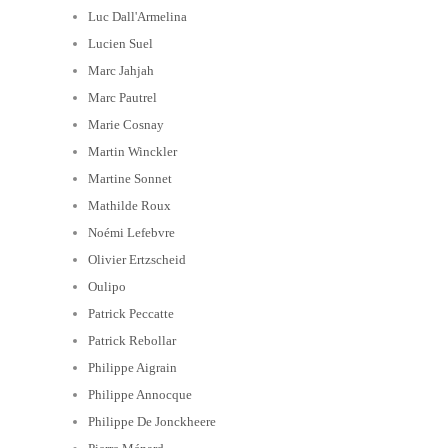
Luc Dall'Armelina
Lucien Suel
Marc Jahjah
Marc Pautrel
Marie Cosnay
Martin Winckler
Martine Sonnet
Mathilde Roux
Noémi Lefebvre
Olivier Ertzscheid
Oulipo
Patrick Peccatte
Patrick Rebollar
Philippe Aigrain
Philippe Annocque
Philippe De Jonckheere