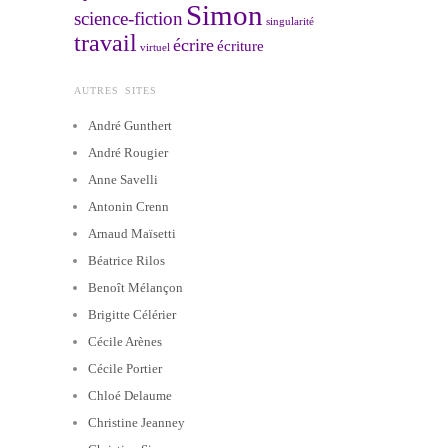
Simon
science-fiction
singularité
travail
écrire
écriture
virtuel
AUTRES SITES
André Gunthert
André Rougier
Anne Savelli
Antonin Crenn
Arnaud Maïsetti
Béatrice Rilos
Benoît Mélançon
Brigitte Célérier
Cécile Arènes
Cécile Portier
Chloé Delaume
Christine Jeanney