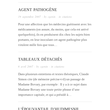
AGENT PATHOGÈNE
19 septembre 2007
· by
cgenin
· in
citations
Pour une affection que les médecins guérissent avec les
médicaments (on assure, du moins, que cela est arrivé
quelquefois), ils en produisent dix chez les sujets bien
portants, en leur inoculant cet agent pathogène plus
virulent mille fois que tous…
TABLEAUX DÉTACHÉS
6 avril 2007
· by
cgenin
· in
citations
Dans plusieurs entretiens et textes théoriques, Claude
Simon cite (de mémoire précise-t-il) un passage de
Madame Bovary, par exemple : Il y a à ce sujet dans
Madame Bovary une toute petite phrase d’une
importance capitale, et qui a présidé à…
L’ÉPOUVANTAIL D’HUDIMESNIL