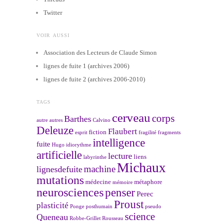
Twitter
VOIR AUSSI
Association des Lecteurs de Claude Simon
lignes de fuite 1 (archives 2006)
lignes de fuite 2 (archives 2006-2010)
TAGS
cerveau
corps
Barthes
autre
autres
Calvino
Deleuze
Flaubert
fiction
esprit
fragilité
fragments
intelligence
fuite
Hugo
idiorythme
artificielle
lecture
liens
labyrinthe
Michaux
machine
lignesdefuite
mutations
médecine
métaphore
mémoire
neurosciences
penser
Perec
Proust
plasticité
Ponge
posthumain
pseudo
science
Queneau
Robbe-Grillet
Rousseau