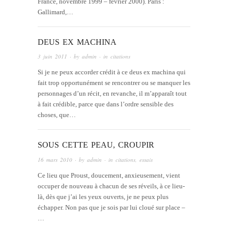
France, novembre 1999 – février 2000). Paris :
Gallimard,…
DEUS EX MACHINA
3 juin 2011
· by
admin
· in
citations
Si je ne peux accorder crédit à ce deus ex machina qui
fait trop opportunément se rencontrer ou se manquer les
personnages d’un récit, en revanche, il m’apparaît tout
à fait crédible, parce que dans l’ordre sensible des
choses, que…
SOUS CETTE PEAU, CROUPIR
16 mars 2010
· by
admin
· in
citations
,
essais
Ce lieu que Proust, doucement, anxieusement, vient
occuper de nouveau à chacun de ses réveils, à ce lieu-
là, dès que j’ai les yeux ouverts, je ne peux plus
échapper. Non pas que je sois par lui cloué sur place –
…