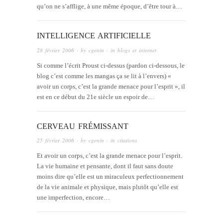
qu’on ne s’afflige, à une même époque, d’être tour à…
INTELLIGENCE ARTIFICIELLE
28 février 2006
· by
cgenin
· in
blogs et internet
Si comme l’écrit Proust ci-dessus (pardon ci-dessous, le
blog c’est comme les mangas ça se lit à l’envers) «
avoir un corps, c’est la grande menace pour l’esprit », il
est en ce début du 21e siècle un espoir de…
CERVEAU FRÉMISSANT
25 février 2006
· by
cgenin
· in
citations
Et avoir un corps, c’est la grande menace pour l’esprit.
La vie humaine et pensante, dont il faut sans doute
moins dire qu’elle est un miraculeux perfectionnement
de la vie animale et physique, mais plutôt qu’elle est
une imperfection, encore…