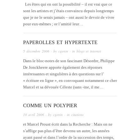
Les êtres qui en ont la possibilité – il est vrai que ce
sont les artistes et j’étais convaincu depuis longtemps
que je ne le serais jamais – ont aussi le devoir de vivre
pour eux-mêmes ; or l’amitié leur…
PAPEROLLES ET HYPERTEXTE
5 décembre 2006
· by
cgenin
· in
blogs et internet
Dans le bloc-notes de son fascinant Désordre, Philippe
De Jonckheere apporte également des réponses
intéressantes et singulières à des questions sur l’
« écriture en ligne », en convoquant notamment ce cher
Marcel et sa dévouée Céleste (sans -ine, il me…
COMME UN POLYPIER
10 avril 2006
· by
cgenin
· in
citations
et Marcel Proust écrit dans la Recherche : Mais on ne
s’afflige pas plus d’être devenu un autre, les années
ayant passé et dans l’ordre de la succession des temps,