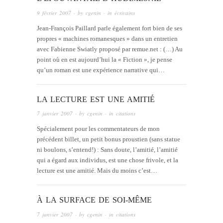
9 février 2007
· by
cgenin
· in
écrivains
Jean-François Paillard parle également fort bien de ses
propres « machines romanesques » dans un entretien
avec Fabienne Swiatly proposé par remue.net : (…) Au
point où en est aujourd’hui la « Fiction », je pense
qu’un roman est une expérience narrative qui…
LA LECTURE EST UNE AMITIÉ
7 janvier 2007
· by
cgenin
· in
citations
Spécialement pour les commentateurs de mon
précédent billet, un petit bonus proustien (sans statue
ni boulons, s’entend!) : Sans doute, l’amitié, l’amitié
qui a égard aux individus, est une chose frivole, et la
lecture est une amitié. Mais du moins c’est…
À LA SURFACE DE SOI-MÊME
7 janvier 2007
· by
cgenin
· in
citations