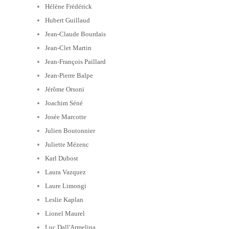
Hélène Frédérick
Hubert Guillaud
Jean-Claude Bourdais
Jean-Clet Martin
Jean-François Paillard
Jean-Pierre Balpe
Jérôme Orsoni
Joachim Séné
Josée Marcotte
Julien Boutonnier
Juliette Mézenc
Karl Dubost
Laura Vazquez
Laure Limongi
Leslie Kaplan
Lionel Maurel
Luc Dall'Armelina