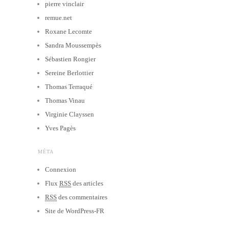
pierre vinclair
remue.net
Roxane Lecomte
Sandra Moussempès
Sébastien Rongier
Sereine Berlottier
Thomas Terraqué
Thomas Vinau
Virginie Clayssen
Yves Pagès
MÉTA
Connexion
Flux
RSS
des articles
RSS
des commentaires
Site de WordPress-FR