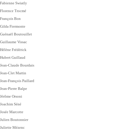
Fabienne Swiatly
Florence Trocmé
François Bon
Gilda Fiermonte
Guénaël Boutouillet
Guillaume Vissac
Hélène Frédérick
Hubert Guillaud
Jean-Claude Bourdais
Jean-Clet Martin
Jean-François Paillard
Jean-Pierre Balpe
Jérôme Orsoni
Joachim Séné
Josée Marcotte
Julien Boutonnier
Juliette Mézenc