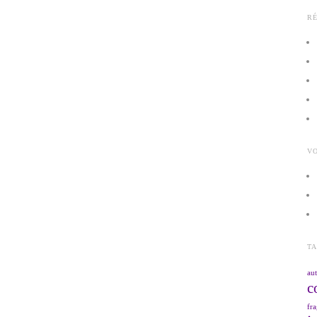
R
VO
T
aut
c
fra