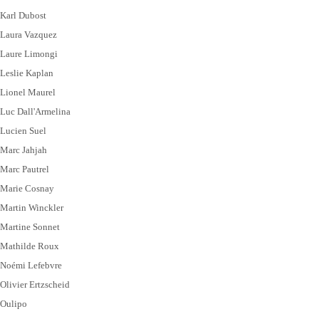
Karl Dubost
Laura Vazquez
Laure Limongi
Leslie Kaplan
Lionel Maurel
Luc Dall'Armelina
Lucien Suel
Marc Jahjah
Marc Pautrel
Marie Cosnay
Martin Winckler
Martine Sonnet
Mathilde Roux
Noémi Lefebvre
Olivier Ertzscheid
Oulipo