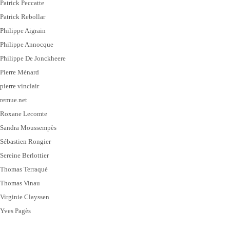
Patrick Peccatte
Patrick Rebollar
Philippe Aigrain
Philippe Annocque
Philippe De Jonckheere
Pierre Ménard
pierre vinclair
remue.net
Roxane Lecomte
Sandra Moussempès
Sébastien Rongier
Sereine Berlottier
Thomas Terraqué
Thomas Vinau
Virginie Clayssen
Yves Pagès