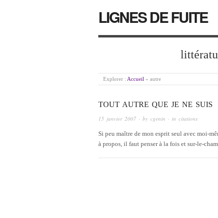
LIGNES DE FUITE
littérat
Explorer :
Accueil
»
autre
TOUT AUTRE QUE JE NE SUIS
15 janvier 2007
· by
cgenin
· in
citations
Si peu maître de mon esprit seul avec moi-mêm
à propos, il faut penser à la fois et sur-le-ch