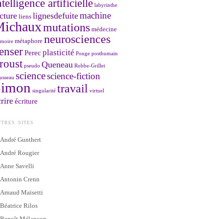
ntelligence artificielle
labyrinthe
machine
cture
lignesdefuite
liens
Michaux
mutations
médecine
neurosciences
métaphore
moire
enser
plasticité
Perec
Ponge
posthumain
roust
Queneau
pseudo
Robbe-Grillet
science
science-fiction
usseau
Simon
travail
singularité
virtuel
rire
écriture
TRES SITES
André Gunthert
André Rougier
Anne Savelli
Antonin Crenn
Arnaud Maïsetti
Béatrice Rilos
Benoît Mélançon