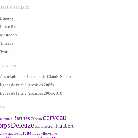
ÉSEAUX SOCIAUX
Bluesky
LinkedIn
Mastodon
Threads
Twitter
IR AUSSI
Association des Lecteurs de Claude Simon
lignes de fuite 1 (archives 2006)
lignes de fuite 2 (archives 2006-2010)
AGS
cerveau
Barthes
re
autres
Calvino
Deleuze
orps
Flaubert
fiction
esprit
fuite
gilité
fragments
Hugo
idiorythme