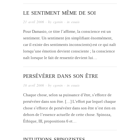
LE SENTIMENT MÊME DE SOI
21 avril 2006
· by
cgenin
· in
essais
Pour Damasio, ce titre l’affirme, la conscience est un
sentiment. Un sentiment (en simplifiant énormément,
car il existe des sentiments inconscients) est ce qui naît
lorsqu’une émotion devient consciente ; la conscience
naît lorsque le fait de ressentir devient lui…
PERSÉVÉRER DANS SON ÊTRE
18 avril 2006
· by
cgenin
· in
essais
Chaque chose, selon sa puissance d’être, s’efforce de
persévérer dans son être. […] L’effort par lequel chaque
chose s’efforce de persévérer dans son être n’est rien en
dehors de l’essence actuelle de cette chose. Spinoza,
Éthique, III, propositions 6 et…
INTUITIONS SPINOZISTES