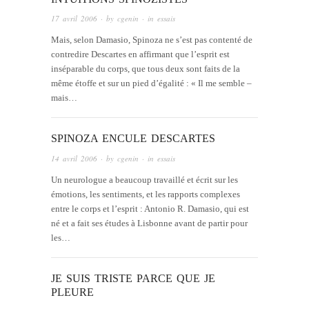
17 avril 2006
· by
cgenin
· in
essais
Mais, selon Damasio, Spinoza ne s’est pas contenté de
contredire Descartes en affirmant que l’esprit est
inséparable du corps, que tous deux sont faits de la
même étoffe et sur un pied d’égalité : « Il me semble –
mais…
SPINOZA ENCULE DESCARTES
14 avril 2006
· by
cgenin
· in
essais
Un neurologue a beaucoup travaillé et écrit sur les
émotions, les sentiments, et les rapports complexes
entre le corps et l’esprit : Antonio R. Damasio, qui est
né et a fait ses études à Lisbonne avant de partir pour
les…
JE SUIS TRISTE PARCE QUE JE
PLEURE