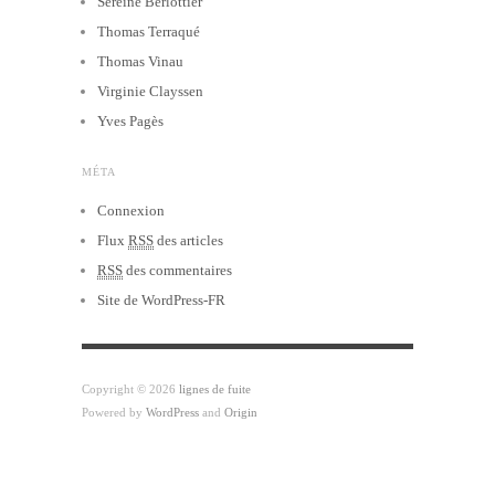
Sereine Berlottier
Thomas Terraqué
Thomas Vinau
Virginie Clayssen
Yves Pagès
MÉTA
Connexion
Flux
RSS
des articles
RSS
des commentaires
Site de WordPress-FR
Copyright © 2026
lignes de fuite
Powered by
WordPress
and
Origin