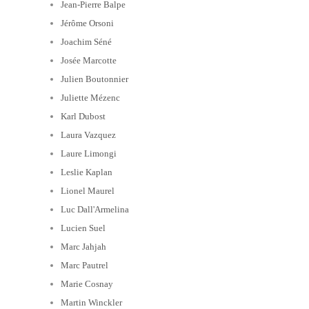
Jean-Pierre Balpe
Jérôme Orsoni
Joachim Séné
Josée Marcotte
Julien Boutonnier
Juliette Mézenc
Karl Dubost
Laura Vazquez
Laure Limongi
Leslie Kaplan
Lionel Maurel
Luc Dall'Armelina
Lucien Suel
Marc Jahjah
Marc Pautrel
Marie Cosnay
Martin Winckler