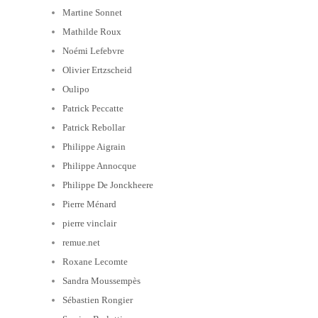
Martine Sonnet
Mathilde Roux
Noémi Lefebvre
Olivier Ertzscheid
Oulipo
Patrick Peccatte
Patrick Rebollar
Philippe Aigrain
Philippe Annocque
Philippe De Jonckheere
Pierre Ménard
pierre vinclair
remue.net
Roxane Lecomte
Sandra Moussempès
Sébastien Rongier