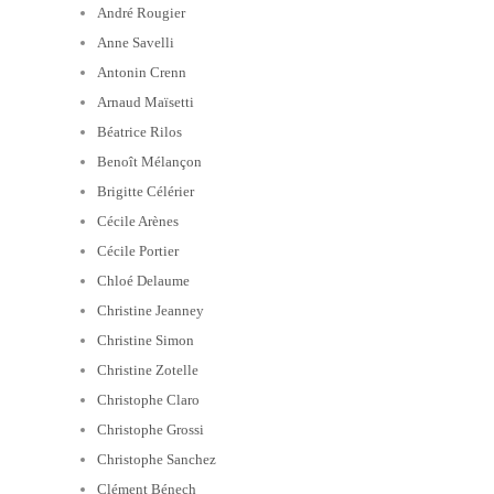
André Rougier
Anne Savelli
Antonin Crenn
Arnaud Maïsetti
Béatrice Rilos
Benoît Mélançon
Brigitte Célérier
Cécile Arènes
Cécile Portier
Chloé Delaume
Christine Jeanney
Christine Simon
Christine Zotelle
Christophe Claro
Christophe Grossi
Christophe Sanchez
Clément Bénech