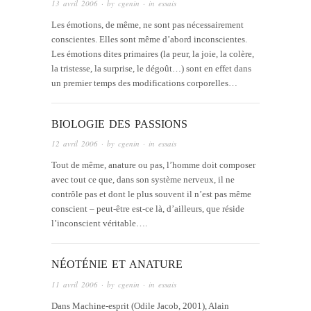
13 avril 2006
· by
cgenin
· in
essais
Les émotions, de même, ne sont pas nécessairement
conscientes. Elles sont même d’abord inconscientes.
Les émotions dites primaires (la peur, la joie, la colère,
la tristesse, la surprise, le dégoût…) sont en effet dans
un premier temps des modifications corporelles…
BIOLOGIE DES PASSIONS
12 avril 2006
· by
cgenin
· in
essais
Tout de même, anature ou pas, l’homme doit composer
avec tout ce que, dans son système nerveux, il ne
contrôle pas et dont le plus souvent il n’est pas même
conscient – peut-être est-ce là, d’ailleurs, que réside
l’inconscient véritable….
NÉOTÉNIE ET ANATURE
11 avril 2006
· by
cgenin
· in
essais
Dans Machine-esprit (Odile Jacob, 2001), Alain