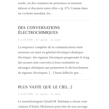
soirée, où des centaines de personnes se tiennent
debout et discutent entre elles » (p. 67). Comme dans
un cocktail mondain, les…
DES CONVERSATIONS
ÉLECTROCHIMIQUES
6 avril 2006
· by
cgenin
· in
essais
La séquence complète de la communication entre
neurones est ainsi en général électrique-chimique-
électrique: des signaux électriques progressant le long
des axones sont convertis à leurs extrémités en
messages chimiques qui permettent le déclenchement
de signaux électriques. […] Aussi difficile que…
PLUS VASTE QUE LE CIEL. 2
5 avril 2006
· by
cgenin
· in
essais
Le neurobiologiste Gérald M. Edelman a choisi cette
citation d’Emily Dickinson pour titre de son ouvrage