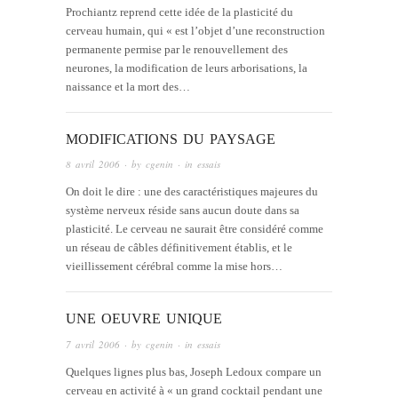
Prochiantz reprend cette idée de la plasticité du
cerveau humain, qui « est l’objet d’une reconstruction
permanente permise par le renouvellement des
neurones, la modification de leurs arborisations, la
naissance et la mort des…
MODIFICATIONS DU PAYSAGE
8 avril 2006
· by
cgenin
· in
essais
On doit le dire : une des caractéristiques majeures du
système nerveux réside sans aucun doute dans sa
plasticité. Le cerveau ne saurait être considéré comme
un réseau de câbles définitivement établis, et le
vieillissement cérébral comme la mise hors…
UNE OEUVRE UNIQUE
7 avril 2006
· by
cgenin
· in
essais
Quelques lignes plus bas, Joseph Ledoux compare un
cerveau en activité à « un grand cocktail pendant une