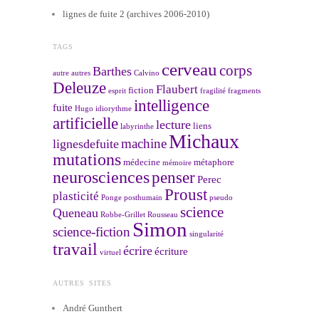
lignes de fuite 2 (archives 2006-2010)
TAGS
cerveau
corps
Barthes
autre
autres
Calvino
Deleuze
Flaubert
fiction
esprit
fragilité
fragments
intelligence
fuite
Hugo
idiorythme
artificielle
lecture
liens
labyrinthe
Michaux
machine
lignesdefuite
mutations
médecine
métaphore
mémoire
neurosciences
penser
Perec
Proust
plasticité
Ponge
posthumain
pseudo
science
Queneau
Robbe-Grillet
Rousseau
Simon
science-fiction
singularité
travail
écrire
écriture
virtuel
AUTRES SITES
André Gunthert