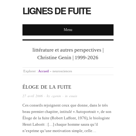
LIGNES DE FUITE
Menu
littérature et autres perspectives |
Christine Genin | 1999-2026
Explorer :
Accueil
»
neurosciences
ÉLOGE DE LA FUITE
27 avril 2006
· by
cgenin
· in
essais
Ces conseils rejoignent ceux que donne, dans le très
beau premier chapitre, intitulé « Autoportrait », de son
Éloge de la fuite (Robert Laffont, 1976), le biologiste
Henri Laborit : […] chaque homme saura qu’il
n’exprime qu’une motivation simple, celle…