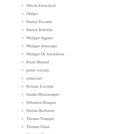
Olivier Ertzscheid
Oulipo
Patrick Peccatte
Patrick Rebollar
Philippe Aigrain
Philippe Annocque
Philippe De Jonckheere
Pierre Ménard
pierre vinclair
remue.net
Roxane Lecomte
Sandra Moussempès
Sébastien Rongier
Sereine Berlottier
Thomas Terraqué
Thomas Vinau