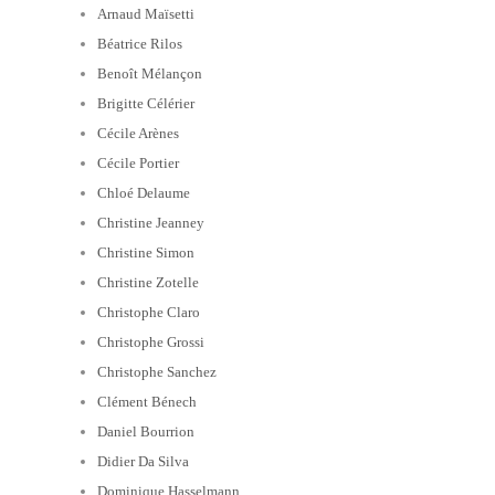
Arnaud Maïsetti
Béatrice Rilos
Benoît Mélançon
Brigitte Célérier
Cécile Arènes
Cécile Portier
Chloé Delaume
Christine Jeanney
Christine Simon
Christine Zotelle
Christophe Claro
Christophe Grossi
Christophe Sanchez
Clément Bénech
Daniel Bourrion
Didier Da Silva
Dominique Hasselmann