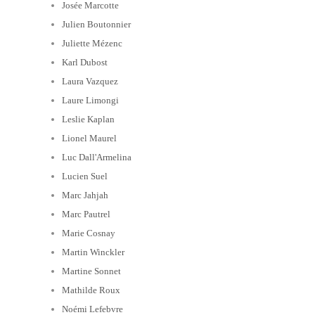
Josée Marcotte
Julien Boutonnier
Juliette Mézenc
Karl Dubost
Laura Vazquez
Laure Limongi
Leslie Kaplan
Lionel Maurel
Luc Dall'Armelina
Lucien Suel
Marc Jahjah
Marc Pautrel
Marie Cosnay
Martin Winckler
Martine Sonnet
Mathilde Roux
Noémi Lefebvre