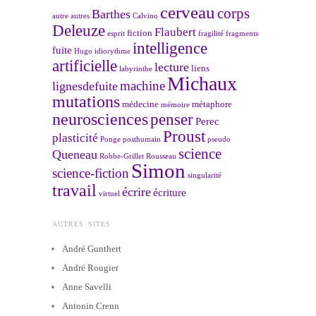
cerveau
corps
Barthes
autre
autres
Calvino
Deleuze
Flaubert
fiction
esprit
fragilité
fragments
intelligence
fuite
Hugo
idiorythme
artificielle
lecture
liens
labyrinthe
Michaux
machine
lignesdefuite
mutations
médecine
métaphore
mémoire
neurosciences
penser
Perec
Proust
plasticité
Ponge
posthumain
pseudo
science
Queneau
Robbe-Grillet
Rousseau
Simon
science-fiction
singularité
travail
écrire
écriture
virtuel
AUTRES SITES
André Gunthert
André Rougier
Anne Savelli
Antonin Crenn