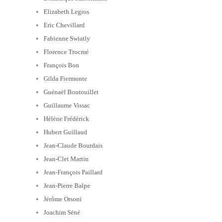
Elizabeth Legros
Eric Chevillard
Fabienne Swiatly
Florence Trocmé
François Bon
Gilda Fiermonte
Guénaël Boutouillet
Guillaume Vissac
Hélène Frédérick
Hubert Guillaud
Jean-Claude Bourdais
Jean-Clet Martin
Jean-François Paillard
Jean-Pierre Balpe
Jérôme Orsoni
Joachim Séné