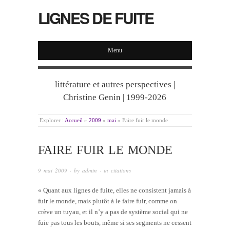
LIGNES DE FUITE
Menu
littérature et autres perspectives |
Christine Genin | 1999-2026
Explorer :
Accueil
»
2009
»
mai
»
Faire fuir le monde
FAIRE FUIR LE MONDE
9 mai 2009
· by
admin
· in
citations
« Quant aux lignes de fuite, elles ne consistent jamais à
fuir le monde, mais plutôt à le faire fuir, comme on
crève un tuyau, et il n’y a pas de système social qui ne
fuie pas tous les bouts, même si ses segments ne cessent