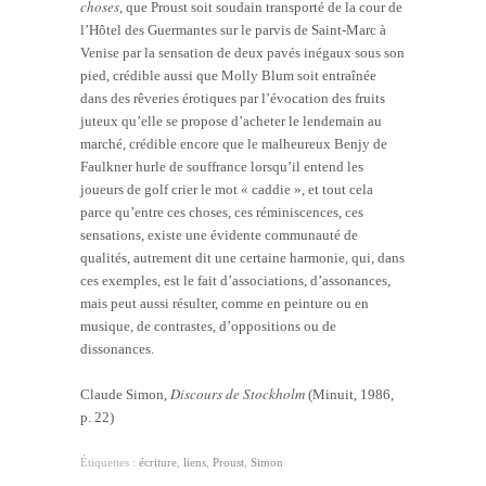
choses
, que Proust soit soudain transporté de la cour de
l’Hôtel des Guermantes sur le parvis de Saint-Marc à
Venise par la sensation de deux pavés inégaux sous son
pied, crédible aussi que Molly Blum soit entraînée
dans des rêveries érotiques par l’évocation des fruits
juteux qu’elle se propose d’acheter le lendemain au
marché, crédible encore que le malheureux Benjy de
Faulkner hurle de souffrance lorsqu’il entend les
joueurs de golf crier le mot « caddie », et tout cela
parce qu’entre ces choses, ces réminiscences, ces
sensations, existe une évidente communauté de
qualités, autrement dit une certaine harmonie, qui, dans
ces exemples, est le fait d’associations, d’assonances,
mais peut aussi résulter, comme en peinture ou en
musique, de contrastes, d’oppositions ou de
dissonances.
Discours de Stockholm
Claude Simon,
(Minuit, 1986,
p. 22)
Étiquettes :
écriture
,
liens
,
Proust
,
Simon