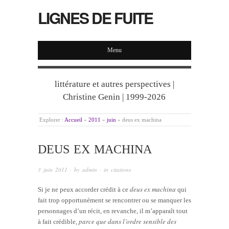
LIGNES DE FUITE
Menu
littérature et autres perspectives |
Christine Genin | 1999-2026
Explorer :
Accueil
»
2011
»
juin
»
deus ex machina
DEUS EX MACHINA
3 juin 2011
· by
admin
· in
citations
deus ex machina
Si je ne peux accorder crédit à ce
qui
fait trop opportunément se rencontrer ou se manquer les
personnages d’un récit, en revanche, il m’apparaît tout
parce que dans l’ordre sensible des
à fait crédible,