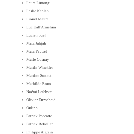
Laure Limongi
Leslie Kaplan
Lionel Maurel
Luc Dall'Armelina
Lucien Suel
Marc Jahjah
Marc Pautrel
Marie Cosnay
Martin Winckler
Martine Sonnet
Mathilde Roux
Noémi Lefebvre
Olivier Ertzscheid
Oulipo
Patrick Peccatte
Patrick Rebollar
Philippe Aigrain