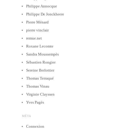
Philippe Annocque
Philippe De Jonckheere
Pierre Ménard
pierre vinclair
remue.net
Roxane Lecomte
Sandra Moussempès
Sébastien Rongier
Sereine Berlottier
Thomas Terraqué
Thomas Vinau
Virginie Clayssen
Yves Pagès
MÉTA
Connexion