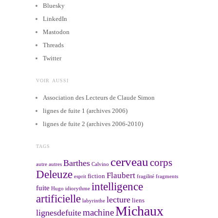
Bluesky
LinkedIn
Mastodon
Threads
Twitter
VOIR AUSSI
Association des Lecteurs de Claude Simon
lignes de fuite 1 (archives 2006)
lignes de fuite 2 (archives 2006-2010)
TAGS
cerveau
corps
Barthes
autre
autres
Calvino
Deleuze
Flaubert
fiction
esprit
fragilité
fragments
intelligence
fuite
Hugo
idiorythme
artificielle
lecture
liens
labyrinthe
Michaux
machine
lignesdefuite