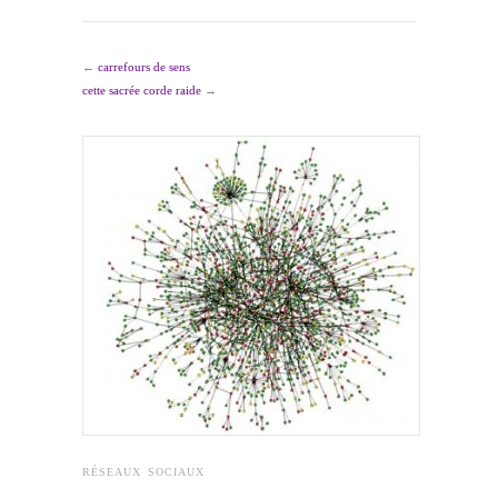
←
carrefours de sens
cette sacrée corde raide
→
RÉSEAUX SOCIAUX