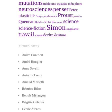
mutations
médecine
métaphore
mémoire
neurosciences
penser
Perec
Proust
plasticité
Ponge
posthumain
pseudo
science
Queneau
Robbe-Grillet
Rousseau
Simon
science-fiction
singularité
travail
écrire
écriture
virtuel
AUTRES SITES
André Gunthert
André Rougier
Anne Savelli
Antonin Crenn
Arnaud Maïsetti
Béatrice Rilos
Benoît Mélançon
Brigitte Célérier
Cécile Arènes