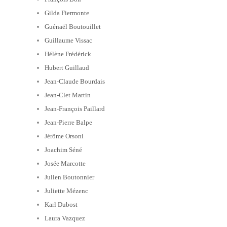
Gilda Fiermonte
Guénaël Boutouillet
Guillaume Vissac
Hélène Frédérick
Hubert Guillaud
Jean-Claude Bourdais
Jean-Clet Martin
Jean-François Paillard
Jean-Pierre Balpe
Jérôme Orsoni
Joachim Séné
Josée Marcotte
Julien Boutonnier
Juliette Mézenc
Karl Dubost
Laura Vazquez