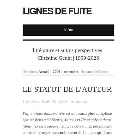
LIGNES DE FUITE
Menu
littérature et autres perspectives |
Christine Genin | 1999-2026
Explorer :
Accueil
»
2006
»
septembre
»
le statut de l’auteur
LE STATUT DE L’AUTEUR
2 septembre 2006
· by
cgenin
· in
citations
Pique-nique dans ma tête
est un roman plus complexe
Animos
Un monde cadeau
que les deux précédents,
et
(dont j’avais beaucoup aimé le côté ovni), notamment
par les interrogations sur le statut de l’auteur qu’il met