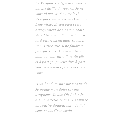
Ce Verquin. Ce type tout sourire,
qui me fusille du regard. Je ne
vous ai pas vexé au moins?
s’enquiert de nouveau Damiana
Legowisko. Et son pied cesse
brusquement de s’agiter. Moi?
Vexé? Non non. Son pied qui se
tord bizarrement dans sa tong.
Bon. Parce que. Il ne faudrait
pas que vous. J’insiste : Non
non,
au contraire
. Bon, dit-elle,
et à part ça, je veux dire à part
vous passionner pour l’écriture,
vous
D’un bond, je suis sur mes pieds.
Je pointe mon doigt sur ma
braguette. Je dis: Oh ! oh ! Je
dis : C’est-à-dire que. J’esquisse
un sourire douloureux : Je j’ai
cette envie. Cette envie