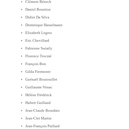
Clément Bénech
Daniel Bourrion
Didier Da Silva
Dominique Hasselmann
Elizabeth Legros
Eric Chevillard
Fabienne Swiatly
Florence Trocmé
François Bon
Gilda Fiermonte
Guénaël Boutouillet
Guillaume Vissac
Hélène Frédérick
Hubert Guillaud
Jean-Claude Bourdais
Jean-Clet Martin
Jean-François Paillard