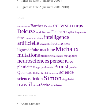
lignes de fuite 1 (archives 2006)
lignes de fuite 2 (archives 2006-2010)
TAGS
cerveau
corps
Barthes
autre
autres
Calvino
Deleuze
Flaubert
fiction
esprit
fragilité
fragments
intelligence
fuite
Hugo
idiorythme
artificielle
lecture
liens
labyrinthe
Michaux
machine
lignesdefuite
mutations
médecine
métaphore
mémoire
neurosciences
penser
Perec
Proust
plasticité
Ponge
posthumain
pseudo
science
Queneau
Robbe-Grillet
Rousseau
Simon
science-fiction
singularité
travail
écrire
écriture
virtuel
AUTRES SITES
André Gunthert