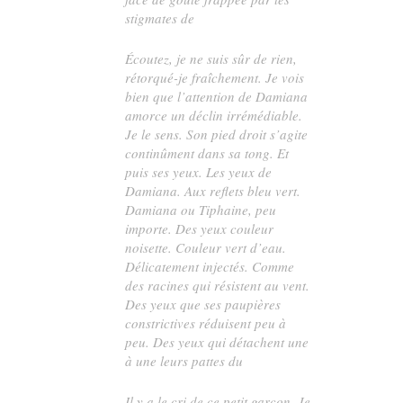
stigmates de
Écoutez, je ne suis sûr de rien,
rétorqué-je fraîchement. Je vois
bien que l’attention de Damiana
amorce un déclin irrémédiable.
Je le sens. Son pied droit s’agite
continûment dans sa tong. Et
puis ses yeux. Les yeux de
Damiana. Aux reflets bleu vert.
Damiana ou Tiphaine, peu
importe. Des yeux couleur
noisette. Couleur vert d’eau.
Délicatement injectés. Comme
des racines qui résistent au vent.
Des yeux que ses paupières
constrictives réduisent peu à
peu. Des yeux qui détachent une
à une leurs pattes du
Il y a le cri de ce petit garçon. Je