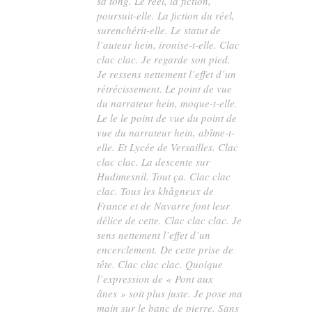
sa tong. Le réel, la fiction,
poursuit-elle. La fiction du réel,
surenchérit-elle. Le statut de
l’auteur hein, ironise-t-elle. Clac
clac clac. Je regarde son pied.
Je ressens nettement l’effet d’un
rétrécissement. Le point de vue
du narrateur hein, moque-t-elle.
Le le le point de vue du point de
vue du narrateur hein, abîme-t-
elle. Et Lycée de Versailles. Clac
clac clac. La descente sur
Hudimesnil. Tout ça. Clac clac
clac. Tous les khâgneux de
France et de Navarre font leur
délice de cette. Clac clac clac. Je
sens nettement l’effet d’un
encerclement. De cette prise de
tête. Clac clac clac. Quoique
l’expression de « Pont aux
ânes » soit plus juste. Je pose ma
main sur le banc de pierre. Sans