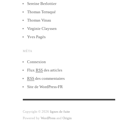
Sereine Berlottier
Thomas Terraqué
Thomas Vinau
Virginie Clayssen
Yves Pagès
MÉTA
Connexion
Flux
RSS
des articles
RSS
des commentaires
Site de WordPress-FR
Copyright © 2026
lignes de fuite
Powered by
WordPress
and
Origin