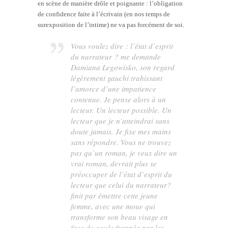
en scène de manière drôle et poignante : l’obligation
de confidence faite à l’écrivain (en nos temps de
surexposition de l’intime) ne va pas forcément de soi.
Vous voulez dire : l’état d’esprit
du
narrateur
? me demande
Damiana Legowisko, son regard
légèrement gauchi trahissant
l’amorce d’une impatience
contenue. Je pense alors à un
lecteur. Un lecteur possible. Un
lecteur que je n’atteindrai sans
doute jamais. Je fixe mes mains
sans répondre. Vous ne trouvez
pas qu’un roman, je veux dire un
vrai
roman, devrait plus se
préoccuper de l’état d’esprit du
lecteur que celui du narrateur?
finit par émettre cette jeune
femme, avec une moue qui
transforme son beau visage en
face de goule frappée par les