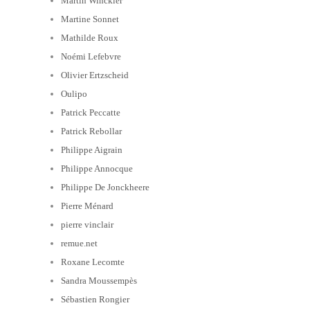
Martin Winckler
Martine Sonnet
Mathilde Roux
Noémi Lefebvre
Olivier Ertzscheid
Oulipo
Patrick Peccatte
Patrick Rebollar
Philippe Aigrain
Philippe Annocque
Philippe De Jonckheere
Pierre Ménard
pierre vinclair
remue.net
Roxane Lecomte
Sandra Moussempès
Sébastien Rongier