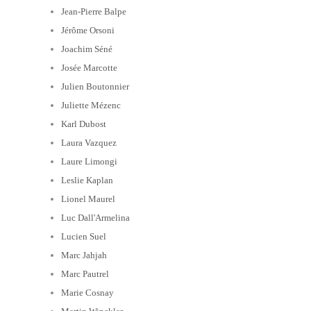
Jean-Pierre Balpe
Jérôme Orsoni
Joachim Séné
Josée Marcotte
Julien Boutonnier
Juliette Mézenc
Karl Dubost
Laura Vazquez
Laure Limongi
Leslie Kaplan
Lionel Maurel
Luc Dall'Armelina
Lucien Suel
Marc Jahjah
Marc Pautrel
Marie Cosnay