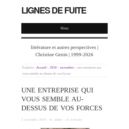
LIGNES DE FUITE
Menu
littérature et autres perspectives |
Christine Genin | 1999-2026
Explorer :
Accueil
»
2010
»
novembre
»
une entreprise qui
vous semble au-dessus de vos forces
UNE ENTREPRISE QUI
VOUS SEMBLE AU-
DESSUS DE VOS FORCES
2 novembre 2010
· by
admin
· in
écrivains