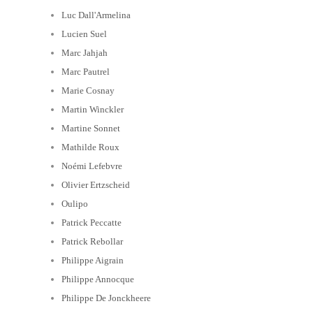
Luc Dall'Armelina
Lucien Suel
Marc Jahjah
Marc Pautrel
Marie Cosnay
Martin Winckler
Martine Sonnet
Mathilde Roux
Noémi Lefebvre
Olivier Ertzscheid
Oulipo
Patrick Peccatte
Patrick Rebollar
Philippe Aigrain
Philippe Annocque
Philippe De Jonckheere