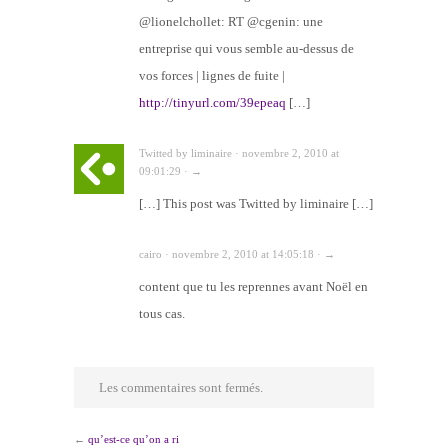
@lionelchollet: RT @cgenin: une
entreprise qui vous semble au-dessus de
vos forces | lignes de fuite |
http://tinyurl.com/39epeaq
[…]
Twitted by liminaire · novembre 2, 2010 at
09:01:29 · →
[…] This post was Twitted by liminaire […]
cairo · novembre 2, 2010 at 14:05:18 · →
content que tu les reprennes avant Noël en
tous cas.
Les commentaires sont fermés.
←
qu’est-ce qu’on a ri