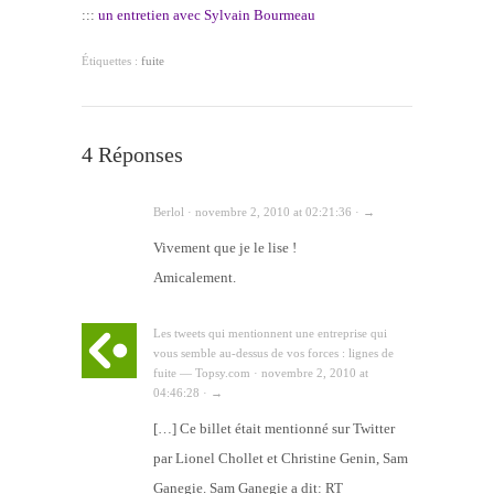
:::
un entretien avec Sylvain Bourmeau
Étiquettes :
fuite
4 Réponses
Berlol · novembre 2, 2010 at 02:21:36 · →
Vivement que je le lise !
Amicalement.
Les tweets qui mentionnent une entreprise qui
vous semble au-dessus de vos forces : lignes de
fuite — Topsy.com · novembre 2, 2010 at
04:46:28 · →
[…] Ce billet était mentionné sur Twitter
par Lionel Chollet et Christine Genin, Sam
Ganegie. Sam Ganegie a dit: RT