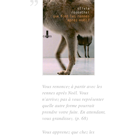
Vous renoncez à partir avec les
rennes après Noël. Vous
n’arrivez pas à vous représenter
quelle autre forme pourrait
prendre votre fuite. En attendant,
vous grandissez. (p. 68)
Vous apprenez que chez les