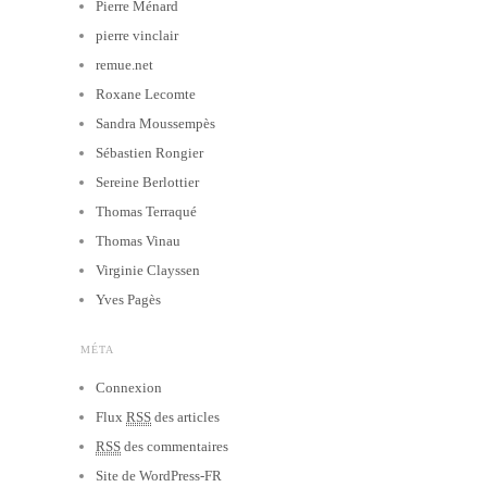
Pierre Ménard
pierre vinclair
remue.net
Roxane Lecomte
Sandra Moussempès
Sébastien Rongier
Sereine Berlottier
Thomas Terraqué
Thomas Vinau
Virginie Clayssen
Yves Pagès
MÉTA
Connexion
Flux
RSS
des articles
RSS
des commentaires
Site de WordPress-FR