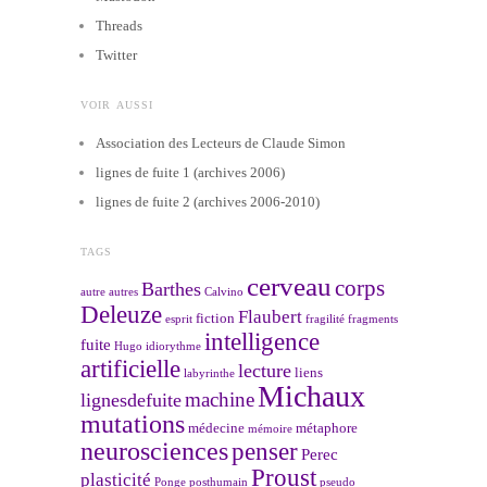
Threads
Twitter
VOIR AUSSI
Association des Lecteurs de Claude Simon
lignes de fuite 1 (archives 2006)
lignes de fuite 2 (archives 2006-2010)
TAGS
cerveau
corps
Barthes
autre
autres
Calvino
Deleuze
Flaubert
fiction
esprit
fragilité
fragments
intelligence
fuite
Hugo
idiorythme
artificielle
lecture
liens
labyrinthe
Michaux
machine
lignesdefuite
mutations
médecine
métaphore
mémoire
neurosciences
penser
Perec
Proust
plasticité
Ponge
posthumain
pseudo