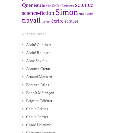
science
Queneau
Robbe-Grillet
Rousseau
Simon
science-fiction
singularité
travail
écrire
écriture
virtuel
AUTRES SITES
André Gunthert
André Rougier
Anne Savelli
Antonin Crenn
Arnaud Maïsetti
Béatrice Rilos
Benoît Mélançon
Brigitte Célérier
Cécile Arènes
Cécile Portier
Chloé Delaume
Christine Jeanney