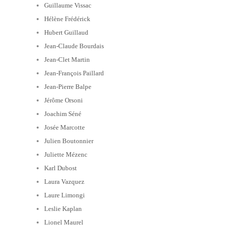
Guillaume Vissac
Hélène Frédérick
Hubert Guillaud
Jean-Claude Bourdais
Jean-Clet Martin
Jean-François Paillard
Jean-Pierre Balpe
Jérôme Orsoni
Joachim Séné
Josée Marcotte
Julien Boutonnier
Juliette Mézenc
Karl Dubost
Laura Vazquez
Laure Limongi
Leslie Kaplan
Lionel Maurel