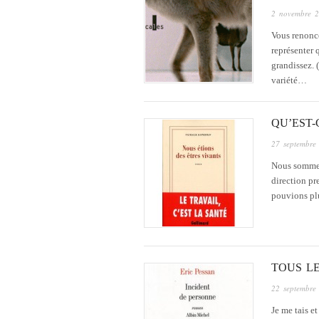
2 novembre 
Vous renonce
représenter 
grandissez. 
variété…
QU’EST-
27 septembre
Nous sommes 
direction pr
pouvions plu
TOUS L
22 septembre
Je me tais e