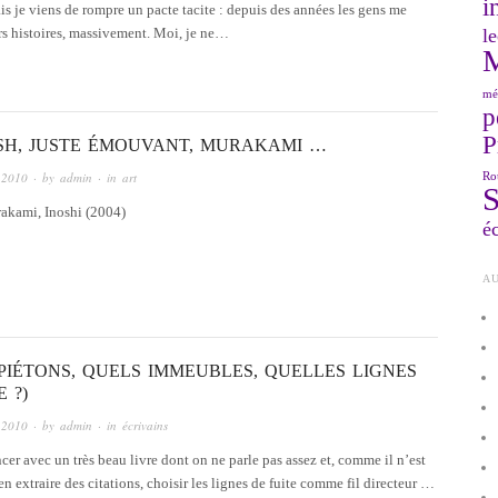
i
is je viens de rompre un pacte tacite : depuis des années les gens me
le
rs histoires, massivement. Moi, je ne…
mé
p
P
TSH, JUSTE ÉMOUVANT, MURAKAMI …
 2010
· by
admin
· in
art
Ro
akami, Inoshi (2004)
éc
AU
PIÉTONS, QUELS IMMEUBLES, QUELLES LIGNES
 ?)
 2010
· by
admin
· in
écrivains
r avec un très beau livre dont on ne parle pas assez et, comme il n’est
en extraire des citations, choisir les lignes de fuite comme fil directeur …