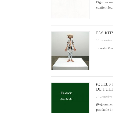
l’ignorez ma
confient leu
PAS KI
20 septembre
Takashi Mur
(QUELS 
DE FUITE
19 septembre
(Re)commence
pas facile d’