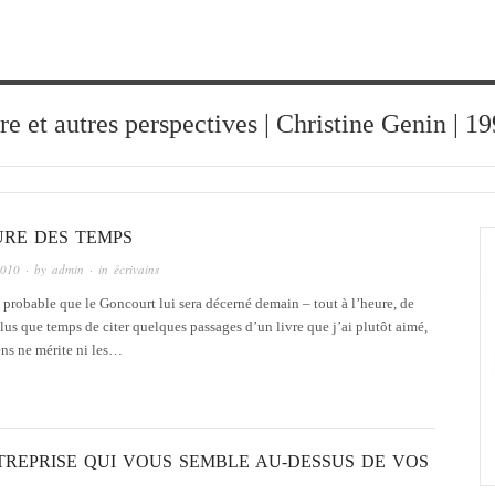
ure et autres perspectives | Christine Genin | 
URE DES TEMPS
2010
· by
admin
· in
écrivains
t probable que le Goncourt lui sera décerné demain – tout à l’heure, de
t plus que temps de citer quelques passages d’un livre que j’ai plutôt aimé,
ns ne mérite ni les…
TREPRISE QUI VOUS SEMBLE AU-DESSUS DE VOS