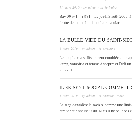
11 mars 2010
· by
admin
· in
écrivains
Bav 00 w 1 – § 981 – Le jeudi 3 août 2000, à 5
droite de mon e-book couleur mandarine, 1 1
LA BULLE VIDE DU SAINT-SIÈ
8 mars 2010
· by
admin
· in
écrivains
Le peuple m’a suffisamment comblée en m’app
vamp, vampiria et femme à sceptre et Didi un
armée de…
IL SE SENT SOCIAL COMME IL
6 mars 2010
· by
admin
· in
citations
,
essais
Le sage considère la société comme une limite. 
être fonctionnaire ? Oui. Mais il ne peut pas 