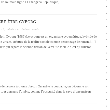
 de Jourdain ligne 11 changer à République,…
FÈRE ÊTRE CYBORG
· by
admin
· in
citations
,
essais
ph, Cyborg (1989) Le cyborg est un organisme cybernétique, hybride de
e vivant, créature de la réalité sociale comme personnage de roman. […]
ière qui sépare la science-fiction de la réalité sociale n’est qu’illusion
.
e demeurera toujours obscur. On arrête le coupable, on découvre son
é tout demeure l’ombre, comme l’obscurité dans la cave d’une maison