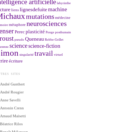
ntelligence artificielle
labyrinthe
machine
cture
lignesdefuite
liens
Michaux
mutations
médecine
neurosciences
métaphore
moire
enser
plasticité
Perec
Ponge
posthumain
roust
Queneau
pseudo
Robbe-Grillet
science
science-fiction
usseau
Simon
travail
singularité
virtuel
rire
écriture
TRES SITES
André Gunthert
André Rougier
Anne Savelli
Antonin Crenn
Arnaud Maïsetti
Béatrice Rilos
Benoît Mélançon