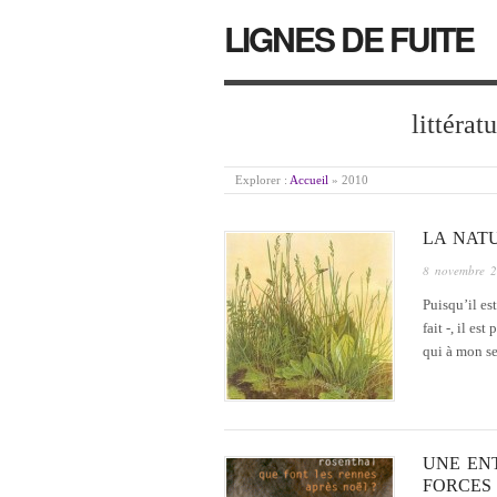
LIGNES DE FUITE
littérat
Explorer :
Accueil
»
2010
LA NAT
8 novembre 
Puisqu’il es
fait -, il es
qui à mon se
UNE EN
FORCES