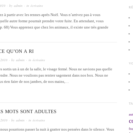
2010
· by
admin
· in
écrivains
R
z à partir avec les rennes après Noël. Vous n’arrivez pas à vous
quelle autre forme pourrait prendre votre fuite. En attendant, vous
(p. 68) Vous apprenez que chez les animaux, il existe une très grande
CE QU’ON A RI
 2010
· by
admin
· in
écrivains
VO
sortis un à un de la salle, le visage fermé. Nous ne savions pas quelle
endre. Nous ne voulions pas rentrer sagement dans nos box. Nous ne
s rien faire de nos jambes, de nos mains,…
T
ES MOTS SONT ADULTES
aut
c
 2010
· by
admin
· in
écrivains
fra
t nous pourrions passer la nuit à gratter nos pensées dans le silence. Vous