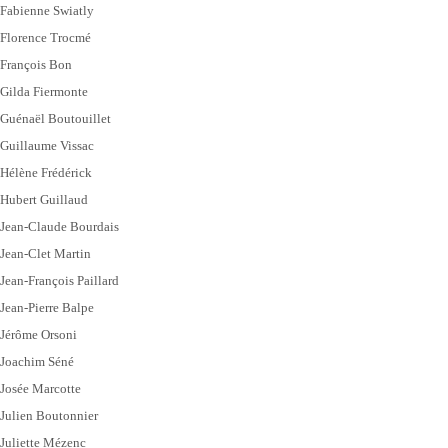
Fabienne Swiatly
Florence Trocmé
François Bon
Gilda Fiermonte
Guénaël Boutouillet
Guillaume Vissac
Hélène Frédérick
Hubert Guillaud
Jean-Claude Bourdais
Jean-Clet Martin
Jean-François Paillard
Jean-Pierre Balpe
Jérôme Orsoni
Joachim Séné
Josée Marcotte
Julien Boutonnier
Juliette Mézenc