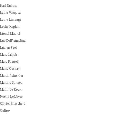
Karl Dubost
Laura Vazquez
Laure Limongi
Leslie Kaplan
Lionel Maurel
Luc Dall'Armelina
Lucien Suel
Marc Jahjah
Marc Pautrel
Marie Cosnay
Martin Winckler
Martine Sonnet
Mathilde Roux
Noémi Lefebvre
Olivier Ertzscheid
Oulipo