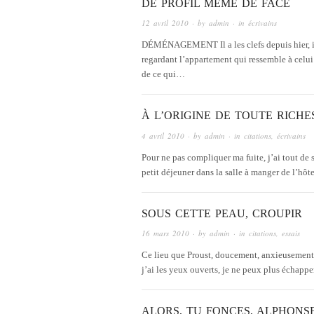
DE PROFIL MÊME DE FACE
12 avril 2010
· by
admin
· in
écrivains
DÉMÉNAGEMENT Il a les clefs depuis hier, il v
regardant l’appartement qui ressemble à celui
de ce qui…
À L’ORIGINE DE TOUTE RICHE
4 avril 2010
· by
admin
· in
citations
,
écrivains
Pour ne pas compliquer ma fuite, j’ai tout de 
petit déjeuner dans la salle à manger de l’hôt
SOUS CETTE PEAU, CROUPIR
16 mars 2010
· by
admin
· in
citations
,
essais
Ce lieu que Proust, doucement, anxieusement, 
j’ai les yeux ouverts, je ne peux plus échappe
ALORS, TU FONCES, ALPHONSE