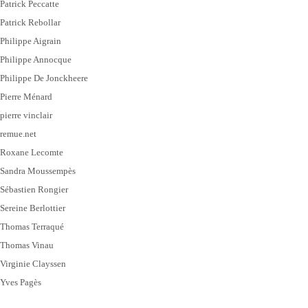
Patrick Peccatte
Patrick Rebollar
Philippe Aigrain
Philippe Annocque
Philippe De Jonckheere
Pierre Ménard
pierre vinclair
remue.net
Roxane Lecomte
Sandra Moussempès
Sébastien Rongier
Sereine Berlottier
Thomas Terraqué
Thomas Vinau
Virginie Clayssen
Yves Pagès