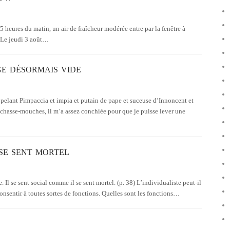
 heures du matin, un air de fraîcheur modérée entre par la fenêtre à
 Le jeudi 3 août…
GE DÉSORMAIS VIDE
elant Pimpaccia et impia et putain de pape et suceuse d’Innoncent et
 chasse-mouches, il m’a assez conchiée pour que je puisse lever une
 SE SENT MORTEL
Il se sent social comme il se sent mortel. (p. 38) L’individualiste peut-il
consentir à toutes sortes de fonctions. Quelles sont les fonctions…