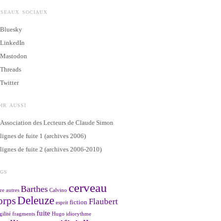
ÉSEAUX SOCIAUX
Bluesky
LinkedIn
Mastodon
Threads
Twitter
IR AUSSI
Association des Lecteurs de Claude Simon
lignes de fuite 1 (archives 2006)
lignes de fuite 2 (archives 2006-2010)
AGS
cerveau
Barthes
re
autres
Calvino
Deleuze
orps
Flaubert
fiction
esprit
fuite
gilité
fragments
Hugo
idiorythme