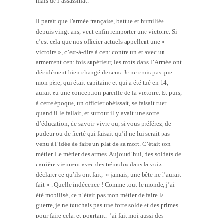
mais de l’assassinat.
Il paraît que l’armée française, battue et humiliée
depuis vingt ans, veut enfin remporter une victoire. Si
c’est cela que nos officier actuels appellent une «
victoire », c’est-à-dire à cent contre un et avec un
armement cent fois supérieur, les mots dans l’Armée ont
décidément bien changé de sens. Je ne crois pas que
mon père, qui était capitaine et qui a été tué en 14,
aurait eu une conception pareille de la victoire. Et puis,
à cette époque, un officier obéissait, se faisait tuer
quand il le fallait, et surtout il y avait une sorte
d’éducation, de savoir-vivre ou, si vous préférez, de
pudeur ou de fierté qui faisait qu’il ne lui serait pas
venu à l’idée de faire un plat de sa mort. C’était son
métier. Le métier des armes. Aujourd’hui, des soldats de
carrière viennent avec des trémolos dans la voix
déclarer ce qu’ils ont fait, » jamais, une bête ne l’aurait
fait « . Quelle indécence ! Comme tout le monde, j’ai
été mobilisé, ce n’était pas mon métier de faire la
guerre, je ne touchais pas une forte solde et des primes
pour faire cela, et pourtant, j’ai fait moi aussi des