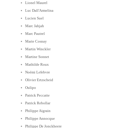
Lionel Maurel
Luc Dall'Armelina
Lucien Suel
Marc Jahjah
Marc Pautrel
Marie Cosnay
Martin Winckler
Martine Sonnet
Mathilde Roux
Noémi Lefebvre
Olivier Ertzscheid
Oulipo
Patrick Peccatte
Patrick Rebollar
Philippe Aigrain
Philippe Annocque
Philippe De Jonckheere