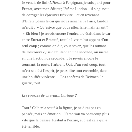
L’Herbe
Je venais de finir
à Perpignan, je suis parti pour
Etretat, avec mon éditeur, Jérôme Lindon – il s’agissait
de corriger les épreuves très vite – et en revenant
d’Etretat, dans le car qui nous ramenait à Paris, Lindon
m’a dit : » Qu’est-ce que vous allez faire maintenant ?
» Eh bien ! je revois encore l’endroit, c’était dans le car
entre Etretat et Bréauté, tout le livre m’est apparu d’un
seul coup ; comme on dit, vous savez, que les romans
de Dostoïevsky se déroulent en une seconde, ou même
en une fraction de seconde… Je revois encore le
tournant, la route, l’arbre… Oui, d’un seul coup, tout
m’est sauté à l’esprit, je peux dire tout ensemble, dans
une bouffée violente … Les ancêtres de Reixach, la
guerre, tout …
Les courses de chevaux, Corinne ?
Tout ! Cela m’a sauté à la figure, je ne dirai pas en
pensée, mais en émotion – l’émotion va beaucoup plus
vite que la pensée. Restait à l’écrire, et c’est cela qui a
été terrible.