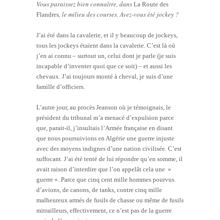
Vous paraissez bien connaître, dans
La Route des
, le milieu des courses. Avez-vous été jockey ?
Flandres
J’ai été dans la cavalerie, et il y beaucoup de jockeys,
tous les jockeys étaient dans la cavalerie. C’est là où
j’en ai connu – surtout un, celui dont je parle (je suis
incapable d’inventer quoi que ce soit) – et aussi les
chevaux. J’ai toujours monté à cheval, je suis d’une
famille d’officiers.
L’autre jour, au procès Jeanson où je témoignais, le
président du tribunal m’a menacé d’expulsion parce
que, parait-il, j’insultais l’Armée française en disant
que nous poursuivions en Algérie une guerre injuste
avec des moyens indignes d’une nation civilisée. C’est
suffocant. J’ai été tenté de lui répondre qu’en somme, il
avait raison d’interdire que l’on appelât cela une »
guerre ». Parce que cinq cent mille hommes pourvus
d’avions, de canons, de tanks, contre cinq mille
malheureux armés de fusils de chasse ou même de fusils
mitrailleurs, effectivement, ce n’est pas de la guerre