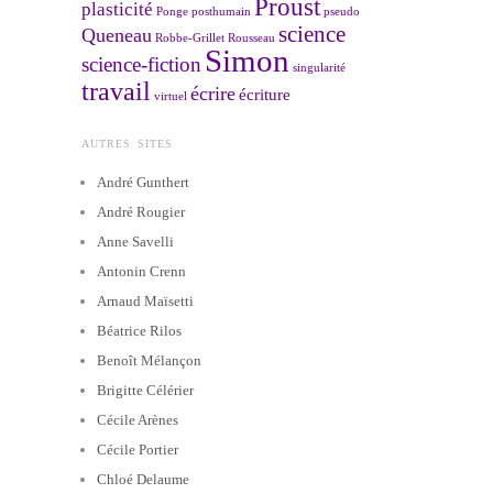
Proust
plasticité
Ponge
posthumain
pseudo
science
Queneau
Robbe-Grillet
Rousseau
Simon
science-fiction
singularité
travail
écrire
écriture
virtuel
AUTRES SITES
André Gunthert
André Rougier
Anne Savelli
Antonin Crenn
Arnaud Maïsetti
Béatrice Rilos
Benoît Mélançon
Brigitte Célérier
Cécile Arènes
Cécile Portier
Chloé Delaume