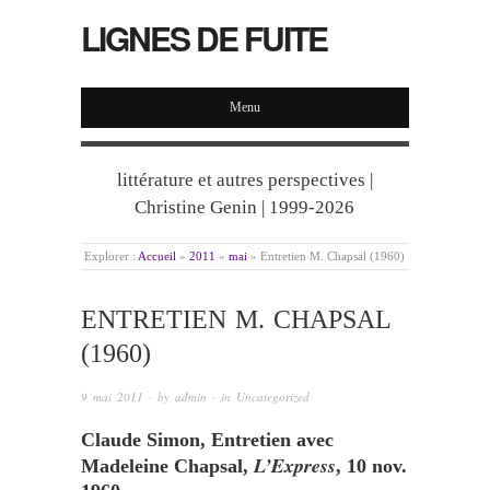
LIGNES DE FUITE
Menu
littérature et autres perspectives |
Christine Genin | 1999-2026
Explorer :
Accueil
»
2011
»
mai
»
Entretien M. Chapsal (1960)
ENTRETIEN M. CHAPSAL
(1960)
9 mai 2011
· by
admin
· in
Uncategorized
Claude Simon, Entretien avec
L’Express
Madeleine Chapsal,
, 10 nov.