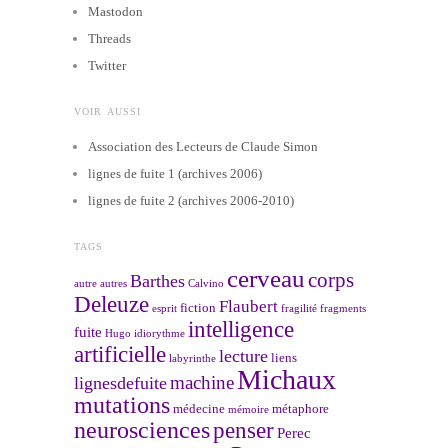
Mastodon
Threads
Twitter
VOIR AUSSI
Association des Lecteurs de Claude Simon
lignes de fuite 1 (archives 2006)
lignes de fuite 2 (archives 2006-2010)
TAGS
cerveau
corps
Barthes
autre
autres
Calvino
Deleuze
Flaubert
fiction
esprit
fragilité
fragments
intelligence
fuite
Hugo
idiorythme
artificielle
lecture
liens
labyrinthe
Michaux
machine
lignesdefuite
mutations
médecine
métaphore
mémoire
neurosciences
penser
Perec