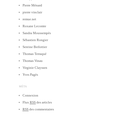
Pierre Ménard
pierre vinclair
remue.net
Roxane Lecomte
Sandra Moussempès
Sébastien Rongier
Sereine Berlottier
Thomas Terraqué
Thomas Vinau
Virginie Clayssen
Yves Pagès
MÉTA
Connexion
Flux
RSS
des articles
RSS
des commentaires