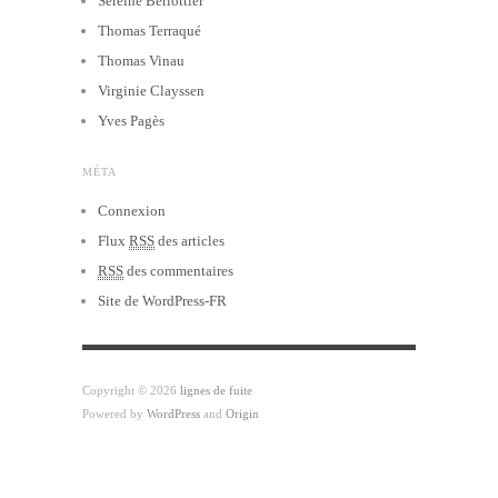
Sereine Berlottier
Thomas Terraqué
Thomas Vinau
Virginie Clayssen
Yves Pagès
MÉTA
Connexion
Flux
RSS
des articles
RSS
des commentaires
Site de WordPress-FR
Copyright © 2026
lignes de fuite
Powered by
WordPress
and
Origin