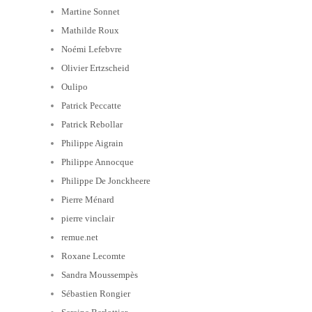
Martine Sonnet
Mathilde Roux
Noémi Lefebvre
Olivier Ertzscheid
Oulipo
Patrick Peccatte
Patrick Rebollar
Philippe Aigrain
Philippe Annocque
Philippe De Jonckheere
Pierre Ménard
pierre vinclair
remue.net
Roxane Lecomte
Sandra Moussempès
Sébastien Rongier