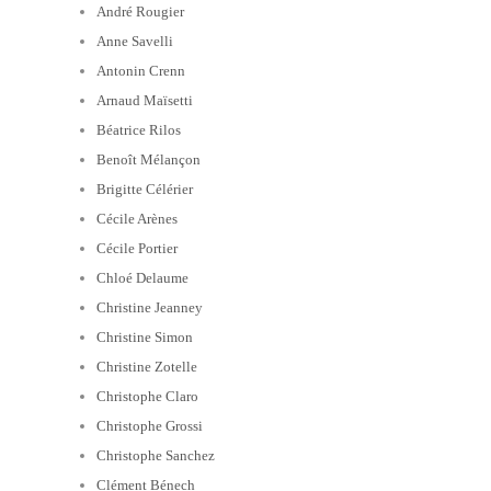
André Rougier
Anne Savelli
Antonin Crenn
Arnaud Maïsetti
Béatrice Rilos
Benoît Mélançon
Brigitte Célérier
Cécile Arènes
Cécile Portier
Chloé Delaume
Christine Jeanney
Christine Simon
Christine Zotelle
Christophe Claro
Christophe Grossi
Christophe Sanchez
Clément Bénech