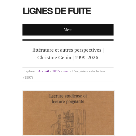
LIGNES DE FUITE
Menu
littérature et autres perspectives |
Christine Genin | 1999-2026
Explorer :
Accueil
»
2015
»
mai
»
L’expérience du lecteur
(1997)