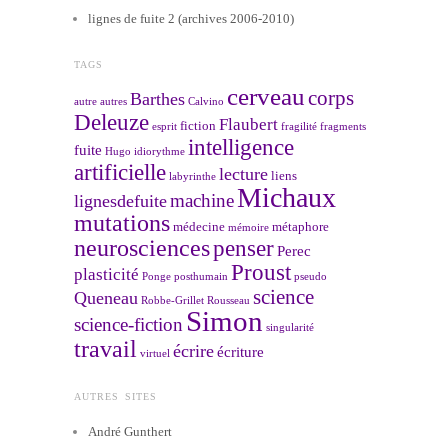
lignes de fuite 2 (archives 2006-2010)
TAGS
cerveau
corps
Barthes
autre
autres
Calvino
Deleuze
Flaubert
fiction
esprit
fragilité
fragments
intelligence
fuite
Hugo
idiorythme
artificielle
lecture
liens
labyrinthe
Michaux
machine
lignesdefuite
mutations
médecine
métaphore
mémoire
neurosciences
penser
Perec
Proust
plasticité
Ponge
posthumain
pseudo
science
Queneau
Robbe-Grillet
Rousseau
Simon
science-fiction
singularité
travail
écrire
écriture
virtuel
AUTRES SITES
André Gunthert