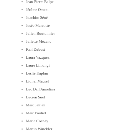
Jean-Pierre Balpe
Jérôme Orsoni
Joachim Séné
Josée Marcotte
Julien Boutonnier
Juliette Mézenc
Karl Dubost
Laura Vazquez
Laure Limongi
Leslie Kaplan
Lionel Maurel
Luc Dall'Armelina
Lucien Suel
Marc Jahjah
Marc Pautrel
Marie Cosnay
Martin Winckler