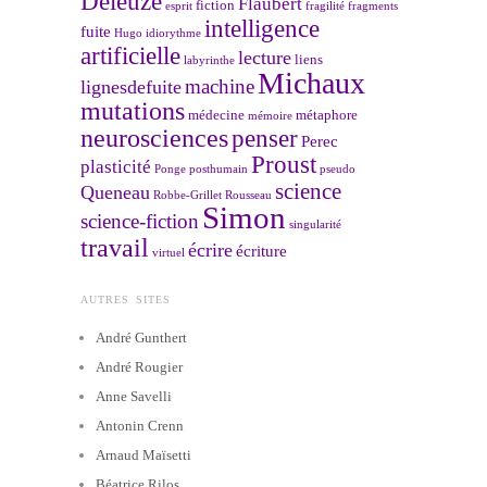
Deleuze
Flaubert
fiction
esprit
fragilité
fragments
intelligence
fuite
Hugo
idiorythme
artificielle
lecture
liens
labyrinthe
Michaux
machine
lignesdefuite
mutations
médecine
métaphore
mémoire
neurosciences
penser
Perec
Proust
plasticité
Ponge
posthumain
pseudo
science
Queneau
Robbe-Grillet
Rousseau
Simon
science-fiction
singularité
travail
écrire
écriture
virtuel
AUTRES SITES
André Gunthert
André Rougier
Anne Savelli
Antonin Crenn
Arnaud Maïsetti
Béatrice Rilos