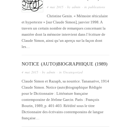
4 mai 2015
· by
admin
· in
publications
Christine Genin. « Mémoire réticulaire
et hypertexte » [sur Claude Simon], janvier 1998. A
travers un certain nombre de remarques concernant la
manière dont la mémoire intervient dans l’écriture de
Claude Simon, ainsi qu’un aperçu sur la façon dont
les…
NOTICE (AUTO)BIOGRAPHIQUE (1989)
4 mai 2015
· by
admin
· in
Uncategorized
Claude Simon et Razaph, sa nourrice. Tananarive, 1914
Claude Simon. Notice (auto)biographique Rédigée
pour le Dictionnaire : Littérature française
contemporaine de Jérôme Garcin. Paris : François
Bourin, 1989, p. 401-403. Réédité sous le titre
Dictionnaire des écrivains contemporains de langue
française…