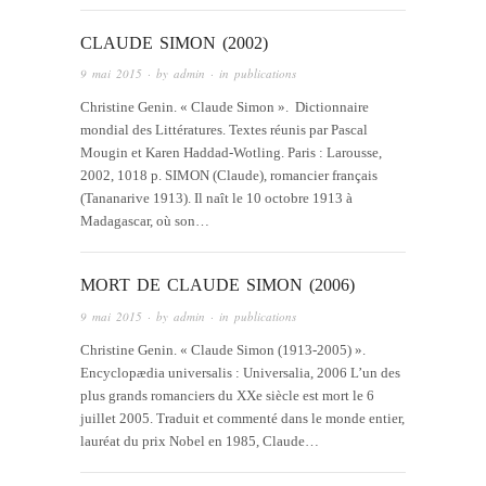
CLAUDE SIMON (2002)
9 mai 2015
· by
admin
· in
publications
Christine Genin. « Claude Simon ». Dictionnaire
mondial des Littératures. Textes réunis par Pascal
Mougin et Karen Haddad-Wotling. Paris : Larousse,
2002, 1018 p. SIMON (Claude), romancier français
(Tananarive 1913). Il naît le 10 octobre 1913 à
Madagascar, où son…
MORT DE CLAUDE SIMON (2006)
9 mai 2015
· by
admin
· in
publications
Christine Genin. « Claude Simon (1913-2005) ».
Encyclopædia universalis : Universalia, 2006 L’un des
plus grands romanciers du XXe siècle est mort le 6
juillet 2005. Traduit et commenté dans le monde entier,
lauréat du prix Nobel en 1985, Claude…