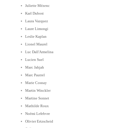
Juliette Mézenc
Karl Dubost
Laura Vazquez
Laure Limongi
Leslie Kaplan
Lionel Maurel
Luc Dall'Armelina
Lucien Suel
Marc Jahjah
Marc Pautrel
Marie Cosnay
Martin Winckler
Martine Sonnet
Mathilde Roux
Noémi Lefebvre
Olivier Ertzscheid