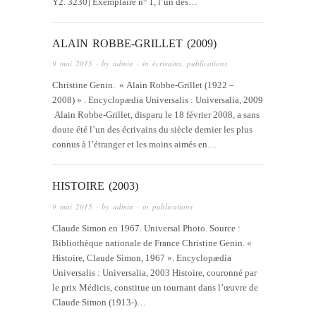
Y2. 3230] Exemplaire n° 1, l’un des…
ALAIN ROBBE-GRILLET (2009)
9 mai 2015
· by
admin
· in
écrivains
,
publications
Christine Genin. « Alain Robbe-Grillet (1922 –
2008) » . Encyclopædia Universalis : Universalia, 2009
Alain Robbe-Grillet, disparu le 18 février 2008, a sans
doute été l’un des écrivains du siècle dernier les plus
connus à l’étranger et les moins aimés en…
HISTOIRE (2003)
9 mai 2015
· by
admin
· in
publications
Claude Simon en 1967. Universal Photo. Source :
Bibliothèque nationale de France Christine Genin. «
Histoire, Claude Simon, 1967 ». Encyclopædia
Universalis : Universalia, 2003 Histoire, couronné par
le prix Médicis, constitue un tournant dans l’œuvre de
Claude Simon (1913-)…