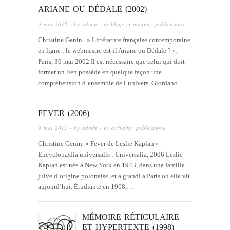
ARIANE OU DÉDALE (2002)
9 mai 2015
· by
admin
· in
blogs et internet
,
publications
Christine Genin. » Littérature française contemporaine
en ligne : le webmestre est-il Ariane ou Dédale ? »,
Paris, 30 mai 2002 Il est nécessaire que celui qui doit
former un lien possède en quelque façon une
compréhension d’ensemble de l’univers. Giordano…
FEVER (2006)
9 mai 2015
· by
admin
· in
écrivains
,
publications
Christine Genin. « Fever de Leslie Kaplan ».
Encyclopædia universalis : Universalia, 2006 Leslie
Kaplan est née à New York en 1943, dans une famille
juive d’origine polonaise, et a grandi à Paris où elle vit
aujourd’hui. Étudiante en 1968,…
MÉMOIRE RÉTICULAIRE
ET HYPERTEXTE (1998)