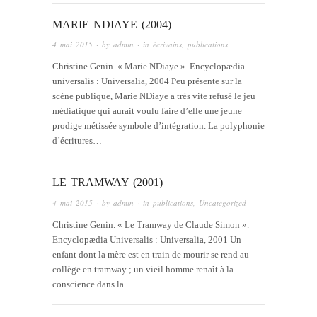
MARIE NDIAYE (2004)
4 mai 2015
· by
admin
· in
écrivains
,
publications
Christine Genin. « Marie NDiaye ». Encyclopædia
universalis : Universalia, 2004 Peu présente sur la
scène publique, Marie NDiaye a très vite refusé le jeu
médiatique qui aurait voulu faire d’elle une jeune
prodige métissée symbole d’intégration. La polyphonie
d’écritures…
LE TRAMWAY (2001)
4 mai 2015
· by
admin
· in
publications
,
Uncategorized
Christine Genin. « Le Tramway de Claude Simon ».
Encyclopædia Universalis : Universalia, 2001 Un
enfant dont la mère est en train de mourir se rend au
collège en tramway ; un vieil homme renaît à la
conscience dans la…