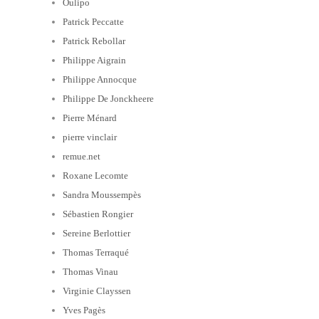
Oulipo
Patrick Peccatte
Patrick Rebollar
Philippe Aigrain
Philippe Annocque
Philippe De Jonckheere
Pierre Ménard
pierre vinclair
remue.net
Roxane Lecomte
Sandra Moussempès
Sébastien Rongier
Sereine Berlottier
Thomas Terraqué
Thomas Vinau
Virginie Clayssen
Yves Pagès