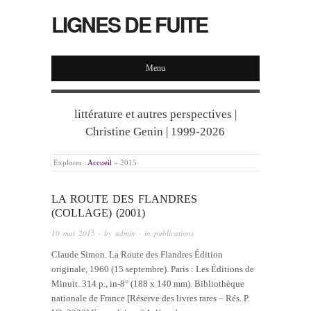
LIGNES DE FUITE
Menu
littérature et autres perspectives |
Christine Genin | 1999-2026
Explorer :
Accueil
»
2015
LA ROUTE DES FLANDRES
(COLLAGE) (2001)
10 mai 2015
· by
admin
· in
publications
Claude Simon. La Route des Flandres Édition
originale, 1960 (15 septembre). Paris : Les Éditions de
Minuit. 314 p., in-8° (188 x 140 mm). Bibliothèque
nationale de France [Réserve des livres rares – Rés. P.