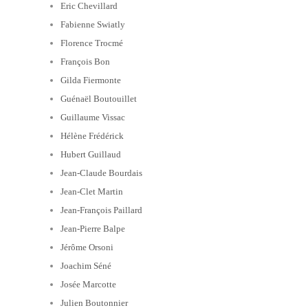
Eric Chevillard
Fabienne Swiatly
Florence Trocmé
François Bon
Gilda Fiermonte
Guénaël Boutouillet
Guillaume Vissac
Hélène Frédérick
Hubert Guillaud
Jean-Claude Bourdais
Jean-Clet Martin
Jean-François Paillard
Jean-Pierre Balpe
Jérôme Orsoni
Joachim Séné
Josée Marcotte
Julien Boutonnier