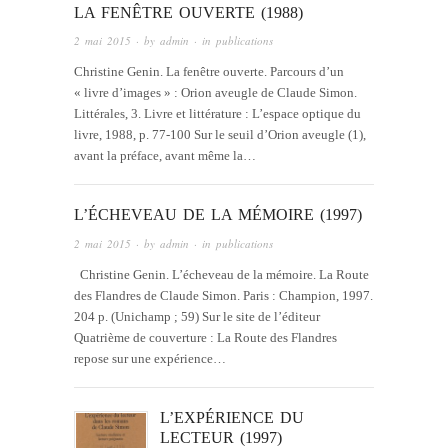
LA FENÊTRE OUVERTE (1988)
2 mai 2015
· by
admin
· in
publications
Christine Genin. La fenêtre ouverte. Parcours d’un
« livre d’images » : Orion aveugle de Claude Simon.
Littérales, 3. Livre et littérature : L’espace optique du
livre, 1988, p. 77-100 Sur le seuil d’Orion aveugle (1),
avant la préface, avant même la…
L’ÉCHEVEAU DE LA MÉMOIRE (1997)
2 mai 2015
· by
admin
· in
publications
Christine Genin. L’écheveau de la mémoire. La Route
des Flandres de Claude Simon. Paris : Champion, 1997.
204 p. (Unichamp ; 59) Sur le site de l’éditeur
Quatrième de couverture : La Route des Flandres
repose sur une expérience…
L’EXPÉRIENCE DU
LECTEUR (1997)