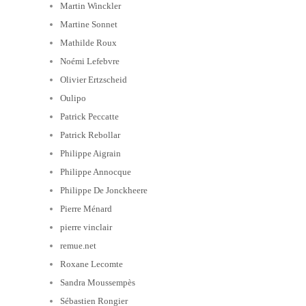
Martin Winckler
Martine Sonnet
Mathilde Roux
Noémi Lefebvre
Olivier Ertzscheid
Oulipo
Patrick Peccatte
Patrick Rebollar
Philippe Aigrain
Philippe Annocque
Philippe De Jonckheere
Pierre Ménard
pierre vinclair
remue.net
Roxane Lecomte
Sandra Moussempès
Sébastien Rongier