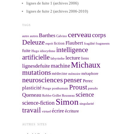
lignes de fuite 1 (archives 2006)
lignes de fuite 2 (archives 2006-2010)
TAGS
cerveau
corps
Barthes
autre
autres
Calvino
Deleuze
Flaubert
fiction
esprit
fragilité
fragments
intelligence
fuite
Hugo
idiorythme
artificielle
lecture
liens
labyrinthe
Michaux
machine
lignesdefuite
mutations
médecine
métaphore
mémoire
neurosciences
penser
Perec
Proust
plasticité
Ponge
posthumain
pseudo
science
Queneau
Robbe-Grillet
Rousseau
Simon
science-fiction
singularité
travail
écrire
écriture
virtuel
AUTRES SITES