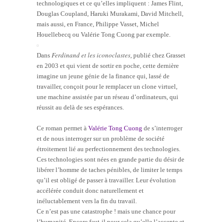
technologiques et ce qu’elles impliquent : James Flint,
Douglas Coupland, Haruki Murakami, David Mitchell,
mais aussi, en France, Philippe Vasset, Michel
Houellebecq ou Valérie Tong Cuong par exemple.
Ferdinand et les iconoclastes
Dans
, publié chez Grasset
en 2003 et qui vient de sortir en poche, cette dernière
imagine un jeune génie de la finance qui, lassé de
travailler, conçoit pour le remplacer un clone virtuel,
une machine assistée par un réseau d’ordinateurs, qui
réussit au delà de ses espérances.
Ce roman permet à
Valérie Tong Cuong
de s’interroger
et de nous interroger sur un problème de société
étroitement lié au perfectionnement des technologies.
Ces technologies sont nées en grande partie du désir de
libérer l’homme de taches pénibles, de limiter le temps
qu’il est obligé de passer à travailler. Leur évolution
accélérée conduit donc naturellement et
inéluctablement vers la fin du travail.
Ce n’est pas une catastrophe ! mais une chance pour
l’humanité. Encore faut-il pour cela qu’elle l’accepte et