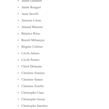
André Gunthert
André Rougier
Anne Savelli
Antonin Crenn
Arnaud Maïsetti
Béatrice Rilos
Benoît Mélançon
Brigitte Célérier
Cécile Arènes
Cécile Portier
Chloé Delaume
Christine Jeanney
Christine Simon
Christine Zotelle
Christophe Claro
Christophe Grossi
Christophe Sanchez