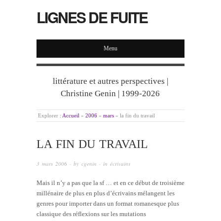
LIGNES DE FUITE
Menu
littérature et autres perspectives |
Christine Genin | 1999-2026
Explorer :
Accueil
»
2006
»
mars
»
la fin du travail
LA FIN DU TRAVAIL
3 mars 2006
· by
cgenin
· in
écrivains
Mais il n’y a pas que la sf … et en ce début de troisième
millénaire de plus en plus d’écrivains mélangent les
genres pour importer dans un format romanesque plus
classique des réflexions sur les mutations