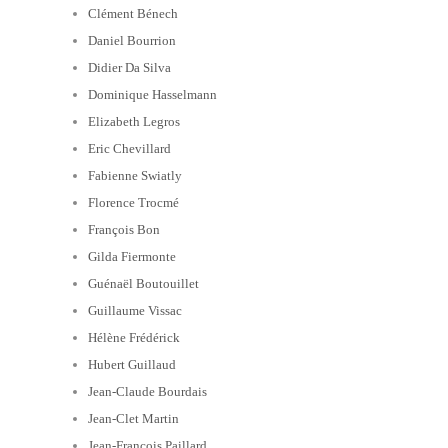
Clément Bénech
Daniel Bourrion
Didier Da Silva
Dominique Hasselmann
Elizabeth Legros
Eric Chevillard
Fabienne Swiatly
Florence Trocmé
François Bon
Gilda Fiermonte
Guénaël Boutouillet
Guillaume Vissac
Hélène Frédérick
Hubert Guillaud
Jean-Claude Bourdais
Jean-Clet Martin
Jean-François Paillard