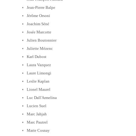
Jean-Pierre Balpe
Jérôme Orsoni
Joachim Séné
Josée Marcotte
Julien Boutonnier
Juliette Mézenc
Karl Dubost
Laura Vazquez
Laure Limongi
Leslie Kaplan
Lionel Maurel
Luc Dall'Armelina
Lucien Suel
Marc Jahjah
Marc Pautrel
Marie Cosnay