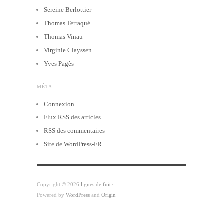
Sereine Berlottier
Thomas Terraqué
Thomas Vinau
Virginie Clayssen
Yves Pagès
MÉTA
Connexion
Flux
RSS
des articles
RSS
des commentaires
Site de WordPress-FR
Copyright © 2026
lignes de fuite
Powered by
WordPress
and
Origin