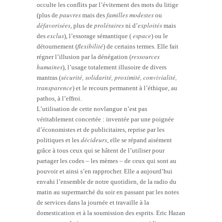
occulte les conflits par l’évitement des mots du litige
pauvres
familles modestes
(plus de
mais des
ou
défavorisées
prolétaires
exploités
, plus de
ni d’
mais
exclus
espace
des
), l’essorage sémantique (
) ou le
flexibilité
détournement (
) de certains termes. Elle fait
ressources
régner l’illusion par la dénégation (
humaines
), l’usage totalement illusoire de divers
sécurité, solidarité, proximité, convivialité,
mantras (
transparence
) et le recours permanent à l’éthique, au
pathos, à l’effroi.
L’utilisation de cette novlangue n’est pas
véritablement concertée : inventée par une poignée
d’économistes et de publicitaires, reprise par les
décideurs
politiques et les
, elle se répand aisément
grâce à tous ceux qui se hâtent de l’utiliser pour
partager les codes – les mèmes – de ceux qui sont au
pouvoir et ainsi s’en rapprocher. Elle a aujourd’hui
envahi l’ensemble de notre quotidien, de la radio du
matin au supermarché du soir en passant par les notes
de services dans la journée et travaille à la
domestication et à la soumission des esprits. Eric Hazan