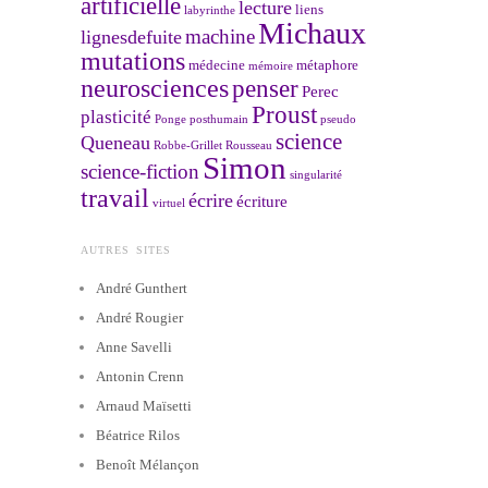
artificielle
lecture
liens
labyrinthe
Michaux
machine
lignesdefuite
mutations
médecine
métaphore
mémoire
neurosciences
penser
Perec
Proust
plasticité
Ponge
posthumain
pseudo
science
Queneau
Robbe-Grillet
Rousseau
Simon
science-fiction
singularité
travail
écrire
écriture
virtuel
AUTRES SITES
André Gunthert
André Rougier
Anne Savelli
Antonin Crenn
Arnaud Maïsetti
Béatrice Rilos
Benoît Mélançon