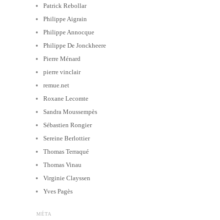
Patrick Rebollar
Philippe Aigrain
Philippe Annocque
Philippe De Jonckheere
Pierre Ménard
pierre vinclair
remue.net
Roxane Lecomte
Sandra Moussempès
Sébastien Rongier
Sereine Berlottier
Thomas Terraqué
Thomas Vinau
Virginie Clayssen
Yves Pagès
MÉTA