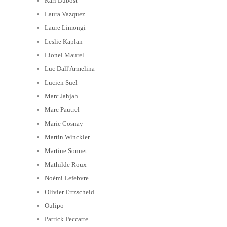
Karl Dubost
Laura Vazquez
Laure Limongi
Leslie Kaplan
Lionel Maurel
Luc Dall'Armelina
Lucien Suel
Marc Jahjah
Marc Pautrel
Marie Cosnay
Martin Winckler
Martine Sonnet
Mathilde Roux
Noémi Lefebvre
Olivier Ertzscheid
Oulipo
Patrick Peccatte