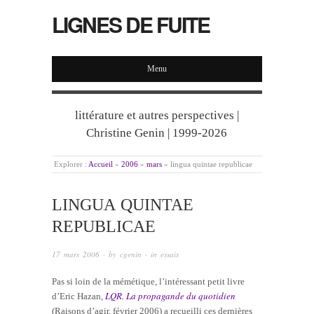
LIGNES DE FUITE
Menu
littérature et autres perspectives |
Christine Genin | 1999-2026
Explorer :
Accueil
»
2006
»
mars
»
lingua quintae republicae
LINGUA QUINTAE
REPUBLICAE
17 mars 2006
· by
cgenin
· in
essais
Pas si loin de la mémétique, l’intéressant petit livre
LQR. La propagande du quotidien
d’Eric Hazan,
(Raisons d’agir, février 2006) a recueilli ces dernières