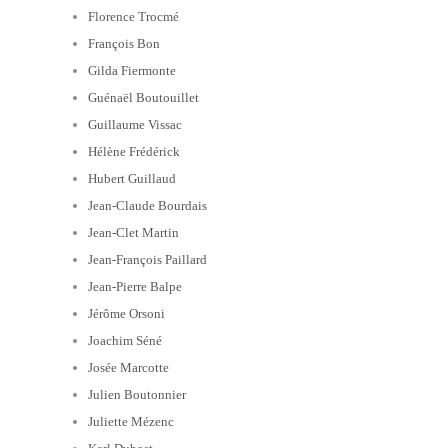
Florence Trocmé
François Bon
Gilda Fiermonte
Guénaël Boutouillet
Guillaume Vissac
Hélène Frédérick
Hubert Guillaud
Jean-Claude Bourdais
Jean-Clet Martin
Jean-François Paillard
Jean-Pierre Balpe
Jérôme Orsoni
Joachim Séné
Josée Marcotte
Julien Boutonnier
Juliette Mézenc