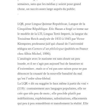
semaines, sans que les médias y soient pour grand
chose, un succès assez large auprès du public.
LQR, pour Lingua Quintae Republicae, Langue de la
Cinquième République. Eric Hazan a forgé ce terme sur
le modèle de la LTI, Lingua Tertii Imperii, la langue du
Troisième Reich analysée de 1933 à 1945 par Victor
Klemperer, professeur juif qui chassé de l’université
Carnets d’un philologue
rédigea ses
(publiés en France
chez Albin Michel, 1996).
L’analogie avec le nazisme est sans doute un peu
lourde, et il ne s’agit pas aujourd’hui de fanatiser ni
d’exterminer ; mais ce n’est pas une raison pour ne pas
dénoncer la cruauté de la nouvelle banalité du mal
qu’est l’ordre ultra-libéral.
La LQR « dit ou suggère le faux même à partir du vrai »
(119) : contrairement aux langages populaires, elle ne
crée que très peu de mots ; elle procède plutôt par
redéfinitions, euphémismes, substitutions, effacements
qui peu à peu remodèlent et transforment la réalité. Elle