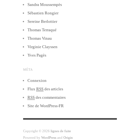
Sandra Moussempès
Sébastien Rongier
Sereine Berlottier
Thomas Terraqué
Thomas Vinau
Virginie Clayssen
Yves Pagès
MÉTA
Connexion
Flux
RSS
des articles
RSS
des commentaires
Site de WordPress-FR
Copyright © 2026
lignes de fuite
Powered by
WordPress
and
Origin