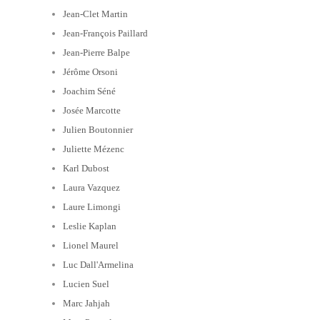
Jean-Clet Martin
Jean-François Paillard
Jean-Pierre Balpe
Jérôme Orsoni
Joachim Séné
Josée Marcotte
Julien Boutonnier
Juliette Mézenc
Karl Dubost
Laura Vazquez
Laure Limongi
Leslie Kaplan
Lionel Maurel
Luc Dall'Armelina
Lucien Suel
Marc Jahjah