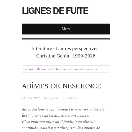
LIGNES DE FUITE
Menu
littérature et autres perspectives |
Christine Genin | 1999-2026
Explorer :
Accueil
»
2006
»
mai
»
abîmes de nescience
ABÎMES DE NESCIENCE
15 mai 2006
· by
cgenin
· in
citations
Après quelque temps, toujours le « penser » s’arrête.
Écrit, c’est ce qu’on appellera une pensée.
C’est pourtant alors qu’il faudrait qu’elle soit
continuée, mais il n’y a plus prise. Des abîmes de