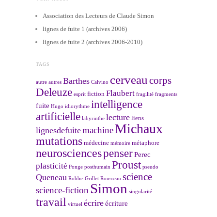
Association des Lecteurs de Claude Simon
lignes de fuite 1 (archives 2006)
lignes de fuite 2 (archives 2006-2010)
TAGS
cerveau
corps
Barthes
autre
autres
Calvino
Deleuze
Flaubert
fiction
esprit
fragilité
fragments
intelligence
fuite
Hugo
idiorythme
artificielle
lecture
liens
labyrinthe
Michaux
machine
lignesdefuite
mutations
médecine
métaphore
mémoire
neurosciences
penser
Perec
Proust
plasticité
Ponge
posthumain
pseudo
science
Queneau
Robbe-Grillet
Rousseau
Simon
science-fiction
singularité
travail
écrire
écriture
virtuel