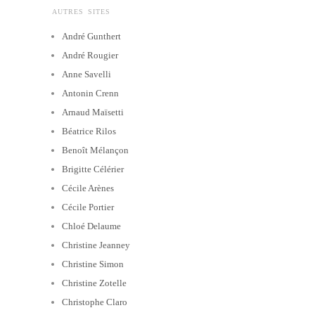
AUTRES SITES
André Gunthert
André Rougier
Anne Savelli
Antonin Crenn
Arnaud Maïsetti
Béatrice Rilos
Benoît Mélançon
Brigitte Célérier
Cécile Arènes
Cécile Portier
Chloé Delaume
Christine Jeanney
Christine Simon
Christine Zotelle
Christophe Claro