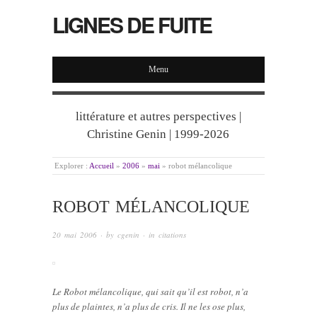
LIGNES DE FUITE
Menu
littérature et autres perspectives |
Christine Genin | 1999-2026
Explorer :
Accueil
»
2006
»
mai
»
robot mélancolique
ROBOT MÉLANCOLIQUE
20 mai 2006
· by
cgenin
· in
citations
Le Robot mélancolique, qui sait qu’il est robot, n’a
plus de plaintes, n’a plus de cris. Il ne les ose plus,