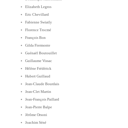
Elizabeth Legros
Eric Chevillard
Fabienne Swiatly
Florence Trocmé
François Bon
Gilda Fiermonte
Guénaël Boutouillet
Guillaume Vissac
Hélène Frédérick
Hubert Guillaud
Jean-Claude Bourdais
Jean-Clet Martin
Jean-François Paillard
Jean-Pierre Balpe
Jérôme Orsoni
Joachim Séné