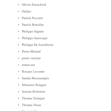
Olivier Ertzscheid
Oulipo
Patrick Peccatte
Patrick Rebollar
Philippe Aigrain
Philippe Annocque
Philippe De Jonckheere
Pierre Ménard
pierre vinclair
remue.net
Roxane Lecomte
Sandra Moussempès
Sébastien Rongier
Sereine Berlottier
Thomas Terraqué
Thomas Vinau