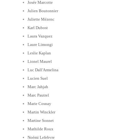
Josée Marcotte
Julien Boutonnier
Juliette Mézenc
Karl Dubost
Laura Vazquez
Laure Limongi
Leslie Kaplan
Lionel Maurel
Luc Dall'Armelina
Lucien Suel
Marc Jahjah
Marc Pautrel
Marie Cosnay
Martin Winckler
Martine Sonnet
Mathilde Roux
Noémi Lefebvre