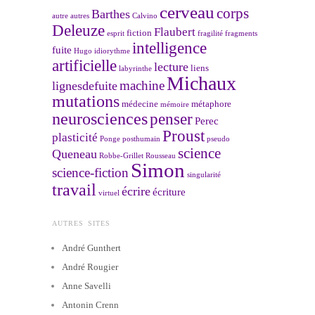
cerveau
corps
Barthes
autre
autres
Calvino
Deleuze
Flaubert
fiction
esprit
fragilité
fragments
intelligence
fuite
Hugo
idiorythme
artificielle
lecture
liens
labyrinthe
Michaux
machine
lignesdefuite
mutations
médecine
métaphore
mémoire
neurosciences
penser
Perec
Proust
plasticité
Ponge
posthumain
pseudo
science
Queneau
Robbe-Grillet
Rousseau
Simon
science-fiction
singularité
travail
écrire
écriture
virtuel
AUTRES SITES
André Gunthert
André Rougier
Anne Savelli
Antonin Crenn