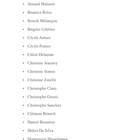
Arnaud Maïsetti
Béatrice Rilos
Benoît Mélançon
Brigitte Célérier
Cécile Arènes
Cécile Portier
Chloé Delaume
Christine Jeanney
Christine Simon
Christine Zotelle
Christophe Claro
Christophe Grossi
Christophe Sanchez
Clément Bénech
Daniel Bourrion
Didier Da Silva
Dominique Hasselmann