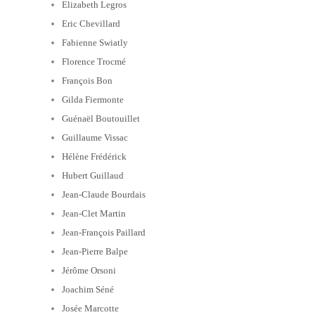
Elizabeth Legros
Eric Chevillard
Fabienne Swiatly
Florence Trocmé
François Bon
Gilda Fiermonte
Guénaël Boutouillet
Guillaume Vissac
Hélène Frédérick
Hubert Guillaud
Jean-Claude Bourdais
Jean-Clet Martin
Jean-François Paillard
Jean-Pierre Balpe
Jérôme Orsoni
Joachim Séné
Josée Marcotte