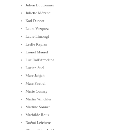
Julien Boutonnier
Juliette Mézenc
Karl Dubost
Laura Vazquez
Laure Limongi
Leslie Kaplan
Lionel Maurel
Luc Dall'Armelina
Lucien Suel
Marc Jahjah
Marc Pautrel
Marie Cosnay
Martin Winckler
Martine Sonnet
Mathilde Roux
Noémi Lefebvre