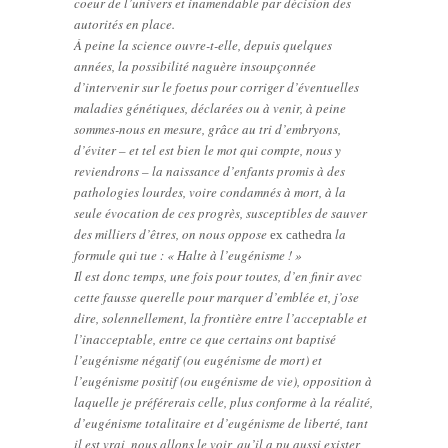
coeur de l’univers et inamendable par décision des
autorités en place.
À peine la science ouvre-t-elle, depuis quelques
années, la possibilité naguère insoupçonnée
d’intervenir sur le foetus pour corriger d’éventuelles
maladies génétiques, déclarées ou à venir, à peine
sommes-nous en mesure, grâce au tri d’embryons,
d’éviter – et tel est bien le mot qui compte, nous y
reviendrons – la naissance d’enfants promis à des
pathologies lourdes, voire condamnés à mort, à la
seule évocation de ces progrès, susceptibles de sauver
des milliers d’êtres, on nous oppose
la
ex cathedra
formule qui tue : « Halte à l’eugénisme ! »
Il est donc temps, une fois pour toutes, d’en finir avec
cette fausse querelle pour marquer d’emblée et, j’ose
dire, solennellement, la frontière entre l’acceptable et
l’inacceptable, entre ce que certains ont baptisé
l’eugénisme négatif (ou eugénisme de mort) et
l’eugénisme positif (ou eugénisme de vie), opposition à
laquelle je préférerais celle, plus conforme à la réalité,
d’eugénisme totalitaire et d’eugénisme de liberté, tant
il est vrai, nous allons le voir, qu’il a pu aussi exister