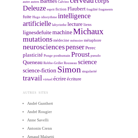
cerveau
corps
Barthes
autre
autres
Calvino
Deleuze
Flaubert
fiction
esprit
fragilité
fragments
intelligence
fuite
Hugo
idiorythme
artificielle
lecture
liens
labyrinthe
Michaux
machine
lignesdefuite
mutations
médecine
métaphore
mémoire
neurosciences
penser
Perec
Proust
plasticité
Ponge
posthumain
pseudo
science
Queneau
Robbe-Grillet
Rousseau
Simon
science-fiction
singularité
travail
écrire
écriture
virtuel
AUTRES SITES
André Gunthert
André Rougier
Anne Savelli
Antonin Crenn
Arnaud Maïsetti