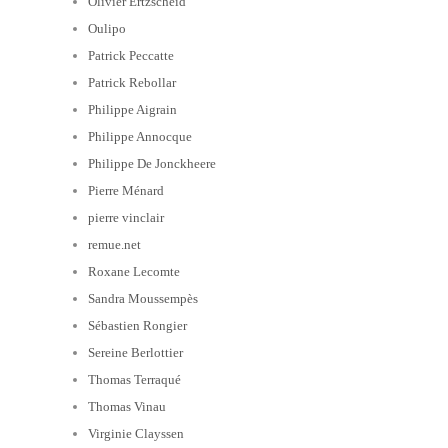
Olivier Ertzscheid
Oulipo
Patrick Peccatte
Patrick Rebollar
Philippe Aigrain
Philippe Annocque
Philippe De Jonckheere
Pierre Ménard
pierre vinclair
remue.net
Roxane Lecomte
Sandra Moussempès
Sébastien Rongier
Sereine Berlottier
Thomas Terraqué
Thomas Vinau
Virginie Clayssen