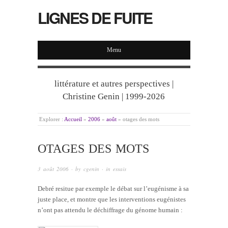
LIGNES DE FUITE
Menu
littérature et autres perspectives |
Christine Genin | 1999-2026
Explorer :
Accueil
»
2006
»
août
»
otages des mots
OTAGES DES MOTS
3 août 2006
· by
cgenin
· in
essais
Debré resitue par exemple le débat sur l’eugénisme à sa
juste place, et montre que les interventions eugénistes
n’ont pas attendu le déchiffrage du génome humain :