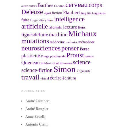
cerveau
corps
Barthes
autre
autres
Calvino
Deleuze
Flaubert
fiction
esprit
fragilité
fragments
intelligence
fuite
Hugo
idiorythme
artificielle
lecture
liens
labyrinthe
Michaux
machine
lignesdefuite
mutations
médecine
métaphore
mémoire
neurosciences
penser
Perec
Proust
plasticité
Ponge
posthumain
pseudo
science
Queneau
Robbe-Grillet
Rousseau
Simon
science-fiction
singularité
travail
écrire
écriture
virtuel
AUTRES SITES
André Gunthert
André Rougier
Anne Savelli
Antonin Crenn