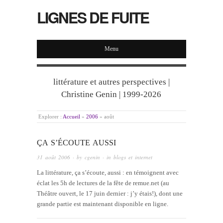
LIGNES DE FUITE
Menu
littérature et autres perspectives |
Christine Genin | 1999-2026
Explorer :
Accueil
»
2006
»
août
ÇA S’ÉCOUTE AUSSI
31 août 2006
· by
cgenin
· in
blogs et internet
La littérature, ça s’écoute, aussi : en témoignent avec
éclat les 5h de lectures de la fête de remue.net (au
Théâtre ouvert, le 17 juin dernier : j’y étais!), dont une
grande partie est maintenant disponible en ligne.