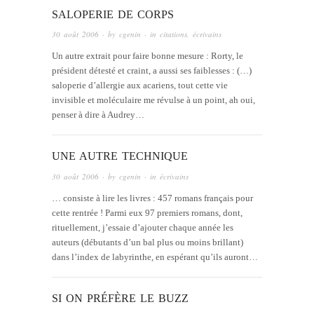
SALOPERIE DE CORPS
30 août 2006
· by
cgenin
· in
citations
,
écrivains
Un autre extrait pour faire bonne mesure : Rorty, le
président détesté et craint, a aussi ses faiblesses : (…)
saloperie d’allergie aux acariens, tout cette vie
invisible et moléculaire me révulse à un point, ah oui,
penser à dire à Audrey…
UNE AUTRE TECHNIQUE
30 août 2006
· by
cgenin
· in
écrivains
… consiste à lire les livres : 457 romans français pour
cette rentrée ! Parmi eux 97 premiers romans, dont,
rituellement, j’essaie d’ajouter chaque année les
auteurs (débutants d’un bal plus ou moins brillant)
dans l’index de labyrinthe, en espérant qu’ils auront…
SI ON PRÉFÈRE LE BUZZ