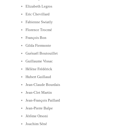
Elizabeth Legros
Eric Chevillard
Fabienne Swiatly
Florence Trocmé
François Bon
Gilda Fiermonte
Guénaël Boutouillet
Guillaume Vissac
Hélène Frédérick
Hubert Guillaud
Jean-Claude Bourdais
Jean-Clet Martin
Jean-François Paillard
Jean-Pierre Balpe
Jérôme Orsoni
Joachim Séné