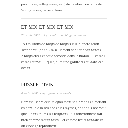
paradoxes, syllogismes, etc.) du célèbre Tractatus de
Wittgenstein, ce petit livre…
ET MOI ET MOI ET MOI
23 août 2006
· by
cgenin
· in
blogs et internet
50 millions de blogs de blogs sur la planète selon
Technorati (dont 2% seulement sont francophones) …
2 blogs créés chaque seconde dans le monde … et moi
et moi et moi … qui ajoute une goutte d’eau dans cet
océan ……
PUZZLE DIVIN
4 août 2006
· by
cgenin
· in
essais
Bernard Debré éclaire également son propos en mettant
en parallèle la science et les mythes, dont on s’aperçoit
que – dans toutes les religions – ils fonctionnent fort
bien comme métaphores – et comme récits fondateurs –
du clonage reproductif….