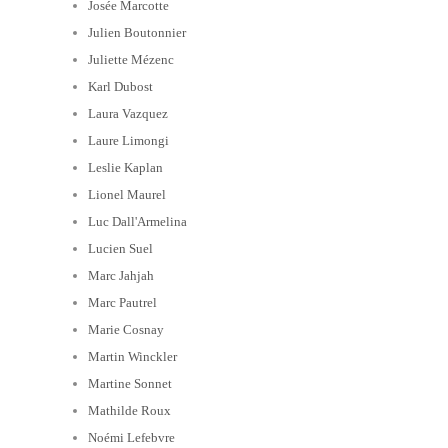
Josée Marcotte
Julien Boutonnier
Juliette Mézenc
Karl Dubost
Laura Vazquez
Laure Limongi
Leslie Kaplan
Lionel Maurel
Luc Dall'Armelina
Lucien Suel
Marc Jahjah
Marc Pautrel
Marie Cosnay
Martin Winckler
Martine Sonnet
Mathilde Roux
Noémi Lefebvre