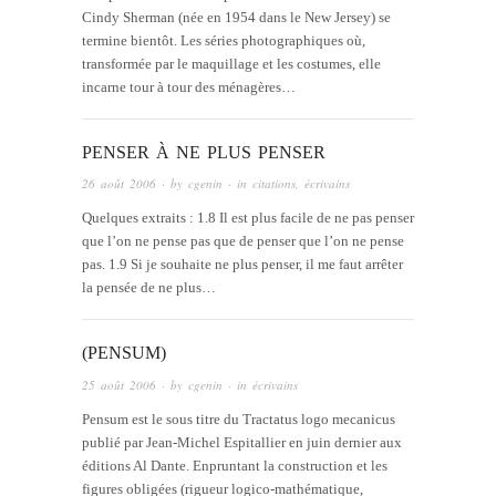
Cindy Sherman (née en 1954 dans le New Jersey) se
termine bientôt. Les séries photographiques où,
transformée par le maquillage et les costumes, elle
incarne tour à tour des ménagères…
PENSER À NE PLUS PENSER
26 août 2006
· by
cgenin
· in
citations
,
écrivains
Quelques extraits : 1.8 Il est plus facile de ne pas penser
que l’on ne pense pas que de penser que l’on ne pense
pas. 1.9 Si je souhaite ne plus penser, il me faut arrêter
la pensée de ne plus…
(PENSUM)
25 août 2006
· by
cgenin
· in
écrivains
Pensum est le sous titre du Tractatus logo mecanicus
publié par Jean-Michel Espitallier en juin dernier aux
éditions Al Dante. Enpruntant la construction et les
figures obligées (rigueur logico-mathématique,