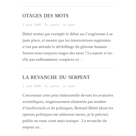
OTAGES DES MOTS
3 août 2006
· by
cgenin
· in
essais
Debré resitue par exemple le débat sur l’eugénisme à sa
juste place, et montre que les interventions eugénistes
n’ont pas attendu le déchiffrage du génome humain :
Serons-nous toujours otages des mots ? La nature n’est-
elle pas suffisamment complexe ni…
LA REVANCHE DU SERPENT
2 août 2006
· by
cgenin
· in
essais
Concernant cette peur irrationnelle devant les avancées
scientifiques, soigneusement alimentée par nombre
d’intellectuels et de politiques, Bernard Debré (dont les
options politiques me séduisent moins, je le précise)
publie un essai court mais tonique : La revanche du
serpent ou…