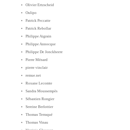
Olivier Ertzscheid
Oulipo
Patrick Peccatte
Patrick Rebollar
Philippe Aigrain
Philippe Annocque
Philippe De Jonckheere
Pierre Ménard
pierre vinclair
remue.net
Roxane Lecomte
Sandra Moussempès
Sébastien Rongier
Sereine Berlottier
Thomas Terraqué
Thomas Vinau