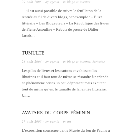
29 août 2006
· by
cgenin
· in
blogs et internet
… il est aussi possible de suivre le feuilleton de la
rentrée au fil de divers blogs, par exemple : – Buzz
littéraire – Les Blogauteurs – La République des livres
de Pierre Assouline – Rebuts de presse de Didier
Jacob…
TUMULTE
28 août 2006
· by
cgenin
· in
blogs et internet
,
écrivains
Les piles de livres et les cartons envahissent les
librairies et il faut tout de même se résoudre à parler de
ce phénomène certes un peu déprimant mais excitant
tout de même qu’est le tumulte de la rentrée littéraire.
Un…
AVATARS DU CORPS FÉMININ
27 août 2006
· by
cgenin
· in
art
L’exposition consacrée par le Musée du Jeu de Paume à