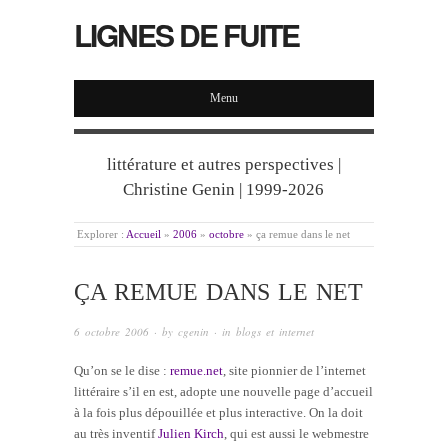
LIGNES DE FUITE
Menu
littérature et autres perspectives |
Christine Genin | 1999-2026
Explorer :
Accueil
»
2006
»
octobre
»
ça remue dans le net
ÇA REMUE DANS LE NET
6 octobre 2006
· by
cgenin
· in
blogs et internet
Qu’on se le dise :
remue.net
, site pionnier de l’internet
littéraire s’il en est, adopte une nouvelle page d’accueil
à la fois plus dépouillée et plus interactive. On la doit
au très inventif
Julien Kirch
, qui est aussi le webmestre