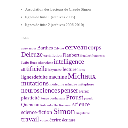
Association des Lecteurs de Claude Simon
lignes de fuite 1 (archives 2006)
lignes de fuite 2 (archives 2006-2010)
TAGS
cerveau
corps
Barthes
autre
autres
Calvino
Deleuze
Flaubert
fiction
esprit
fragilité
fragments
intelligence
fuite
Hugo
idiorythme
artificielle
lecture
liens
labyrinthe
Michaux
machine
lignesdefuite
mutations
médecine
métaphore
mémoire
neurosciences
penser
Perec
Proust
plasticité
Ponge
posthumain
pseudo
science
Queneau
Robbe-Grillet
Rousseau
Simon
science-fiction
singularité
travail
écrire
écriture
virtuel