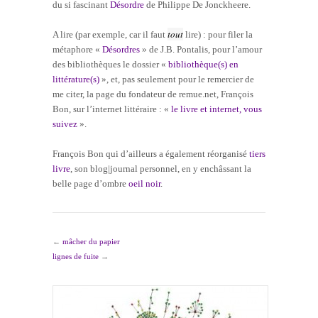
du si fascinant
Désordre
de Philippe De Jonckheere.
tout
A lire (par exemple, car il faut
lire) : pour filer la
métaphore «
Désordres
» de J.B. Pontalis, pour l’amour
des bibliothèques le dossier «
bibliothèque(s) en
littérature(s)
», et, pas seulement pour le remercier de
me citer, la page du fondateur de remue.net, François
Bon, sur l’internet littéraire : «
le livre et internet, vous
suivez
».
François Bon qui d’ailleurs a également réorganisé
tiers
livre
, son blog|journal personnel, en y enchâssant la
belle page d’ombre
oeil noir
.
←
mâcher du papier
lignes de fuite
→