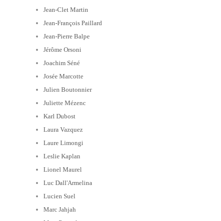
Jean-Clet Martin
Jean-François Paillard
Jean-Pierre Balpe
Jérôme Orsoni
Joachim Séné
Josée Marcotte
Julien Boutonnier
Juliette Mézenc
Karl Dubost
Laura Vazquez
Laure Limongi
Leslie Kaplan
Lionel Maurel
Luc Dall'Armelina
Lucien Suel
Marc Jahjah