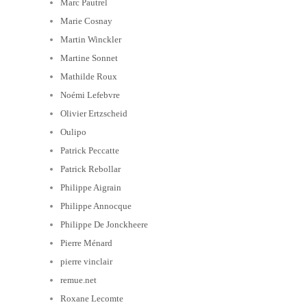
Marc Pautrel
Marie Cosnay
Martin Winckler
Martine Sonnet
Mathilde Roux
Noémi Lefebvre
Olivier Ertzscheid
Oulipo
Patrick Peccatte
Patrick Rebollar
Philippe Aigrain
Philippe Annocque
Philippe De Jonckheere
Pierre Ménard
pierre vinclair
remue.net
Roxane Lecomte