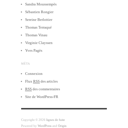
Sandra Moussempès
Sébastien Rongier
Sereine Berlottier
Thomas Terraqué
Thomas Vinau
Virginie Clayssen
Yves Pagès
MÉTA
Connexion
Flux
RSS
des articles
RSS
des commentaires
Site de WordPress-FR
Copyright © 2026
lignes de fuite
Powered by
WordPress
and
Origin