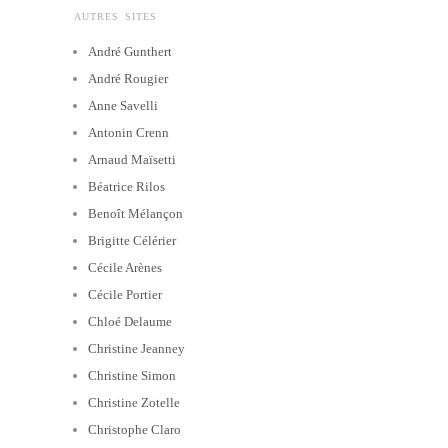
AUTRES SITES
André Gunthert
André Rougier
Anne Savelli
Antonin Crenn
Arnaud Maïsetti
Béatrice Rilos
Benoît Mélançon
Brigitte Célérier
Cécile Arènes
Cécile Portier
Chloé Delaume
Christine Jeanney
Christine Simon
Christine Zotelle
Christophe Claro