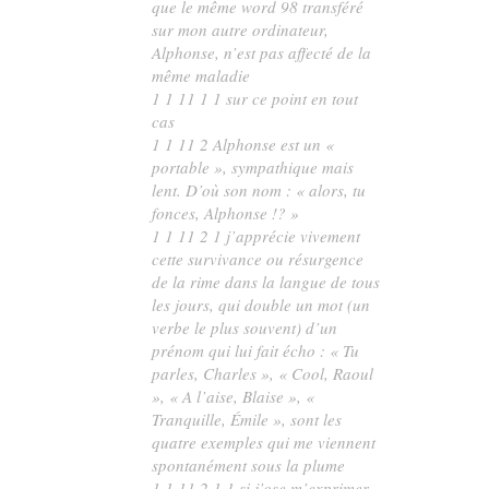
que le même word 98 transféré
sur mon autre ordinateur,
Alphonse, n’est pas affecté de la
même maladie
1 1 11 1 1 sur ce point en tout
cas
1 1 11 2 Alphonse est un «
portable », sympathique mais
lent. D’où son nom : « alors, tu
fonces, Alphonse !? »
1 1 11 2 1 j’apprécie vivement
cette survivance ou résurgence
de la rime dans la langue de tous
les jours, qui double un mot (un
verbe le plus souvent) d’un
prénom qui lui fait écho : « Tu
parles, Charles », « Cool, Raoul
», « A l’aise, Blaise », «
Tranquille, Émile », sont les
quatre exemples qui me viennent
spontanément sous la plume
1 1 11 2 1 1 si j’ose m’exprimer