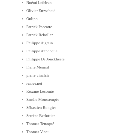
Noémi Lefebvre
Olivier Ertzscheid
Oulipo
Patrick Peccatte
Patrick Rebollar
Philippe Aigrain
Philippe Annocque
Philippe De Jonckheere
Pierre Ménard
pierre vinclair
remue.net
Roxane Lecomte
Sandra Moussempès
Sébastien Rongier
Sereine Berlottier
Thomas Terraqué
Thomas Vinau