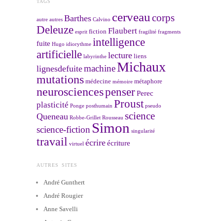
TAGS
cerveau
corps
Barthes
autre
autres
Calvino
Deleuze
Flaubert
fiction
esprit
fragilité
fragments
intelligence
fuite
Hugo
idiorythme
artificielle
lecture
liens
labyrinthe
Michaux
machine
lignesdefuite
mutations
médecine
métaphore
mémoire
neurosciences
penser
Perec
Proust
plasticité
Ponge
posthumain
pseudo
science
Queneau
Robbe-Grillet
Rousseau
Simon
science-fiction
singularité
travail
écrire
écriture
virtuel
AUTRES SITES
André Gunthert
André Rougier
Anne Savelli