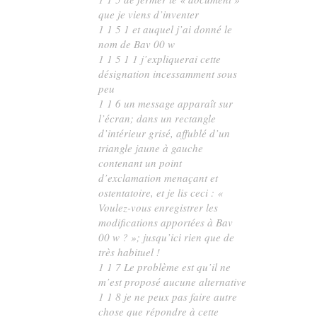
que je viens d’inventer
1 1 5 1 et auquel j’ai donné le
nom de Bav 00 w
1 1 5 1 1 j’expliquerai cette
désignation incessamment sous
peu
1 1 6 un message apparaît sur
l’écran; dans un rectangle
d’intérieur grisé, affublé d’un
triangle jaune à gauche
contenant un point
d’exclamation menaçant et
ostentatoire, et je lis ceci : «
Voulez-vous enregistrer les
modifications apportées à Bav
00 w ? »; jusqu’ici rien que de
très habituel !
1 1 7 Le problème est qu’il ne
m’est proposé aucune alternative
1 1 8 je ne peux pas faire autre
chose que répondre à cette