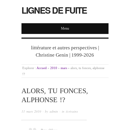
LIGNES DE FUITE
Menu
littérature et autres perspectives |
Christine Genin | 1999-2026
Explorer :
Accueil
»
2010
»
mars
»
alors, tu fonces, alphonse
!?
ALORS, TU FONCES,
ALPHONSE !?
11 mars 2010
· by
admin
· in
écrivains
Bav 00 w