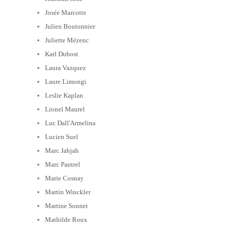
Josée Marcotte
Julien Boutonnier
Juliette Mézenc
Karl Dubost
Laura Vazquez
Laure Limongi
Leslie Kaplan
Lionel Maurel
Luc Dall'Armelina
Lucien Suel
Marc Jahjah
Marc Pautrel
Marie Cosnay
Martin Winckler
Martine Sonnet
Mathilde Roux