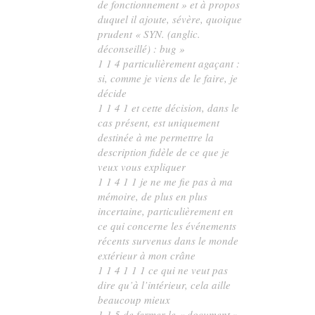
de fonctionnement » et à propos
duquel il ajoute, sévère, quoique
prudent « SYN. (anglic.
déconseillé) :
bug
»
1 1 4 particulièrement agaçant :
si, comme je viens de le faire, je
décide
1 1 4 1 et cette décision, dans le
cas présent, est uniquement
destinée à me permettre la
description fidèle de ce que je
veux vous expliquer
1 1 4 1 1 je ne me fie pas à ma
mémoire, de plus en plus
incertaine, particulièrement en
ce qui concerne les événements
récents survenus dans le monde
extérieur à mon crâne
1 1 4 1 1 1 ce qui ne veut pas
dire qu’à l’intérieur, cela aille
beaucoup mieux
1 1 5 de fermer le « document »