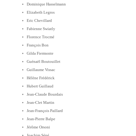
Dominique Hasselmann
Elizabeth Legros
Eric Chevillard
Fabienne Swiatly
Florence Trocmé
François Bon
Gilda Fiermonte
Guénaël Boutouillet
Guillaume Vissac
Hélène Frédérick
Hubert Guillaud
Jean-Claude Bourdais
Jean-Clet Martin
Jean-François Paillard
Jean-Pierre Balpe
Jérôme Orsoni
Joachim Séné