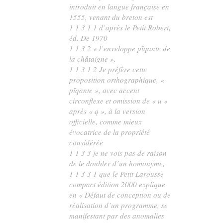
introduit en langue française en
1555, venant du breton est
1 1 3 1 1 d’après le Petit Robert,
éd. De 1970
1 1 3 2 « l’enveloppe pîqante de
la châtaigne ».
1 1 3 1 2 Je préfère cette
proposition orthographique, «
pîqante », avec accent
circonflexe et omission de « u »
après « q », à la version
officielle, comme mieux
évocatrice de la propriété
considérée
1 1 3 3 je ne vois pas de raison
de le doubler d’un homonyme,
1 1 3 3 1 que le Petit Larousse
compact édition 2000 explique
en « Défaut de conception ou de
réalisation d’un programme, se
manifestant par des anomalies