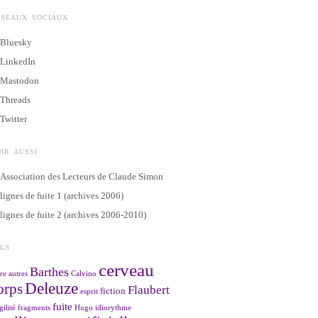
ÉSEAUX SOCIAUX
Bluesky
LinkedIn
Mastodon
Threads
Twitter
IR AUSSI
Association des Lecteurs de Claude Simon
lignes de fuite 1 (archives 2006)
lignes de fuite 2 (archives 2006-2010)
AGS
cerveau
Barthes
re
autres
Calvino
Deleuze
orps
Flaubert
fiction
esprit
fuite
gilité
fragments
Hugo
idiorythme