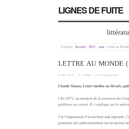
LIGNES DE FUITE
littérat
Explorer :
Accueil
»
2011
»
mai
»
Lettre au Mond
LETTRE AU MONDE (1
9 mai 2011
· by
admin
· in
Uncategorized
Monde
Claude Simon, Lettre inédite au
, pu
[ En 1971, au moment de la parution des
Cor
publions un extrait. Il s’explique sur le métie
J’ai l’impression d’avoir bien mal répondu, l’a
portaient très judicieusement sur les points 