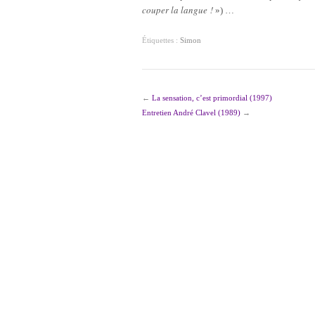
couper la langue !
») …
Étiquettes :
Simon
←
La sensation, c’est primordial (1997)
Entretien André Clavel (1989)
→