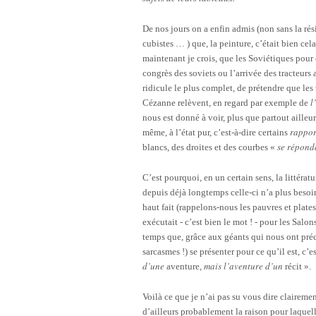
De nos jours on a enfin admis (non sans la ré
cubistes … ) que, la peinture, c’était bien cela
maintenant je crois, que les Soviétiques pour
congrès des soviets ou l’arrivée des tracteurs 
ridicule le plus complet, de prétendre que les
l
Cézanne relèvent, en regard par exemple de
nous est donné à voir, plus que partout ailleu
rappo
même, à l’état pur, c’est-à-dire certains
se répond
blancs, des droites et des courbes «
C’est pourquoi, en un certain sens, la littératu
depuis déjà longtemps celle-ci n’a plus besoin, 
haut fait (rappelons-nous les pauvres et plate
exécutait ‑ c’est bien le mot ! ‑ pour les Salon
temps que, grâce aux géants qui nous ont préc
sarcasmes !) se présenter pour ce qu’il est, c’
d’une
mais l’aventure d’un
aventure,
récit ».
Voilà ce que je n’ai pas su vous dire clairemen
d’ailleurs probablement la raison pour laquell