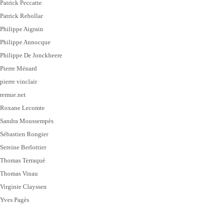
Patrick Peccatte
Patrick Rebollar
Philippe Aigrain
Philippe Annocque
Philippe De Jonckheere
Pierre Ménard
pierre vinclair
remue.net
Roxane Lecomte
Sandra Moussempès
Sébastien Rongier
Sereine Berlottier
Thomas Terraqué
Thomas Vinau
Virginie Clayssen
Yves Pagès