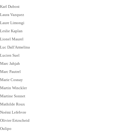
Karl Dubost
Laura Vazquez
Laure Limongi
Leslie Kaplan
Lionel Maurel
Luc Dall'Armelina
Lucien Suel
Marc Jahjah
Marc Pautrel
Marie Cosnay
Martin Winckler
Martine Sonnet
Mathilde Roux
Noémi Lefebvre
Olivier Ertzscheid
Oulipo