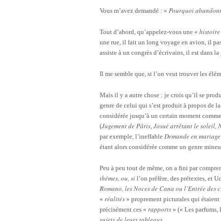
Pourquoi abandonne
Vous m’avez demandé : «
histoire
Tout d’abord, qu’appelez-vous une «
une rue, il fait un long voyage en avion, il pa
assiste à un congrès d’écrivains, il est dans
Il me semble que, si l’on veut trouver les élé
Mais il y a autre chose : je crois qu’il se p
genre de celui qui s’est produit à propos de l
considérée jusqu’à un certain moment comm
Jugement de Pâris
Josué arrêtant le soleil
(
,
Demande en mariag
par exemple, l’ineffable
étant alors considérée comme un genre mineu
Peu à peu tout de même, on a fini par comprend
thèmes, ou, si
l’on préfère, des prétextes, et 
Romano, les Noces de Cana ou l’Entrée des c
réalités
«
» proprement picturales qui étaient c
rapports
précisément ces «
» (« Les parfums, l
sujets de leurs tableaux.