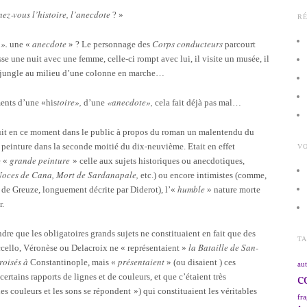
z‑vous l’histoire, l’anecdote
? »
R
».
anecdote
Corps conducteurs
une «
» ? Le personnage des
parcourt
sse une nuit avec une femme, celle-ci rompt avec lui, il visite un musée, il
 la jungle au milieu d’une colonne en marche…
toire»,
«anecdote»,
ments d’une «his
d’une
cela fait déjà pas mal…
roduit en ce moment dans le public à propos du roman un malentendu du
a peinture dans la seconde moitié du dix‑neuvième. Etait en effet
VO
grande peinture
e «
» celle aux sujets historiques ou anecdotiques,
, Noces de Cana, Mort de Sardanapale,
etc.) ou encore intimistes (comme,
e
humble
de Greuze, longuement décrite par Diderot), l’«
» nature morte
r.
re que les obligatoires grands sujets ne constituaient en fait que des
T
la Bataille
de San-
Uccello, Véronèse ou Delacroix ne « représentaient »
roisés à
présentaient
Constantinople, mais «
» (ou disaient ) ces
aut
c
ertains rapports de lignes et de couleurs, et que c’étaient très
es couleurs et les sons se répondent
») qui constituaient les véritables
fra