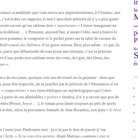
i
le
sistance scandalisée que vous savez aux impressionnistes, à Cézanne; aux
, c’est-à-dire ces rapports, et non l’anecdote-prétexte (il n’y a plus guère
représenter
 croire encore qu’un tableau doit «
» Lénine inaugurant un
mé
p
au kolkhoze … ). Personne, aujourd’hui, n’aurait l’idée, sauf à braver le
 trois pommes, le compotier et le pichet posés sur la table de cuisine de
P
’Enlèvement des Sabines,
d’un genre mineur. Bien plus même : ce qui, là,
Ro
rs, parce que débarrassée de tout écran anecdotique, c’est la peinture
rts
d’une perfection sublime entre des verts, des gris, des bleus, des
éc
ant
».
re a de nos jours, quelque cent ans de retard sur la peinture : alors que
AU
pour être respectée, de se justifier par le prétexte de l’illustration d’un
compositions
aux
s «
»
titres bibliques ou mythologiques que Corot
petites
s à partir de ses admirables «
» études), il n’y a encore que peu de
édés (Proust, Joyce … ), le roman peut (mais toujours au prix de quels
le récit
est‑à‑dire, selon la percutante formule de Jean Ricardou, non plus «
t l’autre jour. Pardonnez-moi : je n’ai pas le don de parole (c’est
Si tu veux être peintre,
commence par te
e j’écris. «
disait Matisse,