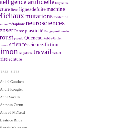
ntelligence artificielle
labyrinthe
machine
cture
lignesdefuite
liens
Michaux
mutations
médecine
neurosciences
métaphore
moire
enser
plasticité
Perec
Ponge
posthumain
roust
Queneau
pseudo
Robbe-Grillet
science
science-fiction
usseau
Simon
travail
singularité
virtuel
rire
écriture
TRES SITES
André Gunthert
André Rougier
Anne Savelli
Antonin Crenn
Arnaud Maïsetti
Béatrice Rilos
Benoît Mélançon