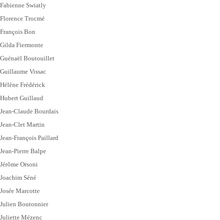
Fabienne Swiatly
Florence Trocmé
François Bon
Gilda Fiermonte
Guénaël Boutouillet
Guillaume Vissac
Hélène Frédérick
Hubert Guillaud
Jean-Claude Bourdais
Jean-Clet Martin
Jean-François Paillard
Jean-Pierre Balpe
Jérôme Orsoni
Joachim Séné
Josée Marcotte
Julien Boutonnier
Juliette Mézenc