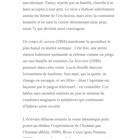
anecdotique. Fanny, rejetée par sa famille, cherche à se
faire accepter à tout prix. Le récit s’élabore subtilement
autour du thème de l’exclusion, mais avec la contrainte
formelle d’en taire le critère déterminant (une peau
noire ?), qui devient ainsi contingent.
Un temps de saison
(1994) transforme le quotidien le
plus banal en réalité onirique : l’été fini, une petite
station balnéaire normande se referme comme un piège
La Sorcière
sur une famille de touristes.
(1996)
poursuit dans cette veine. Lucie étouffe dans un
lotissement de banlieue. Son mari, qui la quitte, se
change en escargot, et ses filles – dont l’égoïsme est
façonné par le jargon télévisuel – en corneilles. Ces
fables sans moralité mettent au jour le substrat de
conduites magiques et primitives qui continuent
d’habiter notre société.
L’écrivain délaisse ensuite la veine fantastique pour
porter au théâtre l’exploitation de l’homme par
Hilda
Rosie Carpe
l’homme (
, 1999).
(prix Femina