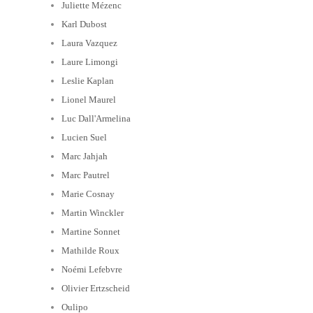
Juliette Mézenc
Karl Dubost
Laura Vazquez
Laure Limongi
Leslie Kaplan
Lionel Maurel
Luc Dall'Armelina
Lucien Suel
Marc Jahjah
Marc Pautrel
Marie Cosnay
Martin Winckler
Martine Sonnet
Mathilde Roux
Noémi Lefebvre
Olivier Ertzscheid
Oulipo