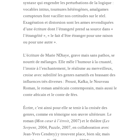
syntaxe qui engendre les perturbations de la logique :
vocables intrus, tournures hétérogènes, amalgames
corrupteurs font vaciller nos certitudes sur le réel.
Exagération et distorsion sont les armes revendiquées
d’une écriture dont l’étrangeté prend sa source dans «
l’étrangéité », « le fait d’être étranger pour une raison
ou pour une autre ».
L’écriture de Marie NDiaye, grave mais sans pathos, se
nourrit de mélanges. Elle mêle l’humour à la cruauté,
l’ironie à l’enchantement, le réalisme au merveilleux,
croise avec subtilité les genres narratifs en brassant des
influences très diverses : Proust, Kafka, le Nouveau
Roman, le roman américain contemporain, mais aussi le
conte africain et le conte de fées.
Écrire, c’est ainsi pour elle se tenir à la croisée des
genres, comme en témoigne son œuvre ultérieure. Le
Mon cœur à l’étroit
Les
roman (
, 2007) et le théâtre (
Serpent
, 2004, Puzzle, 2007, en collaboration avec
Jean-Yves Cendrey) y trouvent place, bien sûr, mais