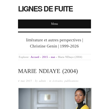
LIGNES DE FUITE
Menu
littérature et autres perspectives |
Christine Genin | 1999-2026
Explorer :
Accueil
»
2015
»
mai
»
Marie NDiaye (2004)
MARIE NDIAYE (2004)
4 mai 2015
· by
admin
· in
écrivains
,
publications