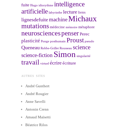
intelligence
fuite
Hugo
idiorythme
artificielle
lecture
liens
labyrinthe
Michaux
machine
lignesdefuite
mutations
médecine
métaphore
mémoire
neurosciences
penser
Perec
Proust
plasticité
Ponge
posthumain
pseudo
science
Queneau
Robbe-Grillet
Rousseau
Simon
science-fiction
singularité
travail
écrire
écriture
virtuel
AUTRES SITES
André Gunthert
André Rougier
Anne Savelli
Antonin Crenn
Arnaud Maïsetti
Béatrice Rilos