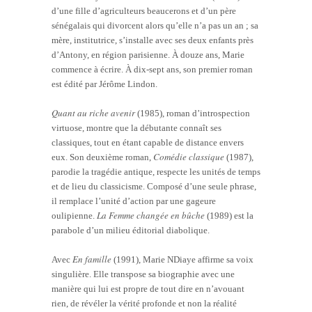
d’une fille d’agriculteurs beaucerons et d’un père
sénégalais qui divorcent alors qu’elle n’a pas un an ; sa
mère, institutrice, s’installe avec ses deux enfants près
d’Antony, en région parisienne. À douze ans, Marie
commence à écrire. À dix-sept ans, son premier roman
est édité par Jérôme Lindon.
Quant au riche avenir
(1985), roman d’introspection
virtuose, montre que la débutante connaît ses
classiques, tout en étant capable de distance envers
Comédie classique
eux. Son deuxième roman,
(1987),
parodie la tragédie antique, respecte les unités de temps
et de lieu du classicisme. Composé d’une seule phrase,
il remplace l’unité d’action par une gageure
La Femme changée en bûche
oulipienne.
(1989) est la
parabole d’un milieu éditorial diabolique.
En famille
Avec
(1991), Marie NDiaye affirme sa voix
singulière. Elle transpose sa biographie avec une
manière qui lui est propre de tout dire en n’avouant
rien, de révéler la vérité profonde et non la réalité