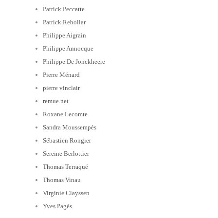
Patrick Peccatte
Patrick Rebollar
Philippe Aigrain
Philippe Annocque
Philippe De Jonckheere
Pierre Ménard
pierre vinclair
remue.net
Roxane Lecomte
Sandra Moussempès
Sébastien Rongier
Sereine Berlottier
Thomas Terraqué
Thomas Vinau
Virginie Clayssen
Yves Pagès