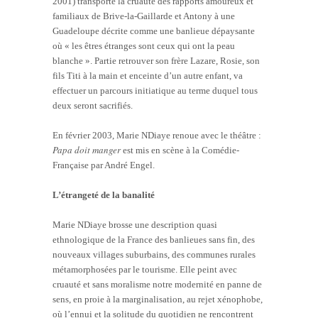
2001) transporte la cruauté des rapports amoureux et
familiaux de Brive-la-Gaillarde et Antony à une
Guadeloupe décrite comme une banlieue dépaysante
où « les êtres étranges sont ceux qui ont la peau
blanche ». Partie retrouver son frère Lazare, Rosie, son
fils Titi à la main et enceinte d’un autre enfant, va
effectuer un parcours initiatique au terme duquel tous
deux seront sacrifiés.
En février 2003, Marie NDiaye renoue avec le théâtre :
Papa doit manger
est mis en scène à la Comédie-
Française par André Engel.
L’étrangeté de la banalité
Marie NDiaye brosse une description quasi
ethnologique de la France des banlieues sans fin, des
nouveaux villages suburbains, des communes rurales
métamorphosées par le tourisme. Elle peint avec
cruauté et sans moralisme notre modernité en panne de
sens, en proie à la marginalisation, au rejet xénophobe,
où l’ennui et la solitude du quotidien ne rencontrent