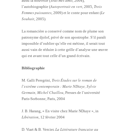
Tous mes amis
aussi la nouvelle (
, 2004),
Autoportrait en vert
Trois
l’autobiographie (
, 2005,
Femmes puissantes
Le
, 2009) et le conte pour enfant (
Souhait
, 2005).
La romancière a conservé comme nom de plume son
patronyme djolof, privé de son apostrophe. S’il paraît
impossible d’oublier qu’elle est métisse, il serait tout
aussi vain de réduire à cette grille d’analyse une œuvre
qui est avant tout celle d’un grand écrivain.
Bibliographie
Trois Études sur le roman de
M. Galli Peregrini,
l’extrême contemporain : Marie NDiaye, Sylvie
Germain, Michel Chaillou
, Presses de l’université
Paris-Sorbonne, Paris, 2004
J. B. Harang, « En visite chez Marie NDiaye », in
Libération
, 12 février 2004
La Littérature française au
D. Viart & B. Vercier,