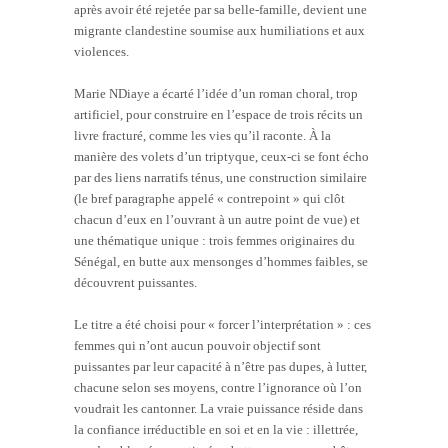
après avoir été rejetée par sa belle-famille, devient une
migrante clandestine soumise aux humiliations et aux
violences.
Marie NDiaye a écarté l’idée d’un roman choral, trop
artificiel, pour construire en l’espace de trois récits un
livre fracturé, comme les vies qu’il raconte. À la
manière des volets d’un triptyque, ceux-ci se font écho
par des liens narratifs ténus, une construction similaire
(le bref paragraphe appelé « contrepoint » qui clôt
chacun d’eux en l’ouvrant à un autre point de vue) et
une thématique unique : trois femmes originaires du
Sénégal, en butte aux mensonges d’hommes faibles, se
découvrent puissantes.
Le titre a été choisi pour « forcer l’interprétation » : ces
femmes qui n’ont aucun pouvoir objectif sont
puissantes par leur capacité à n’être pas dupes, à lutter,
chacune selon ses moyens, contre l’ignorance où l’on
voudrait les cantonner. La vraie puissance réside dans
la confiance irréductible en soi et en la vie : illettrée,