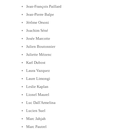
Jean-François Paillard
Jean-Pierre Balpe
Jérôme Orsoni
Joachim Séné
Josée Marcotte
Julien Boutonnier
Juliette Mézenc
Karl Dubost
Laura Vazquez
Laure Limongi
Leslie Kaplan
Lionel Maurel
Luc Dall'Armelina
Lucien Suel
Marc Jahjah
Marc Pautrel