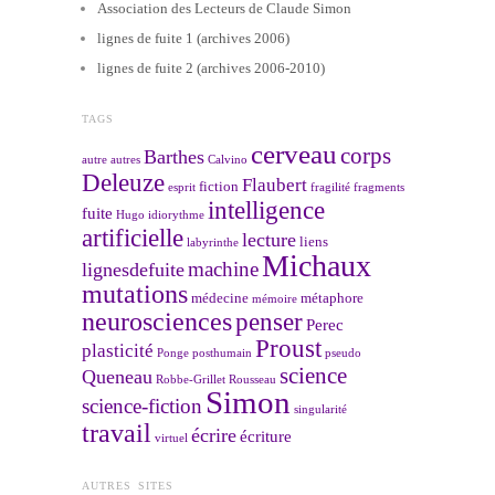
Association des Lecteurs de Claude Simon
lignes de fuite 1 (archives 2006)
lignes de fuite 2 (archives 2006-2010)
TAGS
cerveau
corps
Barthes
autre
autres
Calvino
Deleuze
Flaubert
fiction
esprit
fragilité
fragments
intelligence
fuite
Hugo
idiorythme
artificielle
lecture
liens
labyrinthe
Michaux
machine
lignesdefuite
mutations
médecine
métaphore
mémoire
neurosciences
penser
Perec
Proust
plasticité
Ponge
posthumain
pseudo
science
Queneau
Robbe-Grillet
Rousseau
Simon
science-fiction
singularité
travail
écrire
écriture
virtuel
AUTRES SITES