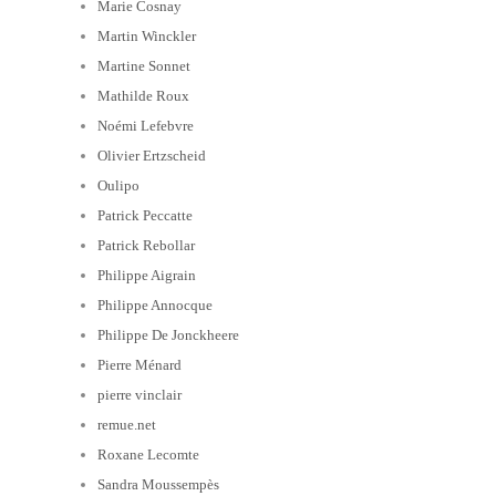
Marie Cosnay
Martin Winckler
Martine Sonnet
Mathilde Roux
Noémi Lefebvre
Olivier Ertzscheid
Oulipo
Patrick Peccatte
Patrick Rebollar
Philippe Aigrain
Philippe Annocque
Philippe De Jonckheere
Pierre Ménard
pierre vinclair
remue.net
Roxane Lecomte
Sandra Moussempès