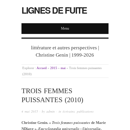
LIGNES DE FUITE
Menu
littérature et autres perspectives |
Christine Genin | 1999-2026
Explorer :
Accueil
»
2015
»
mai
»
Trois femmes puissantes
(2010)
TROIS FEMMES
PUISSANTES (2010)
4 mai 2015
· by
admin
· in
écrivains
,
publications
Trois femmes puissantes
Christine Genin. «
de Marie
Encyclop
æ
dia universalis
Universalia
NDiaye ».
:
,