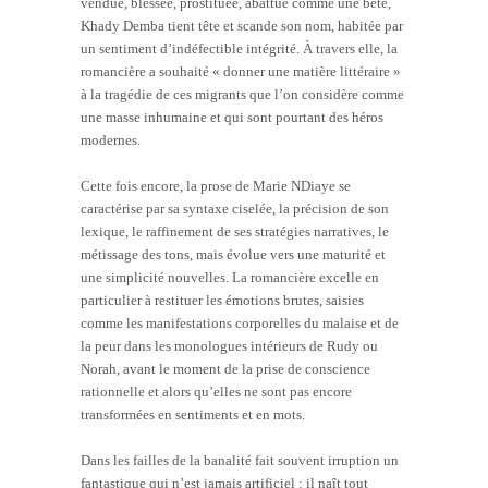
vendue, blessée, prostituée, abattue comme une bête,
Khady Demba tient tête et scande son nom, habitée par
un sentiment d’indéfectible intégrité. À travers elle, la
romancière a souhaité « donner une matière littéraire »
à la tragédie de ces migrants que l’on considère comme
une masse inhumaine et qui sont pourtant des héros
modernes.
Cette fois encore, la prose de Marie NDiaye se
caractérise par sa syntaxe ciselée, la précision de son
lexique, le raffinement de ses stratégies narratives, le
métissage des tons, mais évolue vers une maturité et
une simplicité nouvelles. La romancière excelle en
particulier à restituer les émotions brutes, saisies
comme les manifestations corporelles du malaise et de
la peur dans les monologues intérieurs de Rudy ou
Norah, avant le moment de la prise de conscience
rationnelle et alors qu’elles ne sont pas encore
transformées en sentiments et en mots.
Dans les failles de la banalité fait souvent irruption un
fantastique qui n’est jamais artificiel : il naît tout