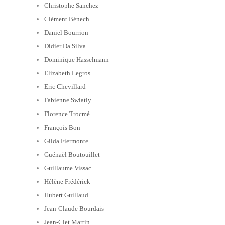
Christophe Sanchez
Clément Bénech
Daniel Bourrion
Didier Da Silva
Dominique Hasselmann
Elizabeth Legros
Eric Chevillard
Fabienne Swiatly
Florence Trocmé
François Bon
Gilda Fiermonte
Guénaël Boutouillet
Guillaume Vissac
Hélène Frédérick
Hubert Guillaud
Jean-Claude Bourdais
Jean-Clet Martin