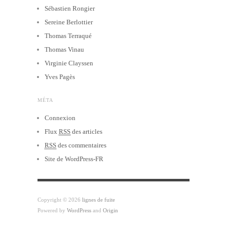
Sébastien Rongier
Sereine Berlottier
Thomas Terraqué
Thomas Vinau
Virginie Clayssen
Yves Pagès
MÉTA
Connexion
Flux
RSS
des articles
RSS
des commentaires
Site de WordPress-FR
Copyright © 2026
lignes de fuite
Powered by
WordPress
and
Origin