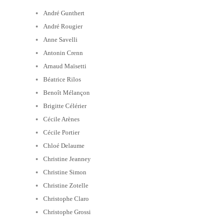
André Gunthert
André Rougier
Anne Savelli
Antonin Crenn
Arnaud Maïsetti
Béatrice Rilos
Benoît Mélançon
Brigitte Célérier
Cécile Arènes
Cécile Portier
Chloé Delaume
Christine Jeanney
Christine Simon
Christine Zotelle
Christophe Claro
Christophe Grossi