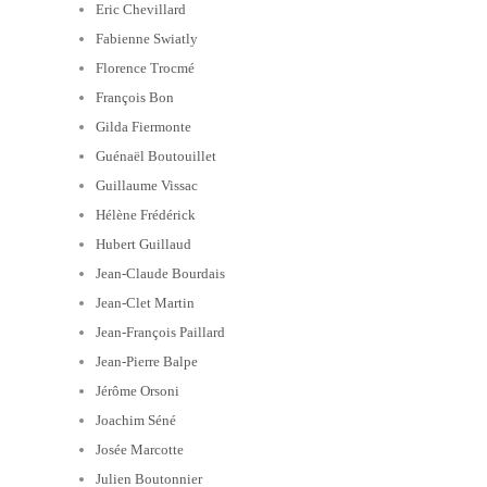
Eric Chevillard
Fabienne Swiatly
Florence Trocmé
François Bon
Gilda Fiermonte
Guénaël Boutouillet
Guillaume Vissac
Hélène Frédérick
Hubert Guillaud
Jean-Claude Bourdais
Jean-Clet Martin
Jean-François Paillard
Jean-Pierre Balpe
Jérôme Orsoni
Joachim Séné
Josée Marcotte
Julien Boutonnier