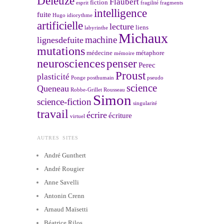
Deleuze
Flaubert
fiction
esprit
fragilité
fragments
intelligence
fuite
Hugo
idiorythme
artificielle
lecture
liens
labyrinthe
Michaux
machine
lignesdefuite
mutations
médecine
métaphore
mémoire
neurosciences
penser
Perec
Proust
plasticité
Ponge
posthumain
pseudo
science
Queneau
Robbe-Grillet
Rousseau
Simon
science-fiction
singularité
travail
écrire
écriture
virtuel
AUTRES SITES
André Gunthert
André Rougier
Anne Savelli
Antonin Crenn
Arnaud Maïsetti
Béatrice Rilos