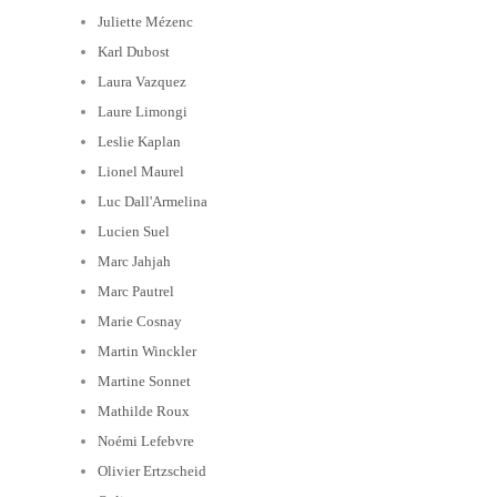
Juliette Mézenc
Karl Dubost
Laura Vazquez
Laure Limongi
Leslie Kaplan
Lionel Maurel
Luc Dall'Armelina
Lucien Suel
Marc Jahjah
Marc Pautrel
Marie Cosnay
Martin Winckler
Martine Sonnet
Mathilde Roux
Noémi Lefebvre
Olivier Ertzscheid