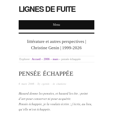
LIGNES DE FUITE
Menu
littérature et autres perspectives |
Christine Genin | 1999-2026
Explorer :
Accueil
»
2006
»
mars
»
pensée échappée
PENSÉE ÉCHAPPÉE
6 mars 2006
· by
cgenin
· in
citations
Hasard donne les pensées, et hasard les ôte ; point
d’art pour conserver ni pour acquérir.
Pensée échappée, je la voulais écrire ; j’écris, au lieu,
qu’elle m’est échappée.