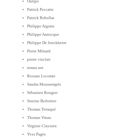
Oulipo
Patrick Peccatte
Patrick Rebollar
Philippe Aigrain
Philippe Annocque
Philippe De Jonckheere
Pierre Ménard
pierre vinclair
remue.net
Roxane Lecomte
Sandra Moussempès
Sébastien Rongier
Sereine Berlottier
Thomas Terraqué
Thomas Vinau
Virginie Clayssen
Yves Pagès