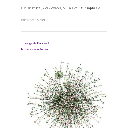
Les Pensées
Blaise Pascal,
, VI, » Les Philosophes «
Étiquettes :
penser
←
éloge de l’oisiveté
lumière des ménines
→