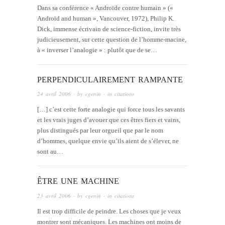
Dans sa conférence « Androïde contre humain » («
Androïd and human », Vancouver, 1972), Philip K.
Dick, immense écrivain de science-fiction, invite très
judicieusement, sur cette question de l’homme-macine,
à « inverser l’analogie » : plutôt que de se…
PERPENDICULAIREMENT RAMPANTE
24 avril 2006
· by
cgenin
· in
citations
[…] c’est cette forte analogie qui force tous les savants
et les vrais juges d’avouer que ces êtres fiers et vains,
plus distingués par leur orgueil que par le nom
d’hommes, quelque envie qu’ils aient de s’élever, ne
sont au…
ÊTRE UNE MACHINE
23 avril 2006
· by
cgenin
· in
citations
Il est trop difficile de peindre. Les choses que je veux
montrer sont mécaniques. Les machines ont moins de