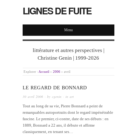
LIGNES DE FUITE
Menu
littérature et autres perspectives |
Christine Genin | 1999-2026
Explorer :
Accueil
»
2006
»
avril
LE REGARD DE BONNARD
30 avril 2006
· by
cgenin
· in
art
Tout au long de sa vie, Pierre Bonnard a peint de
remarquables autoportraits dont le regard impénétrable
fascine. Le premier, ci-contre, date de ses débuts : en
1889, Bonnard a 22 ans, il débute et affirme
classiquement, en tenant ses…