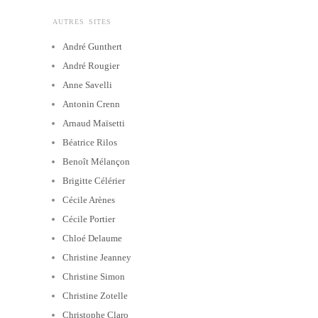
AUTRES SITES
André Gunthert
André Rougier
Anne Savelli
Antonin Crenn
Arnaud Maïsetti
Béatrice Rilos
Benoît Mélançon
Brigitte Célérier
Cécile Arènes
Cécile Portier
Chloé Delaume
Christine Jeanney
Christine Simon
Christine Zotelle
Christophe Claro