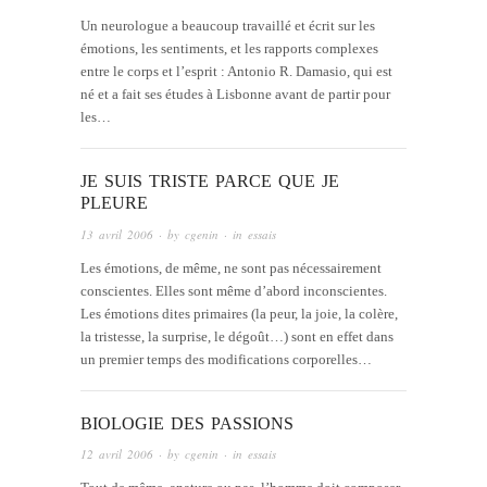
Un neurologue a beaucoup travaillé et écrit sur les
émotions, les sentiments, et les rapports complexes
entre le corps et l’esprit : Antonio R. Damasio, qui est
né et a fait ses études à Lisbonne avant de partir pour
les…
JE SUIS TRISTE PARCE QUE JE
PLEURE
13 avril 2006
· by
cgenin
· in
essais
Les émotions, de même, ne sont pas nécessairement
conscientes. Elles sont même d’abord inconscientes.
Les émotions dites primaires (la peur, la joie, la colère,
la tristesse, la surprise, le dégoût…) sont en effet dans
un premier temps des modifications corporelles…
BIOLOGIE DES PASSIONS
12 avril 2006
· by
cgenin
· in
essais