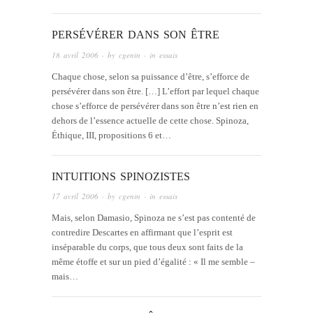
PERSÉVÉRER DANS SON ÊTRE
18 avril 2006
· by
cgenin
· in
essais
Chaque chose, selon sa puissance d’être, s’efforce de
persévérer dans son être. […] L’effort par lequel chaque
chose s’efforce de persévérer dans son être n’est rien en
dehors de l’essence actuelle de cette chose. Spinoza,
Éthique, III, propositions 6 et…
INTUITIONS SPINOZISTES
17 avril 2006
· by
cgenin
· in
essais
Mais, selon Damasio, Spinoza ne s’est pas contenté de
contredire Descartes en affirmant que l’esprit est
inséparable du corps, que tous deux sont faits de la
même étoffe et sur un pied d’égalité : « Il me semble –
mais…