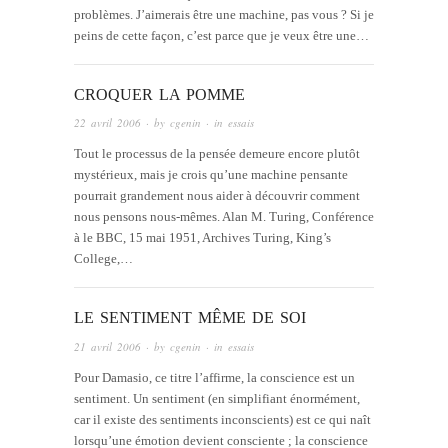
problèmes. J’aimerais être une machine, pas vous ? Si je
peins de cette façon, c’est parce que je veux être une…
CROQUER LA POMME
22 avril 2006
· by
cgenin
· in
essais
Tout le processus de la pensée demeure encore plutôt
mystérieux, mais je crois qu’une machine pensante
pourrait grandement nous aider à découvrir comment
nous pensons nous-mêmes. Alan M. Turing, Conférence
à le BBC, 15 mai 1951, Archives Turing, King’s
College,…
LE SENTIMENT MÊME DE SOI
21 avril 2006
· by
cgenin
· in
essais
Pour Damasio, ce titre l’affirme, la conscience est un
sentiment. Un sentiment (en simplifiant énormément,
car il existe des sentiments inconscients) est ce qui naît
lorsqu’une émotion devient consciente ; la conscience