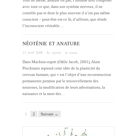
Tout de même, anature ou pas, l’homme doit composer
avec tout ce que, dans son système nerveux, il ne
contrôle pas et dont le plus souvent il n’est pas même
conscient – peut-être est-ce là, d’ailleurs, que réside
l’inconscient véritable….
NÉOTÉNIE ET ANATURE
11 avril 2006
· by
cgenin
· in
essais
Dans Machine-esprit (Odile Jacob, 2001), Alain
Prochiantz reprend cette idée de la plasticité du
cerveau humain, qui « est l’objet d’une reconstruction
permanente permise par le renouvellement des
neurones, la modification de leurs arborisations, la
naissance et la mort des…
1
2
Suivant →