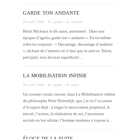
GARDE TON ANDANTE
29 avril 2006
· by
cgenin
· in
citations
Henri Michaux le dit aussi, autrement : Dans une
époque d’agités, garde ton « andante ». En toi-même
redis-toi toujours : « Davantage, davantage d’andante
», tâchant de t’amener où il faut que tu arrives. Sinon,
précipité, tout devient superficiel….
LA MOBILISATION INFINIE
28 avril 2006
· by
cgenin
· in
essais
Un constat voisin, encore, dans La Mobilisation infinie
du philosophe Peter Sloterdijk, que j’ai eu l’occasion
d’évoquer déjà : à ériger le mouvement perpétuel, le
travail, l’action, la réalisation de soi, l’ascension
sociale en but ultime, l’homme moderne s’expose à…
ÉLOGE DE LA FUITE