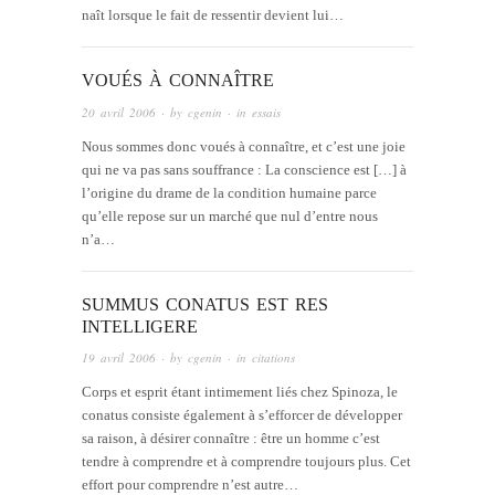
naît lorsque le fait de ressentir devient lui…
VOUÉS À CONNAÎTRE
20 avril 2006
· by
cgenin
· in
essais
Nous sommes donc voués à connaître, et c’est une joie
qui ne va pas sans souffrance : La conscience est […] à
l’origine du drame de la condition humaine parce
qu’elle repose sur un marché que nul d’entre nous
n’a…
SUMMUS CONATUS EST RES
INTELLIGERE
19 avril 2006
· by
cgenin
· in
citations
Corps et esprit étant intimement liés chez Spinoza, le
conatus consiste également à s’efforcer de développer
sa raison, à désirer connaître : être un homme c’est
tendre à comprendre et à comprendre toujours plus. Cet
effort pour comprendre n’est autre…