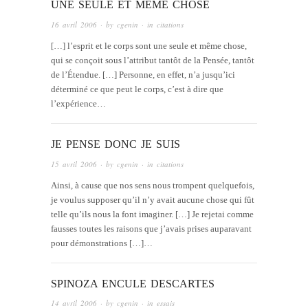
UNE SEULE ET MÊME CHOSE
16 avril 2006
· by
cgenin
· in
citations
[…] l’esprit et le corps sont une seule et même chose,
qui se conçoit sous l’attribut tantôt de la Pensée, tantôt
de l’Étendue. […] Personne, en effet, n’a jusqu’ici
déterminé ce que peut le corps, c’est à dire que
l’expérience…
JE PENSE DONC JE SUIS
15 avril 2006
· by
cgenin
· in
citations
Ainsi, à cause que nos sens nous trompent quelquefois,
je voulus supposer qu’il n’y avait aucune chose qui fût
telle qu’ils nous la font imaginer. […] Je rejetai comme
fausses toutes les raisons que j’avais prises auparavant
pour démonstrations […]…
SPINOZA ENCULE DESCARTES
14 avril 2006
· by
cgenin
· in
essais