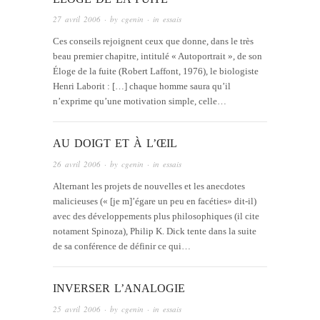
27 avril 2006
· by
cgenin
· in
essais
Ces conseils rejoignent ceux que donne, dans le très
beau premier chapitre, intitulé « Autoportrait », de son
Éloge de la fuite (Robert Laffont, 1976), le biologiste
Henri Laborit : […] chaque homme saura qu’il
n’exprime qu’une motivation simple, celle…
AU DOIGT ET À L’ŒIL
26 avril 2006
· by
cgenin
· in
essais
Alternant les projets de nouvelles et les anecdotes
malicieuses (« [je m]’égare un peu en facéties» dit-il)
avec des développements plus philosophiques (il cite
notament Spinoza), Philip K. Dick tente dans la suite
de sa conférence de définir ce qui…
INVERSER L’ANALOGIE
25 avril 2006
· by
cgenin
· in
essais