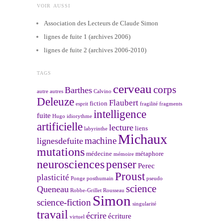
VOIR AUSSI
Association des Lecteurs de Claude Simon
lignes de fuite 1 (archives 2006)
lignes de fuite 2 (archives 2006-2010)
TAGS
cerveau
corps
Barthes
autre
autres
Calvino
Deleuze
Flaubert
fiction
esprit
fragilité
fragments
intelligence
fuite
Hugo
idiorythme
artificielle
lecture
liens
labyrinthe
Michaux
machine
lignesdefuite
mutations
médecine
métaphore
mémoire
neurosciences
penser
Perec
Proust
plasticité
Ponge
posthumain
pseudo
science
Queneau
Robbe-Grillet
Rousseau
Simon
science-fiction
singularité
travail
écrire
écriture
virtuel