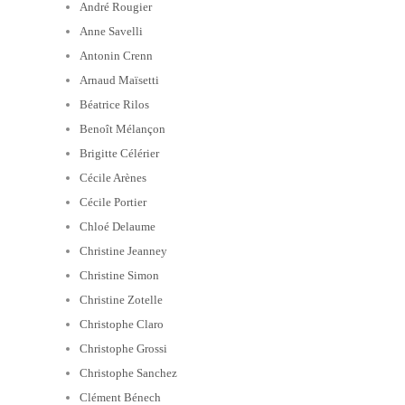
André Rougier
Anne Savelli
Antonin Crenn
Arnaud Maïsetti
Béatrice Rilos
Benoît Mélançon
Brigitte Célérier
Cécile Arènes
Cécile Portier
Chloé Delaume
Christine Jeanney
Christine Simon
Christine Zotelle
Christophe Claro
Christophe Grossi
Christophe Sanchez
Clément Bénech