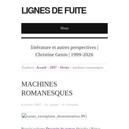
LIGNES DE FUITE
Menu
littérature et autres perspectives |
Christine Genin | 1999-2026
Explorer :
Accueil
»
2007
»
février
»
machines romanesques
MACHINES
ROMANESQUES
8 février 2007
· by
cgenin
· in
écrivains
Pour le volume
Devenirs du roman
(Inculte / Naïve,