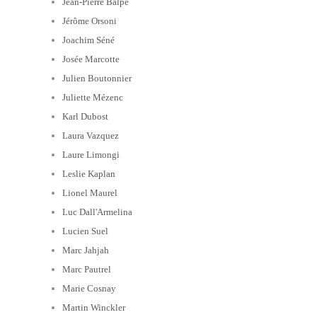
Jean-Pierre Balpe
Jérôme Orsoni
Joachim Séné
Josée Marcotte
Julien Boutonnier
Juliette Mézenc
Karl Dubost
Laura Vazquez
Laure Limongi
Leslie Kaplan
Lionel Maurel
Luc Dall'Armelina
Lucien Suel
Marc Jahjah
Marc Pautrel
Marie Cosnay
Martin Winckler