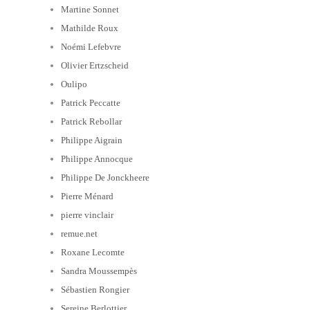
Martine Sonnet
Mathilde Roux
Noémi Lefebvre
Olivier Ertzscheid
Oulipo
Patrick Peccatte
Patrick Rebollar
Philippe Aigrain
Philippe Annocque
Philippe De Jonckheere
Pierre Ménard
pierre vinclair
remue.net
Roxane Lecomte
Sandra Moussempès
Sébastien Rongier
Sereine Berlottier