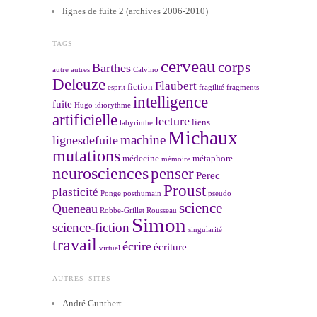
lignes de fuite 2 (archives 2006-2010)
TAGS
cerveau
corps
Barthes
autre
autres
Calvino
Deleuze
Flaubert
fiction
esprit
fragilité
fragments
intelligence
fuite
Hugo
idiorythme
artificielle
lecture
liens
labyrinthe
Michaux
machine
lignesdefuite
mutations
médecine
métaphore
mémoire
neurosciences
penser
Perec
Proust
plasticité
Ponge
posthumain
pseudo
science
Queneau
Robbe-Grillet
Rousseau
Simon
science-fiction
singularité
travail
écrire
écriture
virtuel
AUTRES SITES
André Gunthert