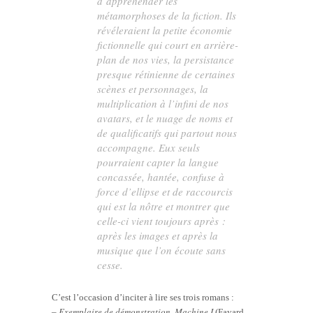
d’appréhender les
métamorphoses de la fiction. Ils
révéleraient la petite économie
fictionnelle qui court en arrière-
plan de nos vies, la persistance
presque rétinienne de certaines
scènes et personnages, la
multiplication à l’infini de nos
avatars, et le nuage de noms et
de qualificatifs qui partout nous
accompagne. Eux seuls
pourraient capter la langue
concassée, hantée, confuse à
force d’ellipse et de raccourcis
qui est la nôtre et montrer que
celle-ci vient toujours après :
après les images et après la
musique que l’on écoute sans
cesse.
C’est l’occasion d’inciter à lire ses trois romans :
Exemplaire de démonstration, Machine I
–
(Fayard,