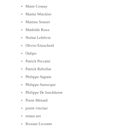
Marie Cosnay
Martin Winckler
Martine Sonnet
Mathilde Roux
Noémi Lefebvre
Olivier Ertzscheid
Oulipo
Patrick Peccatte
Patrick Rebollar
Philippe Aigrain
Philippe Annocque
Philippe De Jonckheere
Pierre Ménard
pierre vinclair
remue.net
Roxane Lecomte