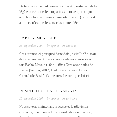
De tels traits (ce mot convient au haïku, sorte de balafre
légère tracée dans le temps) installent ce qu’on a pu
appeler « la vision sans commentaire ». (…) ce qui est
aboli, ce n’est pas le sens, c’est toute idée…
SAISON MENTALE
26 septembre 2007
· by
cgenin
· in
citations
Cet automne-ci pourquoi donc dois-je vieillir ? oiseau
dans les nuages. kono aki wa nande toshiyoru kumo ni
tori Bashô Matsuo (1644–1694) Cent onze haïku de
Bashô (Verdier, 2002, Traduction de Joan Titus-
Carmel) de Bashô, j’aime aussi beaucoup celui-ci :…
RESPECTEZ LES CONSIGNES
25 septembre 2007
· by
cgenin
· in
écrivains
Nous savons maintenant la presse et la télévision
commençaient à marteler le monde devient chaque jour