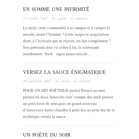
EN SOMME UNE INFIRMITÉ
11 octobre 2007
· by
cgenin
· in
citations
Le style, cette commodité à se camper et à camper le
monde, serait l’homme ? Cette suspecte acquisition
dont, à l’écrivain qui se réjouit, on fait compliment ?
Son prétendu don va coller à lui, le sclérosant
sourdement. Style : signe (mauvais) de…
VERSEZ LA SAUCE ÉNIGMATIQUE
30 septembre 2007
· by
cgenin
· in
citations
POUR UN ART POÉTIQUE (suite) Prenez un mot
prenez-en deux faites-les cuir’ comme des œufs prenez
un petit bout de sens puis un grand morceau
d’innocence faites chauffer à petit feu au petit feu de la
technique versez la sauce…
UN POÈTE DU SOIR