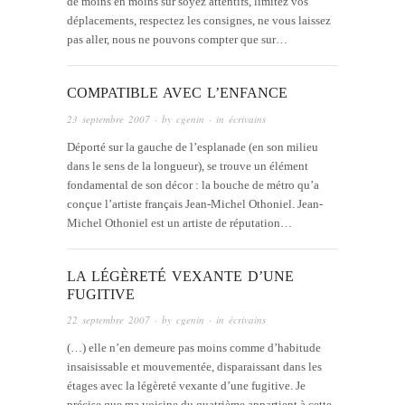
de moins en moins sûr soyez attentifs, limitez vos
déplacements, respectez les consignes, ne vous laissez
pas aller, nous ne pouvons compter que sur…
COMPATIBLE AVEC L’ENFANCE
23 septembre 2007
· by
cgenin
· in
écrivains
Déporté sur la gauche de l’esplanade (en son milieu
dans le sens de la longueur), se trouve un élément
fondamental de son décor : la bouche de métro qu’a
conçue l’artiste français Jean-Michel Othoniel. Jean-
Michel Othoniel est un artiste de réputation…
LA LÉGÈRETÉ VEXANTE D’UNE
FUGITIVE
22 septembre 2007
· by
cgenin
· in
écrivains
(…) elle n’en demeure pas moins comme d’habitude
insaisissable et mouvementée, disparaissant dans les
étages avec la légèreté vexante d’une fugitive. Je
précise que ma voisine du quatrième appartient à cette