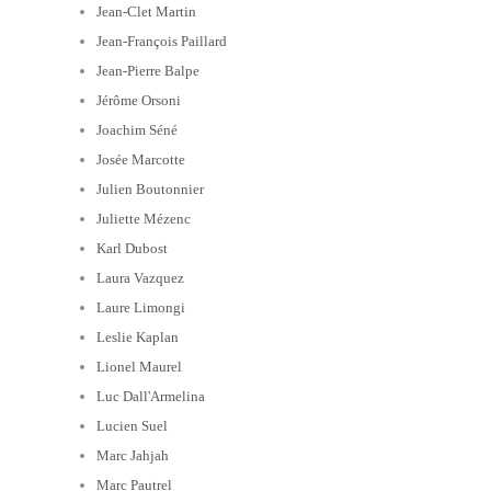
Jean-Clet Martin
Jean-François Paillard
Jean-Pierre Balpe
Jérôme Orsoni
Joachim Séné
Josée Marcotte
Julien Boutonnier
Juliette Mézenc
Karl Dubost
Laura Vazquez
Laure Limongi
Leslie Kaplan
Lionel Maurel
Luc Dall'Armelina
Lucien Suel
Marc Jahjah
Marc Pautrel