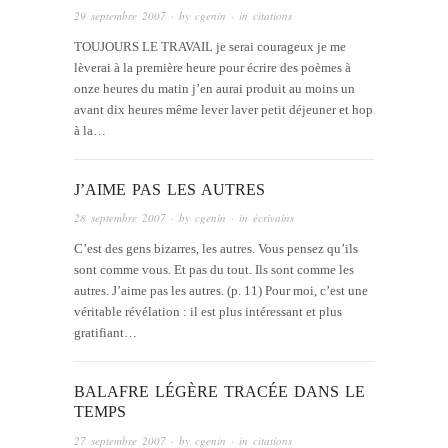
29 septembre 2007
· by
cgenin
· in
citations
TOUJOURS LE TRAVAIL je serai courageux je me
lèverai à la première heure pour écrire des poèmes à
onze heures du matin j’en aurai produit au moins un
avant dix heures même lever laver petit déjeuner et hop
à la…
J’AIME PAS LES AUTRES
28 septembre 2007
· by
cgenin
· in
écrivains
C’est des gens bizarres, les autres. Vous pensez qu’ils
sont comme vous. Et pas du tout. Ils sont comme les
autres. J’aime pas les autres. (p. 11) Pour moi, c’est une
véritable révélation : il est plus intéressant et plus
gratifiant…
BALAFRE LÉGÈRE TRACÉE DANS LE
TEMPS
27 septembre 2007
· by
cgenin
· in
citations