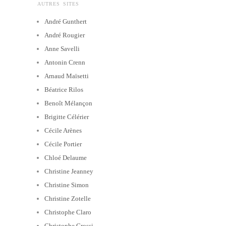
AUTRES SITES
André Gunthert
André Rougier
Anne Savelli
Antonin Crenn
Arnaud Maïsetti
Béatrice Rilos
Benoît Mélançon
Brigitte Célérier
Cécile Arènes
Cécile Portier
Chloé Delaume
Christine Jeanney
Christine Simon
Christine Zotelle
Christophe Claro
Christophe Grossi