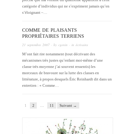
catégorie d’individus qui ne s’expriment jamais qu’en
s’éloignant –…
COMME DE PLAISANTS
PROPRIÉTAIRES TERRIENS
21 septembre 2007
· by
cgenin
· in
écrivains
M’ont fait rire notamment (tout décrivant des
mécanismes très justes qu’enfant moi-même d’une
classe très moyenne j’ai souvent ressentis) les
morceaux de bravoure sur la lutte des classes en
littérature, à propos desquels Éric Reinhardt dit dans un
entretien : « Comme…
1
2
…
11
Suivant →