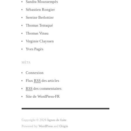
Sandra Moussempès
Sébastien Rongier
Sereine Berlottier
Thomas Terraqué
Thomas Vinau
Virginie Clayssen
Yves Pagès
MÉTA
Connexion
Flux
RSS
des articles
RSS
des commentaires
Site de WordPress-FR
Copyright © 2026
lignes de fuite
Powered by
WordPress
and
Origin