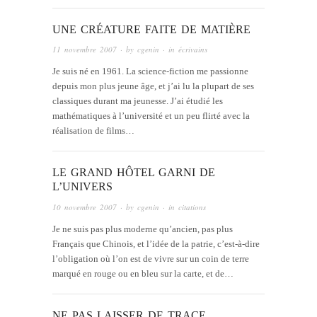
UNE CRÉATURE FAITE DE MATIÈRE
11 novembre 2007
· by
cgenin
· in
écrivains
Je suis né en 1961. La science-fiction me passionne
depuis mon plus jeune âge, et j’ai lu la plupart de ses
classiques durant ma jeunesse. J’ai étudié les
mathématiques à l’université et un peu flirté avec la
réalisation de films…
LE GRAND HÔTEL GARNI DE
L’UNIVERS
10 novembre 2007
· by
cgenin
· in
citations
Je ne suis pas plus moderne qu’ancien, pas plus
Français que Chinois, et l’idée de la patrie, c’est-à-dire
l’obligation où l’on est de vivre sur un coin de terre
marqué en rouge ou en bleu sur la carte, et de…
NE PAS LAISSER DE TRACE