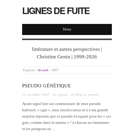
LIGNES DE FUITE
Menu
littérature et autres perspectives |
Christine Genin | 1999-2026
Explorer :
Accueil
»
2007
PSEUDO GÉNÉTIQUE
13 novembre 2007
· by
cgenin
· in
blogs et internet
Ayant signé hier un commentaire de mon pseudo
habituel, « cgat », mon interlocuteur m’a à ma grande
surprise répondu que ce pseudo évoquait pour lui « ces
gars, comme dans la marine » ! à chacun ses fantasmes
et les pompons ne…