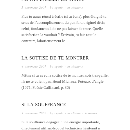
5 novembre 2007
· by
cgenin
· in
citations
Plus tu auras réussi à écrire (si tu écris), plus éloigné tu
seras de l’accomplissement du pur, fort, originel désir,
celui, fondamental, de ne pas laisser de trace. Quelle
satisfaction la vaudrait ? Écrivain, tu fais tout le
contraire, laborieusement le…
LA SOTTISE DE TE MONTRER
4 novembre 2007
· by
cgenin
· in
citations
Même si tu as eu la sottise de te montrer, sois tranquille,
ils ne te voient pas. Henri Michaux, Poteaux d’angle
(1971, Poésie Gallimard, p. 36)
SI LA SOUFFRANCE
3 novembre 2007
· by
cgenin
· in
citations
,
écrivains
Si la souffrance dégageait une énergie importante,
directement utilisable, quel technicien hésiterait à