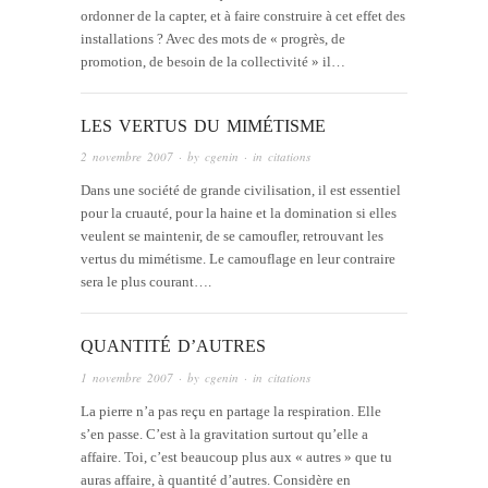
ordonner de la capter, et à faire construire à cet effet des
installations ? Avec des mots de « progrès, de
promotion, de besoin de la collectivité » il…
LES VERTUS DU MIMÉTISME
2 novembre 2007
· by
cgenin
· in
citations
Dans une société de grande civilisation, il est essentiel
pour la cruauté, pour la haine et la domination si elles
veulent se maintenir, de se camoufler, retrouvant les
vertus du mimétisme. Le camouflage en leur contraire
sera le plus courant….
QUANTITÉ D’AUTRES
1 novembre 2007
· by
cgenin
· in
citations
La pierre n’a pas reçu en partage la respiration. Elle
s’en passe. C’est à la gravitation surtout qu’elle a
affaire. Toi, c’est beaucoup plus aux « autres » que tu
auras affaire, à quantité d’autres. Considère en