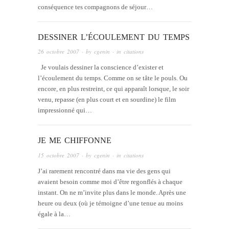
conséquence tes compagnons de séjour…
DESSINER L’ÉCOULEMENT DU TEMPS
26 octobre 2007
· by
cgenin
· in
citations
Je voulais dessiner la conscience d’exister et
l’écoulement du temps. Comme on se tâte le pouls. Ou
encore, en plus restreint, ce qui apparaît lorsque, le soir
venu, repasse (en plus court et en sourdine) le film
impressionné qui…
JE ME CHIFFONNE
15 octobre 2007
· by
cgenin
· in
citations
J’ai rarement rencontré dans ma vie des gens qui
avaient besoin comme moi d’être regonflés à chaque
instant. On ne m’invite plus dans le monde. Après une
heure ou deux (où je témoigne d’une tenue au moins
égale à la…