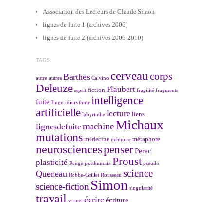
Association des Lecteurs de Claude Simon
lignes de fuite 1 (archives 2006)
lignes de fuite 2 (archives 2006-2010)
TAGS
cerveau
corps
Barthes
autre
autres
Calvino
Deleuze
Flaubert
fiction
esprit
fragilité
fragments
intelligence
fuite
Hugo
idiorythme
artificielle
lecture
liens
labyrinthe
Michaux
machine
lignesdefuite
mutations
médecine
métaphore
mémoire
neurosciences
penser
Perec
Proust
plasticité
Ponge
posthumain
pseudo
science
Queneau
Robbe-Grillet
Rousseau
Simon
science-fiction
singularité
travail
écrire
écriture
virtuel