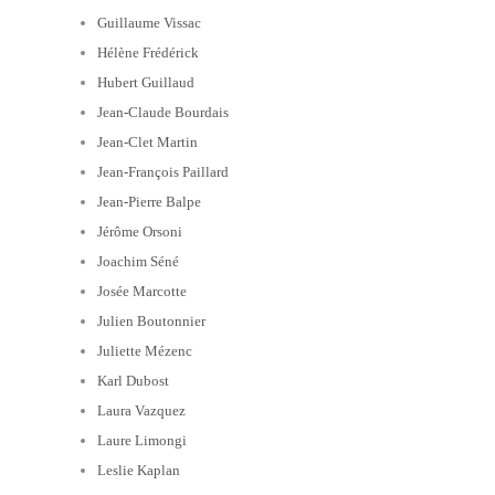
Guillaume Vissac
Hélène Frédérick
Hubert Guillaud
Jean-Claude Bourdais
Jean-Clet Martin
Jean-François Paillard
Jean-Pierre Balpe
Jérôme Orsoni
Joachim Séné
Josée Marcotte
Julien Boutonnier
Juliette Mézenc
Karl Dubost
Laura Vazquez
Laure Limongi
Leslie Kaplan