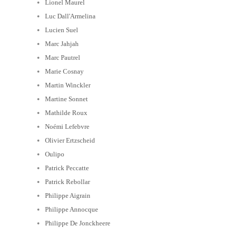
Lionel Maurel
Luc Dall'Armelina
Lucien Suel
Marc Jahjah
Marc Pautrel
Marie Cosnay
Martin Winckler
Martine Sonnet
Mathilde Roux
Noémi Lefebvre
Olivier Ertzscheid
Oulipo
Patrick Peccatte
Patrick Rebollar
Philippe Aigrain
Philippe Annocque
Philippe De Jonckheere