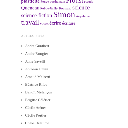
Proust
plasticité
Ponge
posthumain
pseudo
science
Queneau
Robbe-Grillet
Rousseau
Simon
science-fiction
singularité
travail
écrire
écriture
virtuel
AUTRES SITES
André Gunthert
André Rougier
Anne Savelli
Antonin Crenn
Arnaud Maïsetti
Béatrice Rilos
Benoît Mélançon
Brigitte Célérier
Cécile Arènes
Cécile Portier
Chloé Delaume