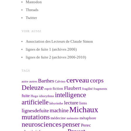
Mastodon
Threads
Twitter
VOIR AUSSI
Association des Lecteurs de Claude Simon
lignes de fuite 1 (archives 2006)
lignes de fuite 2 (archives 2006-2010)
TAGS
cerveau
corps
Barthes
autre
autres
Calvino
Deleuze
Flaubert
fiction
esprit
fragilité
fragments
intelligence
fuite
Hugo
idiorythme
artificielle
lecture
liens
labyrinthe
Michaux
machine
lignesdefuite
mutations
médecine
métaphore
mémoire
neurosciences
penser
Perec