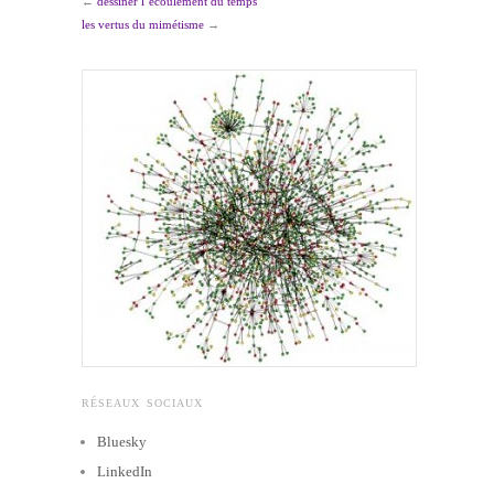
←
dessiner l’écoulement du temps
les vertus du mimétisme
→
RÉSEAUX SOCIAUX
Bluesky
LinkedIn