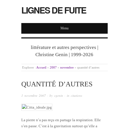
LIGNES DE FUITE
Menu
littérature et autres perspectives |
Christine Genin | 1999-2026
Explorer :
Accueil
»
2007
»
novembre
»
quantité d’autres
QUANTITÉ D’AUTRES
1 novembre 2007
· by
cgenin
· in
citations
La pierre n’a pas reçu en partage la respiration. Elle
s’en passe. C’est à la gravitation surtout qu’elle a