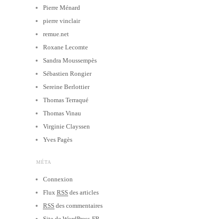
Pierre Ménard
pierre vinclair
remue.net
Roxane Lecomte
Sandra Moussempès
Sébastien Rongier
Sereine Berlottier
Thomas Terraqué
Thomas Vinau
Virginie Clayssen
Yves Pagès
MÉTA
Connexion
Flux
RSS
des articles
RSS
des commentaires
Site de WordPress-FR