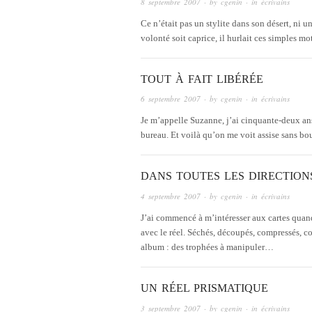
8 septembre 2007
· by
cgenin
· in
écrivains
Ce n’était pas un stylite dans son désert, ni un
volonté soit caprice, il hurlait ces simples mot
TOUT À FAIT LIBÉRÉE
6 septembre 2007
· by
cgenin
· in
écrivains
Je m’appelle Suzanne, j’ai cinquante-deux ans.
bureau. Et voilà qu’on me voit assise sans bo
DANS TOUTES LES DIRECTION
4 septembre 2007
· by
cgenin
· in
écrivains
J’ai commencé à m’intéresser aux cartes quand 
avec le réel. Séchés, découpés, compressés, co
album : des trophées à manipuler…
UN RÉEL PRISMATIQUE
3 septembre 2007
· by
cgenin
· in
écrivains