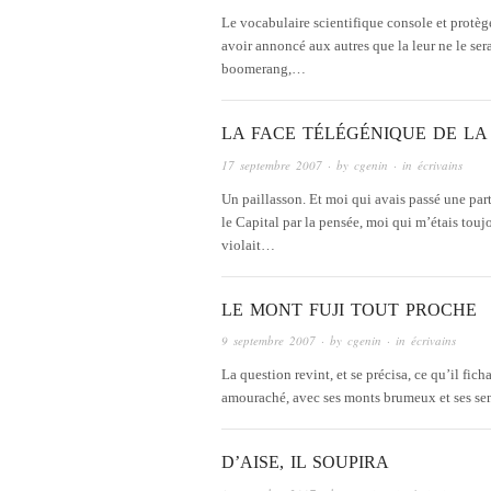
Le vocabulaire scientifique console et protèg
avoir annoncé aux autres que la leur ne le sera
boomerang,…
LA FACE TÉLÉGÉNIQUE DE LA
17 septembre 2007
· by
cgenin
· in
écrivains
Un paillasson. Et moi qui avais passé une p
le Capital par la pensée, moi qui m’étais toujo
violait…
LE MONT FUJI TOUT PROCHE
9 septembre 2007
· by
cgenin
· in
écrivains
La question revint, et se précisa, ce qu’il ficha
amouraché, avec ses monts brumeux et ses senti
D’AISE, IL SOUPIRA