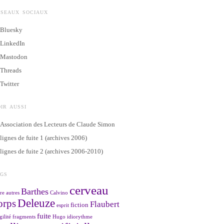
ÉSEAUX SOCIAUX
Bluesky
LinkedIn
Mastodon
Threads
Twitter
IR AUSSI
Association des Lecteurs de Claude Simon
lignes de fuite 1 (archives 2006)
lignes de fuite 2 (archives 2006-2010)
AGS
cerveau
Barthes
re
autres
Calvino
Deleuze
orps
Flaubert
fiction
esprit
fuite
gilité
fragments
Hugo
idiorythme