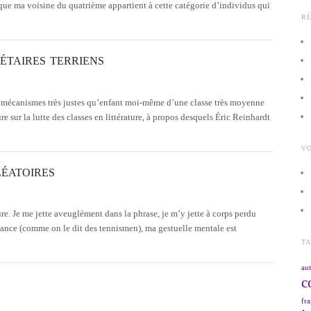
 que ma voisine du quatrième appartient à cette catégorie d’individus qui
R
ÉTAIRES TERRIENS
s mécanismes très justes qu’enfant moi-même d’une classe très moyenne
e sur la lutte des classes en littérature, à propos desquels Éric Reinhardt
VO
ÉATOIRES
. Je me jette aveuglément dans la phrase, je m’y jette à corps perdu
iance (comme on le dit des tennismen), ma gestuelle mentale est
T
aut
c
fra