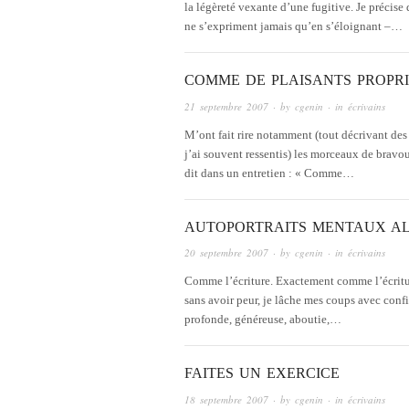
la légèreté vexante d’une fugitive. Je précise
ne s’expriment jamais qu’en s’éloignant –…
COMME DE PLAISANTS PROPRI
21 septembre 2007
· by
cgenin
· in
écrivains
M’ont fait rire notamment (tout décrivant de
j’ai souvent ressentis) les morceaux de bravour
dit dans un entretien : « Comme…
AUTOPORTRAITS MENTAUX AL
20 septembre 2007
· by
cgenin
· in
écrivains
Comme l’écriture. Exactement comme l’écriture
sans avoir peur, je lâche mes coups avec conf
profonde, généreuse, aboutie,…
FAITES UN EXERCICE
18 septembre 2007
· by
cgenin
· in
écrivains