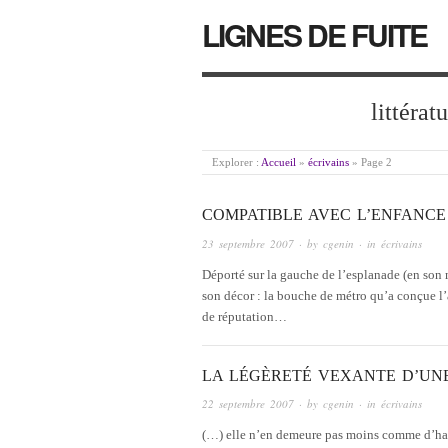
LIGNES DE FUITE
littérat
Explorer :
Accueil
»
écrivains
»
Page 2
COMPATIBLE AVEC L’ENFANCE
23 septembre 2007
· by
cgenin
· in
écrivains
Déporté sur la gauche de l’esplanade (en son 
son décor : la bouche de métro qu’a conçue l’
de réputation…
LA LÉGÈRETÉ VEXANTE D’UNE
22 septembre 2007
· by
cgenin
· in
écrivains
(…) elle n’en demeure pas moins comme d’habi