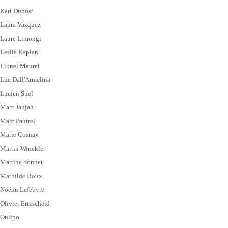
Karl Dubost
Laura Vazquez
Laure Limongi
Leslie Kaplan
Lionel Maurel
Luc Dall'Armelina
Lucien Suel
Marc Jahjah
Marc Pautrel
Marie Cosnay
Martin Winckler
Martine Sonnet
Mathilde Roux
Noémi Lefebvre
Olivier Ertzscheid
Oulipo