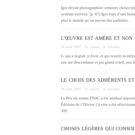
Igor devait photographier certaines choses s
système nerveux. (p. 67) Igor était d’une hume
plus le monde qu’au travers des paillettes…
L’ŒUVRE EST AMÈRE ET NON
30 août 2007
· by
cgenin
· in
écrivains
G. qui a inspiré ce livre, et qui nourrit la mê
une rue descendante et par grand soleil, une
LE CHOIX DES ADHÉRENTS ET
29 août 2007
· by
cgenin
· in
écrivains
Le Prix du roman FNAC a été attribué aujourd
Éditions de l’Olivier. Ce titre a été sélection
300…
CHOSES LÉGÈRES QUI CONSO