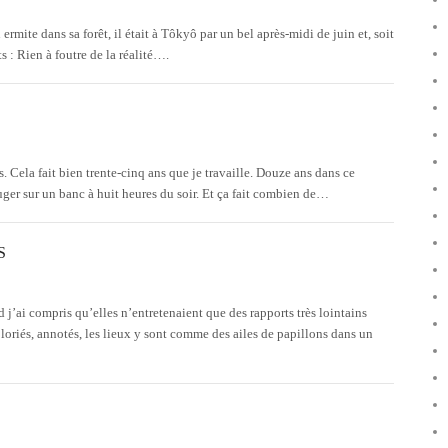
 ermite dans sa forêt, il était à Tôkyô par un bel après-midi de juin et, soit
s : Rien à foutre de la réalité….
 Cela fait bien trente-cinq ans que je travaille. Douze ans dans ce
uger sur un banc à huit heures du soir. Et ça fait combien de…
S
j’ai compris qu’elles n’entretenaient que des rapports très lointains
loriés, annotés, les lieux y sont comme des ailes de papillons dans un