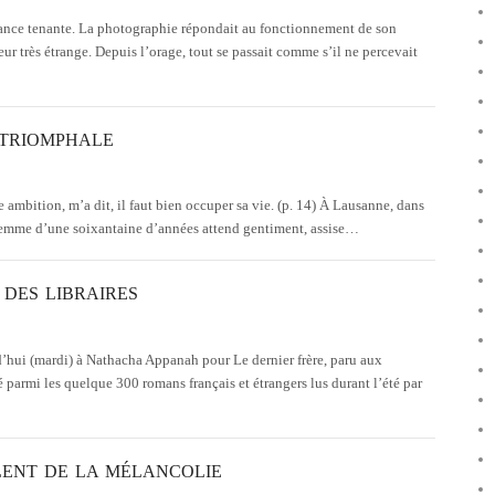
éance tenante. La photographie répondait au fonctionnement de son
ur très étrange. Depuis l’orage, tout se passait comme s’il ne percevait
 TRIOMPHALE
me ambition, m’a dit, il faut bien occuper sa vie. (p. 14) À Lausanne, dans
 femme d’une soixantaine d’années attend gentiment, assise…
 DES LIBRAIRES
’hui (mardi) à Nathacha Appanah pour Le dernier frère, paru aux
né parmi les quelque 300 romans français et étrangers lus durant l’été par
LENT DE LA MÉLANCOLIE