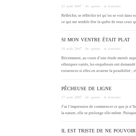
21 août 2007
· by
cgenin
· in
écrivains
Réfléchir, se réfléchir tel qu’on se voit dans s
ce qui me semble être la quête de tous ceux 
SI MON VENTRE ÉTAIT PLAT
18 août 2007
· by
cgenin
· in
écrivains
Récemment, au cours d’une étude menée auprè
ethniques variés, les enquêteurs ont demandé 
existences si elles en avaient la possibilité ; 
PÊCHEUSE DE LIGNE
17 août 2007
· by
cgenin
· in
écrivains
J’ai l’impression de commencer ce que je n’finir
la nature, elle se prolonge elle-même. Puisqu
IL EST TRISTE DE NE POUVOI