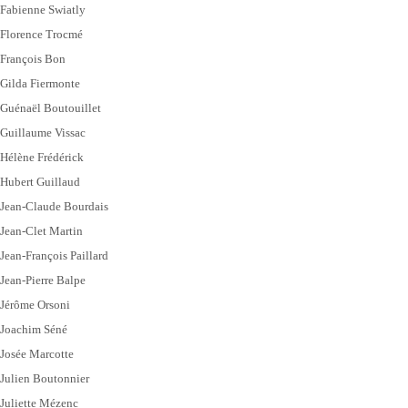
Fabienne Swiatly
Florence Trocmé
François Bon
Gilda Fiermonte
Guénaël Boutouillet
Guillaume Vissac
Hélène Frédérick
Hubert Guillaud
Jean-Claude Bourdais
Jean-Clet Martin
Jean-François Paillard
Jean-Pierre Balpe
Jérôme Orsoni
Joachim Séné
Josée Marcotte
Julien Boutonnier
Juliette Mézenc