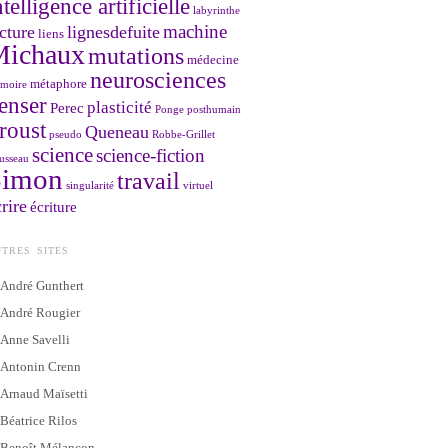
ntelligence artificielle
labyrinthe
machine
cture
lignesdefuite
liens
Michaux
mutations
médecine
neurosciences
métaphore
moire
enser
plasticité
Perec
Ponge
posthumain
roust
Queneau
pseudo
Robbe-Grillet
science
science-fiction
usseau
Simon
travail
singularité
virtuel
rire
écriture
TRES SITES
André Gunthert
André Rougier
Anne Savelli
Antonin Crenn
Arnaud Maïsetti
Béatrice Rilos
Benoît Mélançon