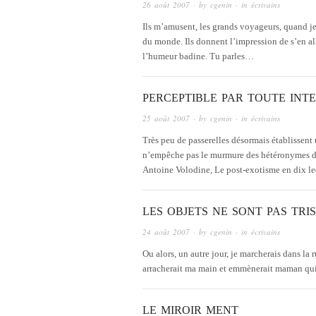
26 août 2007
· by
cgenin
· in
écrivains
Ils m’amusent, les grands voyageurs, quand je
du monde. Ils donnent l’impression de s’en aller
l’humeur badine. Tu parles…
PERCEPTIBLE PAR TOUTE INT
25 août 2007
· by
cgenin
· in
écrivains
Très peu de passerelles désormais établissent u
n’empêche pas le murmure des hétéronymes d’êt
Antoine Volodine, Le post-exotisme en dix l
LES OBJETS NE SONT PAS TRI
24 août 2007
· by
cgenin
· in
écrivains
Ou alors, un autre jour, je marcherais dans la 
arracherait ma main et emmènerait maman qui 
LE MIROIR MENT