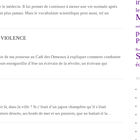
i
e le médecin. Il lui permet de continuer à mener une vie normale après
le
it plus jamais. Mais le vocabulaire scientifique peut aussi, tel un
mé
p
 VIOLENCE
P
Ro
artie de ma jeunesse au Café des Ormeaux à expliquer comment combattre
urs enorgueillie d’être un écrivain de la révolte, un écrivain qui
éc
AU
it là, dans la ville ? Si c’était d’un japon champêtre qu’il s’était
ers déserts, ses bords de mer et ses pruniers, que ne battait-il la…