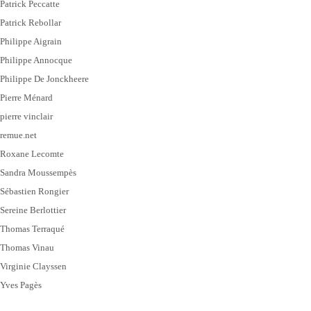
Patrick Peccatte
Patrick Rebollar
Philippe Aigrain
Philippe Annocque
Philippe De Jonckheere
Pierre Ménard
pierre vinclair
remue.net
Roxane Lecomte
Sandra Moussempès
Sébastien Rongier
Sereine Berlottier
Thomas Terraqué
Thomas Vinau
Virginie Clayssen
Yves Pagès