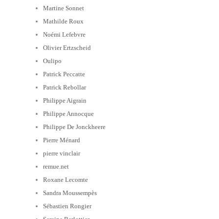
Martine Sonnet
Mathilde Roux
Noémi Lefebvre
Olivier Ertzscheid
Oulipo
Patrick Peccatte
Patrick Rebollar
Philippe Aigrain
Philippe Annocque
Philippe De Jonckheere
Pierre Ménard
pierre vinclair
remue.net
Roxane Lecomte
Sandra Moussempès
Sébastien Rongier