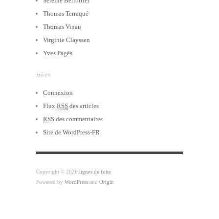
Sereine Berlottier
Thomas Terraqué
Thomas Vinau
Virginie Clayssen
Yves Pagès
MÉTA
Connexion
Flux
RSS
des articles
RSS
des commentaires
Site de WordPress-FR
Copyright © 2026
lignes de fuite
Powered by
WordPress
and
Origin