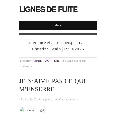
LIGNES DE FUITE
Menu
littérature et autres perspectives |
Christine Genin | 1999-2026
Explorer :
Accueil
»
2007
»
juin
»
je n’aime pas ce qui
m’enserre
JE N’AIME PAS CE QUI
M’ENSERRE
27 juin 2007
· by
cgenin
· in
blogs et internet