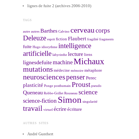
lignes de fuite 2 (archives 2006-2010)
TAGS
cerveau
corps
Barthes
autre
autres
Calvino
Deleuze
Flaubert
fiction
esprit
fragilité
fragments
intelligence
fuite
Hugo
idiorythme
artificielle
lecture
liens
labyrinthe
Michaux
machine
lignesdefuite
mutations
médecine
métaphore
mémoire
neurosciences
penser
Perec
Proust
plasticité
Ponge
posthumain
pseudo
science
Queneau
Robbe-Grillet
Rousseau
Simon
science-fiction
singularité
travail
écrire
écriture
virtuel
AUTRES SITES
André Gunthert