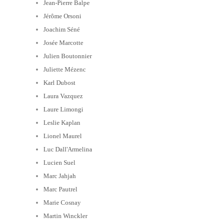
Jean-Pierre Balpe
Jérôme Orsoni
Joachim Séné
Josée Marcotte
Julien Boutonnier
Juliette Mézenc
Karl Dubost
Laura Vazquez
Laure Limongi
Leslie Kaplan
Lionel Maurel
Luc Dall'Armelina
Lucien Suel
Marc Jahjah
Marc Pautrel
Marie Cosnay
Martin Winckler