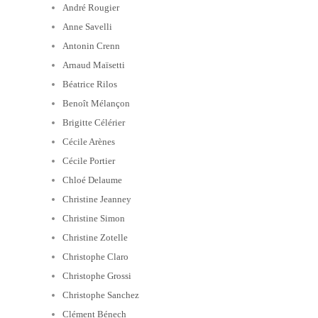
André Rougier
Anne Savelli
Antonin Crenn
Arnaud Maïsetti
Béatrice Rilos
Benoît Mélançon
Brigitte Célérier
Cécile Arènes
Cécile Portier
Chloé Delaume
Christine Jeanney
Christine Simon
Christine Zotelle
Christophe Claro
Christophe Grossi
Christophe Sanchez
Clément Bénech