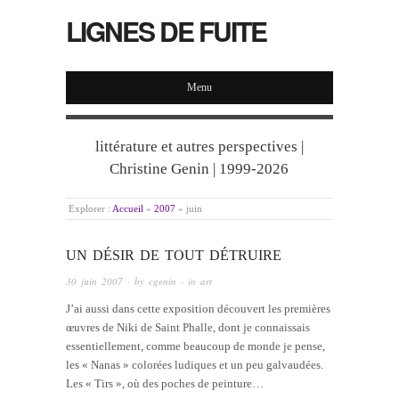
LIGNES DE FUITE
Menu
littérature et autres perspectives |
Christine Genin | 1999-2026
Explorer :
Accueil
»
2007
»
juin
UN DÉSIR DE TOUT DÉTRUIRE
30 juin 2007
· by
cgenin
· in
art
J’ai aussi dans cette exposition découvert les premières
œuvres de Niki de Saint Phalle, dont je connaissais
essentiellement, comme beaucoup de monde je pense,
les « Nanas » colorées ludiques et un peu galvaudées.
Les « Tirs », où des poches de peinture…