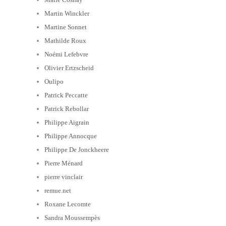
Martin Winckler
Martine Sonnet
Mathilde Roux
Noémi Lefebvre
Olivier Ertzscheid
Oulipo
Patrick Peccatte
Patrick Rebollar
Philippe Aigrain
Philippe Annocque
Philippe De Jonckheere
Pierre Ménard
pierre vinclair
remue.net
Roxane Lecomte
Sandra Moussempès