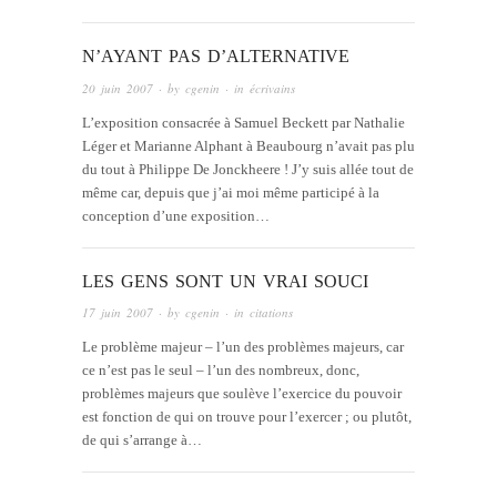
N’AYANT PAS D’ALTERNATIVE
20 juin 2007
· by
cgenin
· in
écrivains
L’exposition consacrée à Samuel Beckett par Nathalie
Léger et Marianne Alphant à Beaubourg n’avait pas plu
du tout à Philippe De Jonckheere ! J’y suis allée tout de
même car, depuis que j’ai moi même participé à la
conception d’une exposition…
LES GENS SONT UN VRAI SOUCI
17 juin 2007
· by
cgenin
· in
citations
Le problème majeur – l’un des problèmes majeurs, car
ce n’est pas le seul – l’un des nombreux, donc,
problèmes majeurs que soulève l’exercice du pouvoir
est fonction de qui on trouve pour l’exercer ; ou plutôt,
de qui s’arrange à…