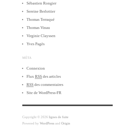
Sébastien Rongier
Sereine Berlottier
Thomas Terraqué
Thomas Vinau
Virginie Clayssen
Yves Pagès
MÉTA
Connexion
Flux
RSS
des articles
RSS
des commentaires
Site de WordPress-FR
Copyright © 2026
lignes de fuite
Powered by
WordPress
and
Origin