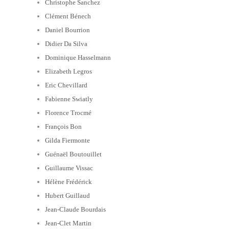
Christophe Sanchez
Clément Bénech
Daniel Bourrion
Didier Da Silva
Dominique Hasselmann
Elizabeth Legros
Eric Chevillard
Fabienne Swiatly
Florence Trocmé
François Bon
Gilda Fiermonte
Guénaël Boutouillet
Guillaume Vissac
Hélène Frédérick
Hubert Guillaud
Jean-Claude Bourdais
Jean-Clet Martin