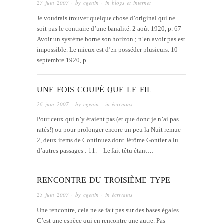
27 juin 2007
· by
cgenin
· in
blogs et internet
Je voudrais trouver quelque chose d’original qui ne
soit pas le contraire d’une banalité. 2 août 1920, p. 67
Avoir un système borne son horizon ; n’en avoir pas est
impossible. Le mieux est d’en posséder plusieurs. 10
septembre 1920, p….
UNE FOIS COUPÉ QUE LE FIL
26 juin 2007
· by
cgenin
· in
écrivains
Pour ceux qui n’y étaient pas (et que donc je n’ai pas
ratés!) ou pour prolonger encore un peu la Nuit remue
2, deux items de Continuez dont Jérôme Gontier a lu
d’autres passages : 11. – Le fait têtu étant…
RENCONTRE DU TROISIÈME TYPE
25 juin 2007
· by
cgenin
· in
écrivains
Une rencontre, cela ne se fait pas sur des bases égales.
C’est une espèce qui en rencontre une autre. Pas