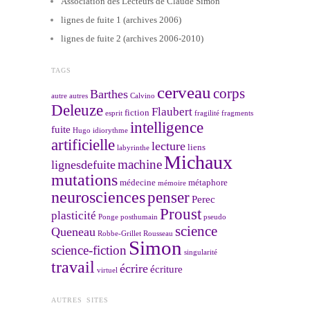
Association des Lecteurs de Claude Simon
lignes de fuite 1 (archives 2006)
lignes de fuite 2 (archives 2006-2010)
TAGS
cerveau
corps
Barthes
autre
autres
Calvino
Deleuze
Flaubert
fiction
esprit
fragilité
fragments
intelligence
fuite
Hugo
idiorythme
artificielle
lecture
liens
labyrinthe
Michaux
machine
lignesdefuite
mutations
médecine
métaphore
mémoire
neurosciences
penser
Perec
Proust
plasticité
Ponge
posthumain
pseudo
science
Queneau
Robbe-Grillet
Rousseau
Simon
science-fiction
singularité
travail
écrire
écriture
virtuel
AUTRES SITES