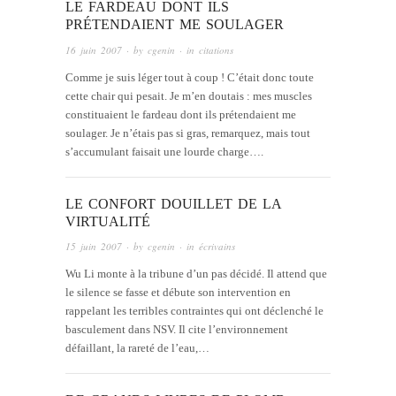
LE FARDEAU DONT ILS
PRÉTENDAIENT ME SOULAGER
16 juin 2007
· by
cgenin
· in
citations
Comme je suis léger tout à coup ! C’était donc toute
cette chair qui pesait. Je m’en doutais : mes muscles
constituaient le fardeau dont ils prétendaient me
soulager. Je n’étais pas si gras, remarquez, mais tout
s’accumulant faisait une lourde charge….
LE CONFORT DOUILLET DE LA
VIRTUALITÉ
15 juin 2007
· by
cgenin
· in
écrivains
Wu Li monte à la tribune d’un pas décidé. Il attend que
le silence se fasse et débute son intervention en
rappelant les terribles contraintes qui ont déclenché le
basculement dans NSV. Il cite l’environnement
défaillant, la rareté de l’eau,…