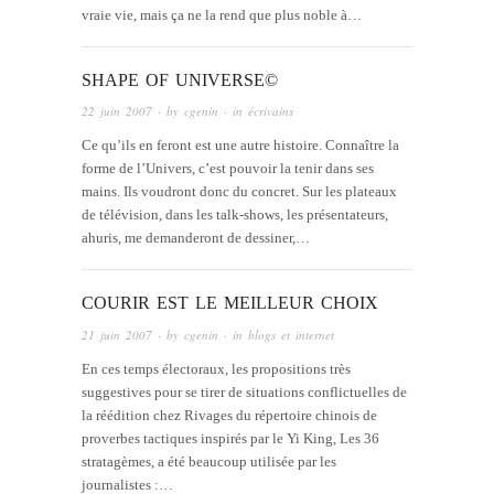
vraie vie, mais ça ne la rend que plus noble à…
SHAPE OF UNIVERSE©
22 juin 2007
· by
cgenin
· in
écrivains
Ce qu’ils en feront est une autre histoire. Connaître la
forme de l’Univers, c’est pouvoir la tenir dans ses
mains. Ils voudront donc du concret. Sur les plateaux
de télévision, dans les talk-shows, les présentateurs,
ahuris, me demanderont de dessiner,…
COURIR EST LE MEILLEUR CHOIX
21 juin 2007
· by
cgenin
· in
blogs et internet
En ces temps électoraux, les propositions très
suggestives pour se tirer de situations conflictuelles de
la réédition chez Rivages du répertoire chinois de
proverbes tactiques inspirés par le Yi King, Les 36
stratagèmes, a été beaucoup utilisée par les
journalistes :…