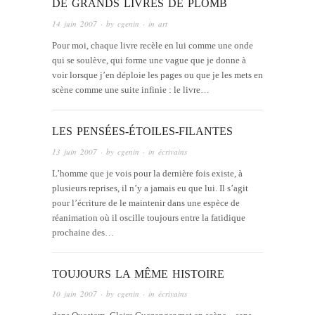
DE GRANDS LIVRES DE PLOMB
14 juin 2007
· by
cgenin
· in
art
Pour moi, chaque livre recèle en lui comme une onde
qui se soulève, qui forme une vague que je donne à
voir lorsque j’en déploie les pages ou que je les mets en
scène comme une suite infinie : le livre…
LES PENSÉES-ÉTOILES-FILANTES
13 juin 2007
· by
cgenin
· in
écrivains
L’homme que je vois pour la dernière fois existe, à
plusieurs reprises, il n’y a jamais eu que lui. Il s’agit
pour l’écriture de le maintenir dans une espèce de
réanimation où il oscille toujours entre la fatidique
prochaine des…
TOUJOURS LA MÊME HISTOIRE
10 juin 2007
· by
cgenin
· in
écrivains