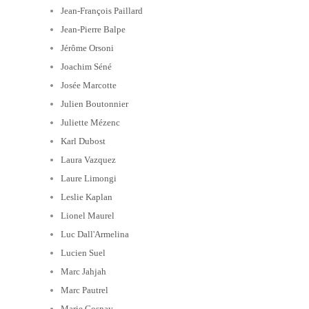
Jean-François Paillard
Jean-Pierre Balpe
Jérôme Orsoni
Joachim Séné
Josée Marcotte
Julien Boutonnier
Juliette Mézenc
Karl Dubost
Laura Vazquez
Laure Limongi
Leslie Kaplan
Lionel Maurel
Luc Dall'Armelina
Lucien Suel
Marc Jahjah
Marc Pautrel
Marie Cosnay