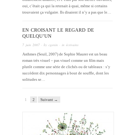
oui, c’était ça qui la retenait à quai, même si certains
trouvaient ça vulgaire. Ils disaient il n’y a pas que le…
EN CROISANT LE REGARD DE
QUELQU’UN
7 juin 2007
· by
cgenin
· in
écrivains
Asthmes (Seuil, 2007) de Sophie Maurer est un beau
roman très visuel – pas visuel comme un film mais
plutôt comme une série de clichés ou de tableaux : s’y
succèdent dix personnages à bout de souffle, dont les
solitudes se…
1
2
Suivant →