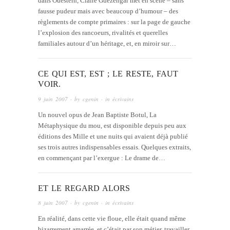
dans Ouestern, Claire Guezengar met en scène – sans
fausse pudeur mais avec beaucoup d’humour – des
règlements de compte primaires : sur la page de gauche
l’explosion des rancoeurs, rivalités et querelles
familiales autour d’un héritage, et, en miroir sur…
CE QUI EST, EST ; LE RESTE, FAUT
VOIR.
9 juin 2007
· by
cgenin
· in
écrivains
Un nouvel opus de Jean Baptiste Botul, La
Métaphysique du mou, est disponible depuis peu aux
éditions des Mille et une nuits qui avaient déjà publié
ses trois autres indispensables essais. Quelques extraits,
en commençant par l’exergue : Le drame de…
ET LE REGARD ALORS
8 juin 2007
· by
cgenin
· in
écrivains
En réalité, dans cette vie floue, elle était quand même
bizarrement amarrée, et c’était par son métier. travailler,