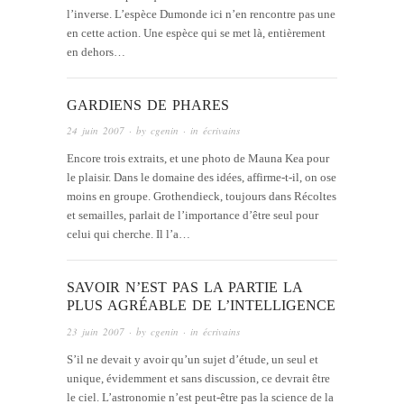
l’inverse. L’espèce Dumonde ici n’en rencontre pas une
en cette action. Une espèce qui se met là, entièrement
en dehors…
GARDIENS DE PHARES
24 juin 2007
· by
cgenin
· in
écrivains
Encore trois extraits, et une photo de Mauna Kea pour
le plaisir. Dans le domaine des idées, affirme-t-il, on ose
moins en groupe. Grothendieck, toujours dans Récoltes
et semailles, parlait de l’importance d’être seul pour
celui qui cherche. Il l’a…
SAVOIR N’EST PAS LA PARTIE LA
PLUS AGRÉABLE DE L’INTELLIGENCE
23 juin 2007
· by
cgenin
· in
écrivains
S’il ne devait y avoir qu’un sujet d’étude, un seul et
unique, évidemment et sans discussion, ce devrait être
le ciel. L’astronomie n’est peut-être pas la science de la