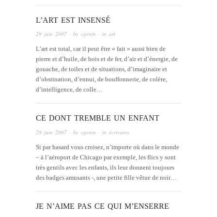
L’ART EST INSENSÉ
29 juin 2007
· by
cgenin
· in
art
L’art est total, car il peut être « fait » aussi bien de
pierre et d’huile, de bois et de fer, d’air et d’énergie, de
gouache, de toiles et de situations, d’imaginaire et
d’obstination, d’ennui, de bouffonnerie, de colère,
d’intelligence, de colle…
CE DONT TREMBLE UN ENFANT
28 juin 2007
· by
cgenin
· in
écrivains
Si par hasard vous croisez, n’importe où dans le monde
– à l’aéroport de Chicago par exemple, les flics y sont
très gentils avec les enfants, ils leur donnent toujours
des badges amusants -, une petite fille vêtue de noir…
JE N’AIME PAS CE QUI M’ENSERRE