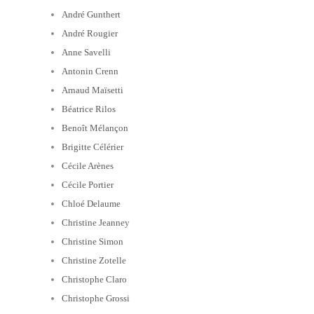
André Gunthert
André Rougier
Anne Savelli
Antonin Crenn
Arnaud Maïsetti
Béatrice Rilos
Benoît Mélançon
Brigitte Célérier
Cécile Arènes
Cécile Portier
Chloé Delaume
Christine Jeanney
Christine Simon
Christine Zotelle
Christophe Claro
Christophe Grossi